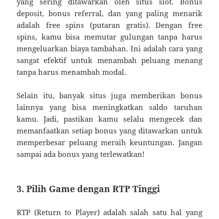
yang sering ditawarkan oleh situs slot. Bonus
deposit, bonus referral, dan yang paling menarik
adalah free spins (putaran gratis). Dengan free
spins, kamu bisa memutar gulungan tanpa harus
mengeluarkan biaya tambahan. Ini adalah cara yang
sangat efektif untuk menambah peluang menang
tanpa harus menambah modal.
Selain itu, banyak situs juga memberikan bonus
lainnya yang bisa meningkatkan saldo taruhan
kamu. Jadi, pastikan kamu selalu mengecek dan
memanfaatkan setiap bonus yang ditawarkan untuk
memperbesar peluang meraih keuntungan. Jangan
sampai ada bonus yang terlewatkan!
3. Pilih Game dengan RTP Tinggi
RTP (Return to Player) adalah salah satu hal yang