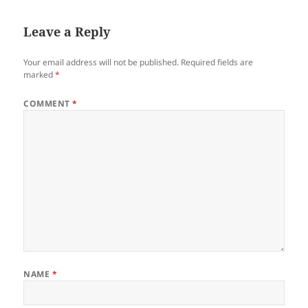
Leave a Reply
Your email address will not be published.
Required fields are
marked
*
COMMENT
*
NAME
*