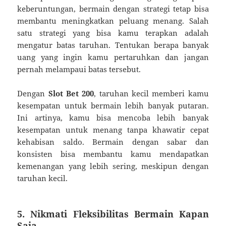
keberuntungan, bermain dengan strategi tetap bisa
membantu meningkatkan peluang menang. Salah
satu strategi yang bisa kamu terapkan adalah
mengatur batas taruhan. Tentukan berapa banyak
uang yang ingin kamu pertaruhkan dan jangan
pernah melampaui batas tersebut.
Dengan
Slot Bet 200
, taruhan kecil memberi kamu
kesempatan untuk bermain lebih banyak putaran.
Ini artinya, kamu bisa mencoba lebih banyak
kesempatan untuk menang tanpa khawatir cepat
kehabisan saldo. Bermain dengan sabar dan
konsisten bisa membantu kamu mendapatkan
kemenangan yang lebih sering, meskipun dengan
taruhan kecil.
5. Nikmati Fleksibilitas Bermain Kapan
Saja