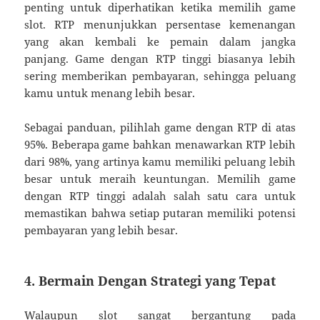
penting untuk diperhatikan ketika memilih game
slot. RTP menunjukkan persentase kemenangan
yang akan kembali ke pemain dalam jangka
panjang. Game dengan RTP tinggi biasanya lebih
sering memberikan pembayaran, sehingga peluang
kamu untuk menang lebih besar.
Sebagai panduan, pilihlah game dengan RTP di atas
95%. Beberapa game bahkan menawarkan RTP lebih
dari 98%, yang artinya kamu memiliki peluang lebih
besar untuk meraih keuntungan. Memilih game
dengan RTP tinggi adalah salah satu cara untuk
memastikan bahwa setiap putaran memiliki potensi
pembayaran yang lebih besar.
4. Bermain Dengan Strategi yang Tepat
Walaupun slot sangat bergantung pada