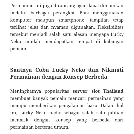
Permainan ini juga dirancang agar dapat dimainkan
melalui berbagai perangkat. Baik menggunakan
komputer maupun smartphone, tampilan tetap
terlihat jelas dan nyaman digunakan. Fleksibilitas
tersebut menjadi salah satu alasan mengapa Lucky
Neko mudah mendapatkan tempat di kalangan
pemain.
Saatnya Coba Lucky Neko dan Nikmati
Permainan dengan Konsep Berbeda
Meningkatnya popularitas
server slot Thailand
membuat banyak pemain mencari permainan yang
mampu memberikan pengalaman baru. Dalam hal
ini, Lucky Neko hadir sebagai salah satu pilihan
menarik dengan konsep yang berbeda dari
permainan bertema umum.