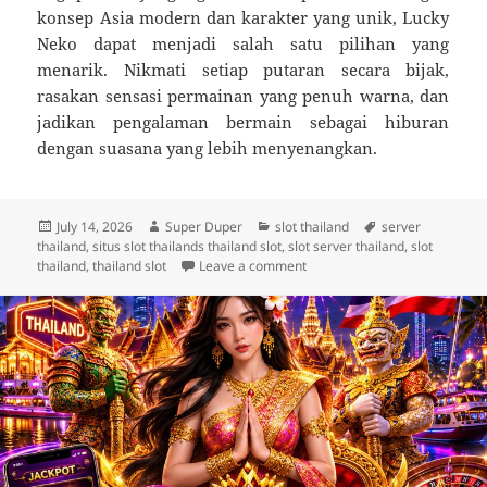
konsep Asia modern dan karakter yang unik, Lucky
Neko dapat menjadi salah satu pilihan yang
menarik. Nikmati setiap putaran secara bijak,
rasakan sensasi permainan yang penuh warna, dan
jadikan pengalaman bermain sebagai hiburan
dengan suasana yang lebih menyenangkan.
Posted
Author
Categories
Tags
July 14, 2026
Super Duper
slot thailand
server
on
thailand
,
situs slot thailands thailand slot
,
slot server thailand
,
slot
on Server Slot Thailand Mula
thailand
,
thailand slot
Leave a comment