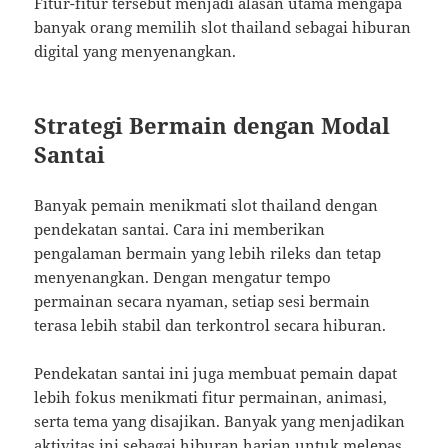
Fitur-fitur tersebut menjadi alasan utama mengapa
banyak orang memilih slot thailand sebagai hiburan
digital yang menyenangkan.
Strategi Bermain dengan Modal
Santai
Banyak pemain menikmati slot thailand dengan
pendekatan santai. Cara ini memberikan
pengalaman bermain yang lebih rileks dan tetap
menyenangkan. Dengan mengatur tempo
permainan secara nyaman, setiap sesi bermain
terasa lebih stabil dan terkontrol secara hiburan.
Pendekatan santai ini juga membuat pemain dapat
lebih fokus menikmati fitur permainan, animasi,
serta tema yang disajikan. Banyak yang menjadikan
aktivitas ini sebagai hiburan harian untuk melepas