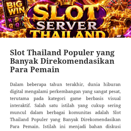
Slot Thailand Populer yang
Banyak Direkomendasikan
Para Pemain
Dalam beberapa tahun terakhir, dunia hiburan
digital mengalami perkembangan yang sangat pesat,
terutama pada kategori game berbasis visual
interaktif. Salah satu istilah yang cukup sering
muncul dalam berbagai komunitas adalah Slot
Thailand Populer yang Banyak Direkomendasikan
Para Pemain. Istilah ini menjadi bahan diskusi