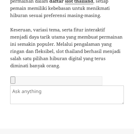
permainan dalam
daftar
slot thailand
, setiap
pemain memiliki kebebasan untuk menikmati
hiburan sesuai preferensi masing-masing.
Keseruan, variasi tema, serta fitur interaktif
menjadi daya tarik utama yang membuat permainan
ini semakin populer. Melalui pengalaman yang
ringan dan fleksibel, slot thailand berhasil menjadi
salah satu pilihan hiburan digital yang terus
diminati banyak orang.