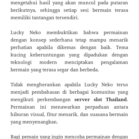
mengetahui hasil yang akan muncul pada putaran
berikutnya, sehingga setiap sesi bermain terasa
memiliki tantangan tersendiri.
Lucky Neko membuktikan bahwa permainan
dengan konsep sederhana tetap mampu menarik
perhatian apabila dikemas dengan baik. Tema
kucing keberuntungan yang dipadukan dengan
teknologi modern menciptakan pengalaman
bermain yang terasa segar dan berbeda.
Tidak mengherankan apabila Lucky Neko terus
menjadi pembahasan di berbagai komunitas yang
mengikuti perkembangan
server slot Thailand
.
Permainan ini menawarkan perpaduan antara
hiburan visual, fitur menarik, dan suasana bermain
yang menyenangkan.
Bagi pemain yang ingin mencoba permainan dengan