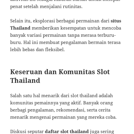
penat setelah menjalani rutinitas.
Selain itu, eksplorasi berbagai permainan dari
situs
Thailand
memberikan kesempatan untuk mencoba
banyak variasi permainan tanpa merasa terburu-
buru. Hal ini membuat pengalaman bermain terasa
lebih bebas dan fleksibel.
Keseruan dan Komunitas Slot
Thailand
Salah satu hal menarik dari slot thailand adalah
komunitas pemainnya yang aktif. Banyak orang
berbagi pengalaman, rekomendasi, serta cerita
menarik mengenai permainan yang mereka coba.
Diskusi seputar
daftar slot thailand
juga sering