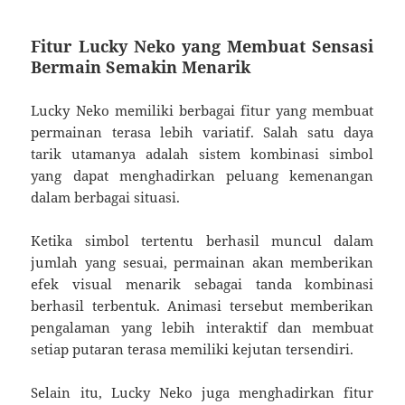
Fitur Lucky Neko yang Membuat Sensasi
Bermain Semakin Menarik
Lucky Neko memiliki berbagai fitur yang membuat
permainan terasa lebih variatif. Salah satu daya
tarik utamanya adalah sistem kombinasi simbol
yang dapat menghadirkan peluang kemenangan
dalam berbagai situasi.
Ketika simbol tertentu berhasil muncul dalam
jumlah yang sesuai, permainan akan memberikan
efek visual menarik sebagai tanda kombinasi
berhasil terbentuk. Animasi tersebut memberikan
pengalaman yang lebih interaktif dan membuat
setiap putaran terasa memiliki kejutan tersendiri.
Selain itu, Lucky Neko juga menghadirkan fitur