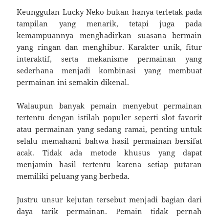
Keunggulan Lucky Neko bukan hanya terletak pada
tampilan yang menarik, tetapi juga pada
kemampuannya menghadirkan suasana bermain
yang ringan dan menghibur. Karakter unik, fitur
interaktif, serta mekanisme permainan yang
sederhana menjadi kombinasi yang membuat
permainan ini semakin dikenal.
Walaupun banyak pemain menyebut permainan
tertentu dengan istilah populer seperti slot favorit
atau permainan yang sedang ramai, penting untuk
selalu memahami bahwa hasil permainan bersifat
acak. Tidak ada metode khusus yang dapat
menjamin hasil tertentu karena setiap putaran
memiliki peluang yang berbeda.
Justru unsur kejutan tersebut menjadi bagian dari
daya tarik permainan. Pemain tidak pernah