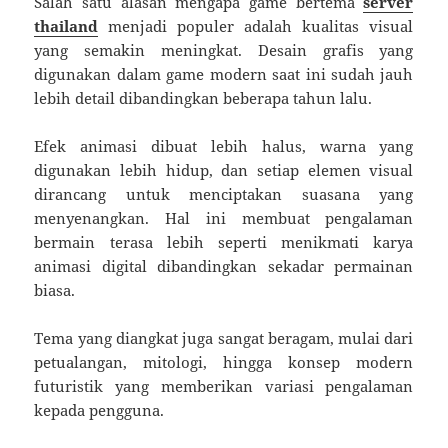
Salah satu alasan mengapa game bertema
server
thailand
menjadi populer adalah kualitas visual
yang semakin meningkat. Desain grafis yang
digunakan dalam game modern saat ini sudah jauh
lebih detail dibandingkan beberapa tahun lalu.
Efek animasi dibuat lebih halus, warna yang
digunakan lebih hidup, dan setiap elemen visual
dirancang untuk menciptakan suasana yang
menyenangkan. Hal ini membuat pengalaman
bermain terasa lebih seperti menikmati karya
animasi digital dibandingkan sekadar permainan
biasa.
Tema yang diangkat juga sangat beragam, mulai dari
petualangan, mitologi, hingga konsep modern
futuristik yang memberikan variasi pengalaman
kepada pengguna.