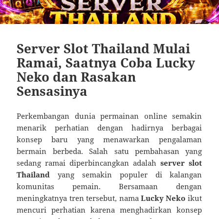
Server Slot Thailand Mulai
Ramai, Saatnya Coba Lucky
Neko dan Rasakan
Sensasinya
Perkembangan dunia permainan online semakin
menarik perhatian dengan hadirnya berbagai
konsep baru yang menawarkan pengalaman
bermain berbeda. Salah satu pembahasan yang
sedang ramai diperbincangkan adalah
server slot
Thailand
yang semakin populer di kalangan
komunitas pemain. Bersamaan dengan
meningkatnya tren tersebut, nama
Lucky Neko
ikut
mencuri perhatian karena menghadirkan konsep