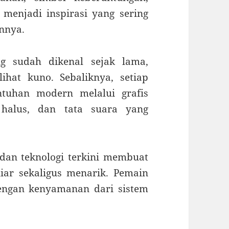
menjadi inspirasi yang sering
nnya.
g sudah dikenal sejak lama,
hat kuno. Sebaliknya, setiap
tuhan modern melalui grafis
 halus, dan tata suara yang
dan teknologi terkini membuat
iar sekaligus menarik. Pemain
engan kenyamanan dari sistem