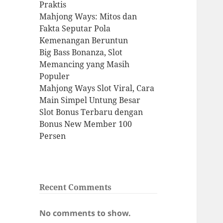
Praktis
Mahjong Ways: Mitos dan
Fakta Seputar Pola
Kemenangan Beruntun
Big Bass Bonanza, Slot
Memancing yang Masih
Populer
Mahjong Ways Slot Viral, Cara
Main Simpel Untung Besar
Slot Bonus Terbaru dengan
Bonus New Member 100
Persen
Recent Comments
No comments to show.