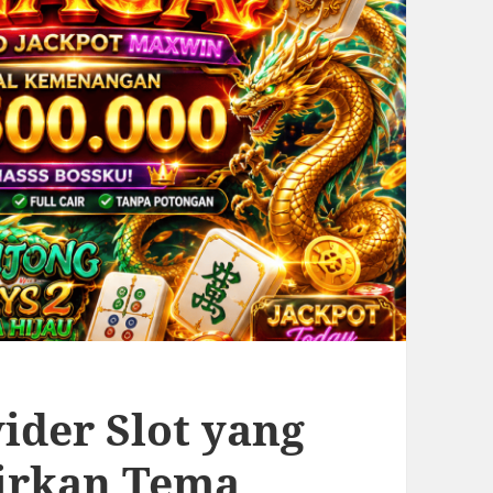
ider Slot yang
irkan Tema