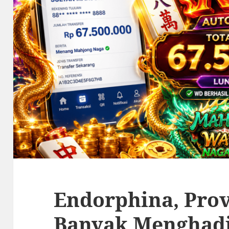
Endorphina, Prov
Banyak Menghad