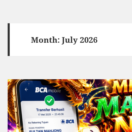
Month:
July 2026