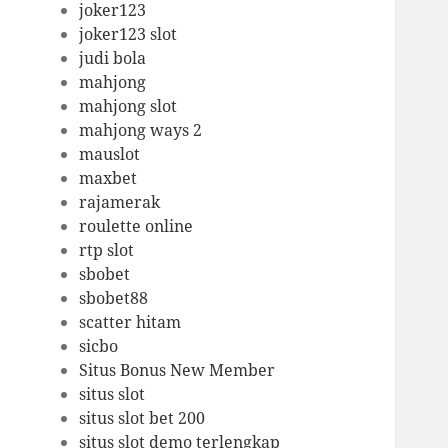
joker123
joker123 slot
judi bola
mahjong
mahjong slot
mahjong ways 2
mauslot
maxbet
rajamerak
roulette online
rtp slot
sbobet
sbobet88
scatter hitam
sicbo
Situs Bonus New Member
situs slot
situs slot bet 200
situs slot demo terlengkap