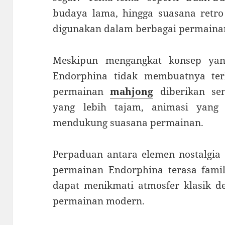
budaya lama, hingga suasana retro 
digunakan dalam berbagai permaina
Meskipun mengangkat konsep yan
Endorphina tidak membuatnya terli
permainan
mahjong
diberikan sen
yang lebih tajam, animasi yang
mendukung suasana permainan.
Perpaduan antara elemen nostalgia 
permainan Endorphina terasa famil
dapat menikmati atmosfer klasik d
permainan modern.