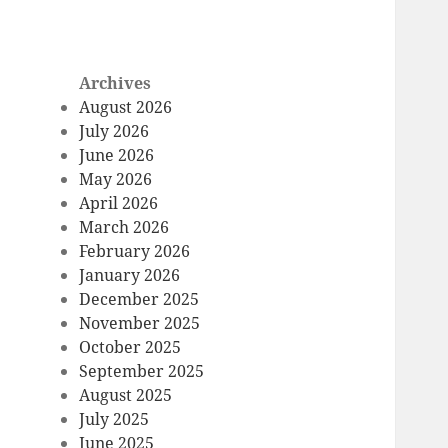
Archives
August 2026
July 2026
June 2026
May 2026
April 2026
March 2026
February 2026
January 2026
December 2025
November 2025
October 2025
September 2025
August 2025
July 2025
June 2025