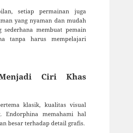
lan, setiap permainan juga
laman yang nyaman dan mudah
ng sederhana membuat pemain
na tanpa harus mempelajari
Menjadi Ciri Khas
tema klasik, kualitas visual
ng. Endorphina memahami hal
n besar terhadap detail grafis.