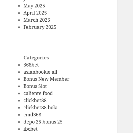
May 2025
April 2025
March 2025
February 2025
Categories
368bet
asianbookie all
Bonus New Member
Bonus Slot
caliente food
clickbet88
clickbet88 bola
cmd368
depo 25 bonus 25
ibcbet