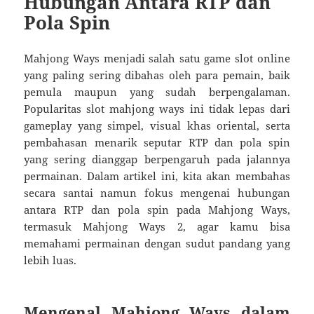
Hubungan Antara RTP dan
Pola Spin
Mahjong Ways menjadi salah satu game slot online
yang paling sering dibahas oleh para pemain, baik
pemula maupun yang sudah berpengalaman.
Popularitas slot mahjong ways ini tidak lepas dari
gameplay yang simpel, visual khas oriental, serta
pembahasan menarik seputar RTP dan pola spin
yang sering dianggap berpengaruh pada jalannya
permainan. Dalam artikel ini, kita akan membahas
secara santai namun fokus mengenai hubungan
antara RTP dan pola spin pada Mahjong Ways,
termasuk Mahjong Ways 2, agar kamu bisa
memahami permainan dengan sudut pandang yang
lebih luas.
Mengenal Mahjong Ways dalam