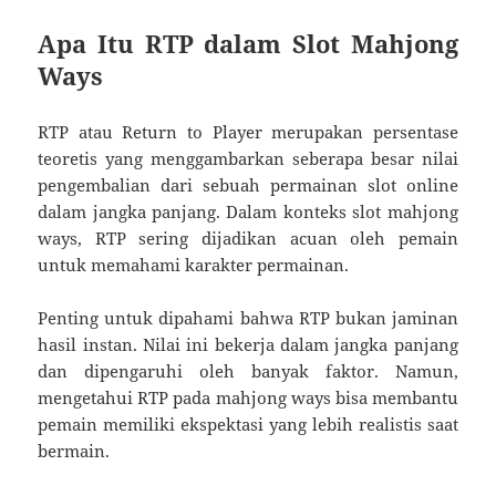
Apa Itu RTP dalam Slot Mahjong
Ways
RTP atau Return to Player merupakan persentase
teoretis yang menggambarkan seberapa besar nilai
pengembalian dari sebuah permainan slot online
dalam jangka panjang. Dalam konteks slot mahjong
ways, RTP sering dijadikan acuan oleh pemain
untuk memahami karakter permainan.
Penting untuk dipahami bahwa RTP bukan jaminan
hasil instan. Nilai ini bekerja dalam jangka panjang
dan dipengaruhi oleh banyak faktor. Namun,
mengetahui RTP pada mahjong ways bisa membantu
pemain memiliki ekspektasi yang lebih realistis saat
bermain.