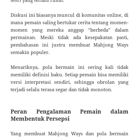
Diskusi ini biasanya muncul di komunitas online, di
mana pemain saling bertukar cerita tentang momen-
momen yang mereka anggap “berbeda” dalam
permainan. Meski tidak ada kesepakatan pasti,
pembahasan ini justru membuat Mahjong Ways
semakin populer.
Menariknya, pola bermain ini sering kali tidak
memiliki definisi baku. Setiap pemain bisa memiliki
versi interpretasi sendiri, sehingga obrolan yang
terjadi selalu terasa segar dan tidak monoton.
Peran Pengalaman Pemain dalam
Membentuk Persepsi
Yang membuat Mahjong Ways dan pola bermain