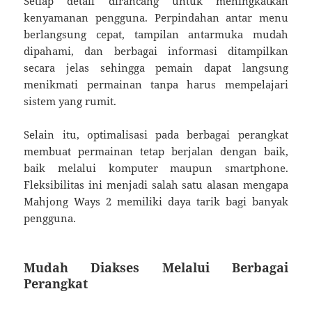
Setiap detail dirancang untuk meningkatkan
kenyamanan pengguna. Perpindahan antar menu
berlangsung cepat, tampilan antarmuka mudah
dipahami, dan berbagai informasi ditampilkan
secara jelas sehingga pemain dapat langsung
menikmati permainan tanpa harus mempelajari
sistem yang rumit.
Selain itu, optimalisasi pada berbagai perangkat
membuat permainan tetap berjalan dengan baik,
baik melalui komputer maupun smartphone.
Fleksibilitas ini menjadi salah satu alasan mengapa
Mahjong Ways 2 memiliki daya tarik bagi banyak
pengguna.
Mudah Diakses Melalui Berbagai
Perangkat