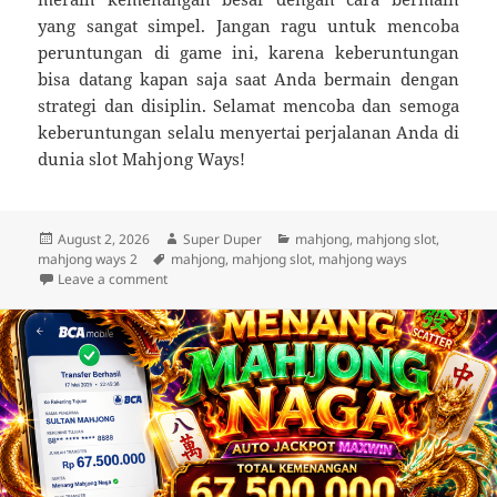
yang sangat simpel. Jangan ragu untuk mencoba
peruntungan di game ini, karena keberuntungan
bisa datang kapan saja saat Anda bermain dengan
strategi dan disiplin. Selamat mencoba dan semoga
keberuntungan selalu menyertai perjalanan Anda di
dunia slot Mahjong Ways!
Posted
Author
Categories
August 2, 2026
Super Duper
mahjong
,
mahjong slot
,
on
Tags
mahjong ways 2
mahjong
,
mahjong slot
,
mahjong ways
on Mahjong Ways Slot Viral, Cara Main Simpel Untun
Leave a comment