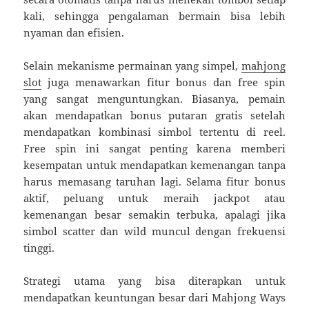
kali, sehingga pengalaman bermain bisa lebih
nyaman dan efisien.
Selain mekanisme permainan yang simpel,
mahjong
slot
juga menawarkan fitur bonus dan free spin
yang sangat menguntungkan. Biasanya, pemain
akan mendapatkan bonus putaran gratis setelah
mendapatkan kombinasi simbol tertentu di reel.
Free spin ini sangat penting karena memberi
kesempatan untuk mendapatkan kemenangan tanpa
harus memasang taruhan lagi. Selama fitur bonus
aktif, peluang untuk meraih jackpot atau
kemenangan besar semakin terbuka, apalagi jika
simbol scatter dan wild muncul dengan frekuensi
tinggi.
Strategi utama yang bisa diterapkan untuk
mendapatkan keuntungan besar dari Mahjong Ways