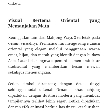
diikuti.
Visual Bertema Oriental yang
Memanjakan Mata
Keunggulan lain dari Mahjong Ways 2 terletak pada
desain visualnya. Permainan ini mengusung nuansa
oriental yang elegan melalui penggunaan warna
emas, hijau, dan merah yang identik dengan budaya
Asia. Latar belakangnya dipenuhi elemen arsitektur
tradisional yang memberikan kesan mewah
sekaligus menenangkan.
Setiap simbol dirancang dengan detail tinggi
sehingga mudah dikenali. Ornamen khas mahjong
dipadukan dengan ilustrasi modern yang membuat
tampilannya terlihat lebih segar. Ketika dipadukan
dengan efek animasi berkualitas tinggi, keseluruhan