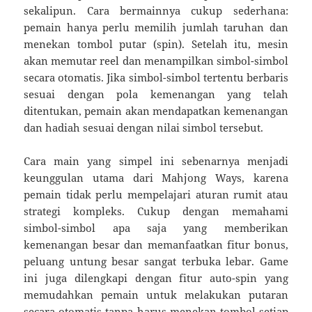
sekalipun. Cara bermainnya cukup sederhana:
pemain hanya perlu memilih jumlah taruhan dan
menekan tombol putar (spin). Setelah itu, mesin
akan memutar reel dan menampilkan simbol-simbol
secara otomatis. Jika simbol-simbol tertentu berbaris
sesuai dengan pola kemenangan yang telah
ditentukan, pemain akan mendapatkan kemenangan
dan hadiah sesuai dengan nilai simbol tersebut.
Cara main yang simpel ini sebenarnya menjadi
keunggulan utama dari Mahjong Ways, karena
pemain tidak perlu mempelajari aturan rumit atau
strategi kompleks. Cukup dengan memahami
simbol-simbol apa saja yang memberikan
kemenangan besar dan memanfaatkan fitur bonus,
peluang untung besar sangat terbuka lebar. Game
ini juga dilengkapi dengan fitur auto-spin yang
memudahkan pemain untuk melakukan putaran
secara otomatis tanpa harus menekan tombol setiap