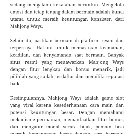
sedang mengalami kekalahan beruntun. Mengelola
emosi dan tetap tenang dalam bermain adalah kunci
utama untuk meraih keuntungan konsisten dari
Mahjong Ways.
Selain itu, pastikan bermain di platform resmi dan
terpercaya. Hal ini untuk memastikan keamanan,
keadilan, dan kenyamanan saat bermain. Banyak
situs resmi yang menawarkan Mahjong Ways
dengan fitur lengkap dan bonus menarik, jadi
pilihlah yang sudah terdaftar dan memiliki reputasi
baik.
Kesimpulannya, Mahjong Ways adalah game slot
yang viral karena kesederhanaan cara main dan
potensi keuntungan besar. Dengan memahami
mekanisme permainan, memanfaatkan fitur bonus,
dan mengatur modal secara bijak, pemain bisa
meraih kemenangan besar dengan cara bermain