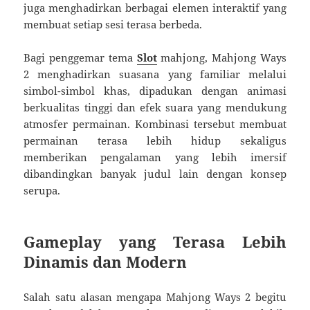
juga menghadirkan berbagai elemen interaktif yang
membuat setiap sesi terasa berbeda.
Bagi penggemar tema
Slot
mahjong, Mahjong Ways
2 menghadirkan suasana yang familiar melalui
simbol-simbol khas, dipadukan dengan animasi
berkualitas tinggi dan efek suara yang mendukung
atmosfer permainan. Kombinasi tersebut membuat
permainan terasa lebih hidup sekaligus
memberikan pengalaman yang lebih imersif
dibandingkan banyak judul lain dengan konsep
serupa.
Gameplay yang Terasa Lebih
Dinamis dan Modern
Salah satu alasan mengapa Mahjong Ways 2 begitu