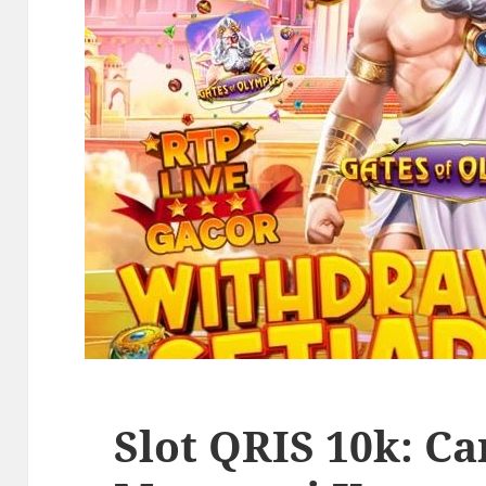
Slot QRIS 10k: C