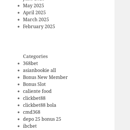
May 2025
April 2025
March 2025
February 2025
Categories
368bet
asianbookie all
Bonus New Member
Bonus Slot
caliente food
clickbet88
clickbet88 bola
cmd368
depo 25 bonus 25
ibcbet