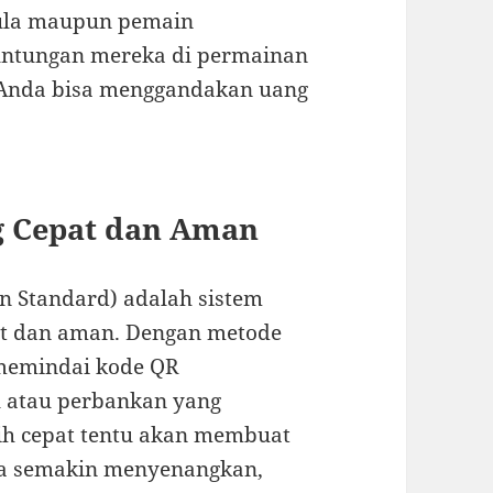
ula maupun pemain
untungan mereka di permainan
l, Anda bisa menggandakan uang
g Cepat dan Aman
n Standard) adalah sistem
at dan aman. Dengan metode
memindai kode QR
l atau perbankan yang
ih cepat tentu akan membuat
 semakin menyenangkan,