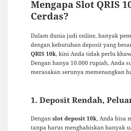
Mengapa Slot QRIS 10
Cerdas?
Dalam dunia judi online, banyak pe
dengan kebutuhan deposit yang bes
QRIS 10k
, kini Anda tidak perlu khaw
Dengan hanya 10.000 rupiah, Anda s
merasakan serunya memenangkan ha
1. Deposit Rendah, Pelua
Dengan
slot deposit 10k
, Anda bisa
tanpa harus menghabiskan banyak ua