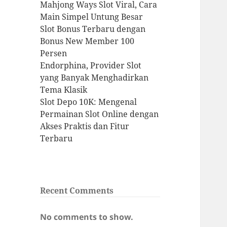
Mahjong Ways Slot Viral, Cara
Main Simpel Untung Besar
Slot Bonus Terbaru dengan
Bonus New Member 100
Persen
Endorphina, Provider Slot
yang Banyak Menghadirkan
Tema Klasik
Slot Depo 10K: Mengenal
Permainan Slot Online dengan
Akses Praktis dan Fitur
Terbaru
Recent Comments
No comments to show.