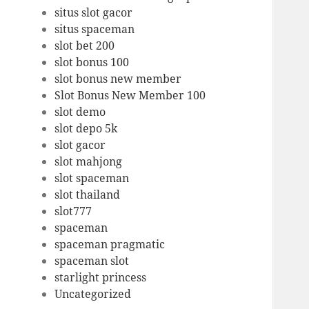
situs slot gacor
situs spaceman
slot bet 200
slot bonus 100
slot bonus new member
Slot Bonus New Member 100
slot demo
slot depo 5k
slot gacor
slot mahjong
slot spaceman
slot thailand
slot777
spaceman
spaceman pragmatic
spaceman slot
starlight princess
Uncategorized