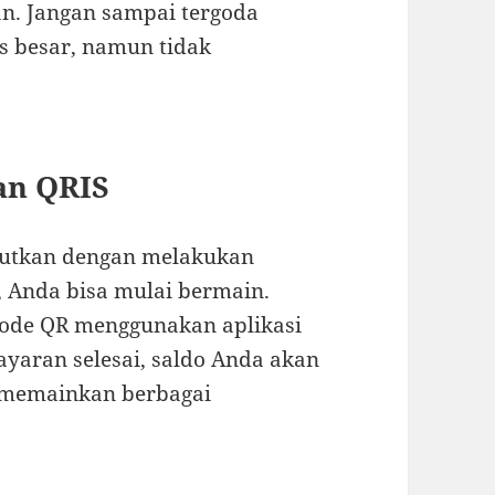
n. Jangan sampai tergoda
 besar, namun tidak
an QRIS
anjutkan dengan melakukan
, Anda bisa mulai bermain.
 kode QR menggunakan aplikasi
yaran selesai, saldo Anda akan
k memainkan berbagai