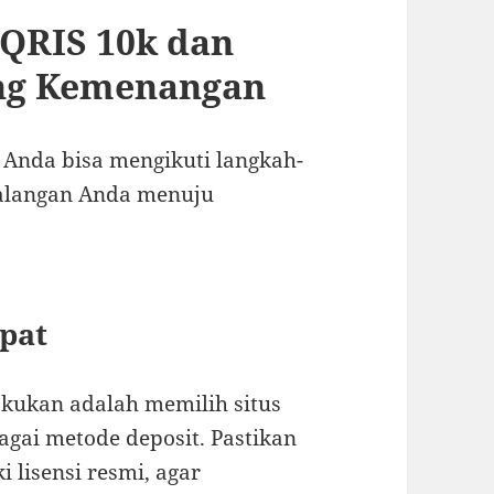
 QRIS 10k dan
ng Kemenangan
. Anda bisa mengikuti langkah-
ualangan Anda menuju
epat
kukan adalah memilih situs
agai metode deposit. Pastikan
i lisensi resmi, agar