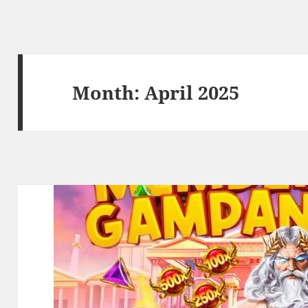
Month:
April 2025