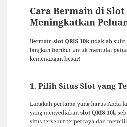
Cara Bermain di Slot
Meningkatkan Pelua
Bermain
slot QRIS 10k
tidaklah sulit
langkah berikut untuk memulai pet
kemenangan besar!
1. Pilih Situs Slot yang T
Langkah pertama yang harus Anda la
yang menyediakan
slot QRIS 10k
seb
situs tersebut terpercaya dan memilik