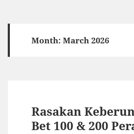
Month:
March 2026
Rasakan Keberunt
Bet 100 & 200 Per