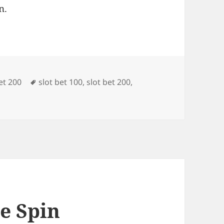
n.
ories
Tags
et 200
slot bet 100
,
slot bet 200
,
 Keberuntungan di Slot Bet 100 & 200 Perak
ee Spin