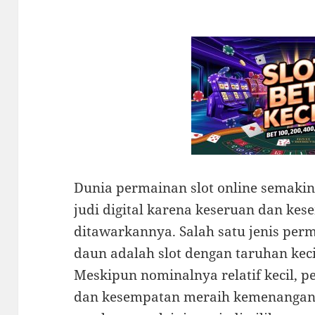
Dunia permainan slot online semakin
judi digital karena keseruan dan ke
ditawarkannya. Salah satu jenis perm
daun adalah slot dengan taruhan keci
Meskipun nominalnya relatif kecil, 
dan kesempatan meraih kemenangan t