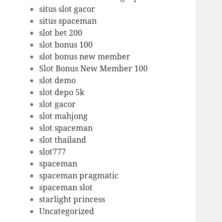
situs slot gacor
situs spaceman
slot bet 200
slot bonus 100
slot bonus new member
Slot Bonus New Member 100
slot demo
slot depo 5k
slot gacor
slot mahjong
slot spaceman
slot thailand
slot777
spaceman
spaceman pragmatic
spaceman slot
starlight princess
Uncategorized