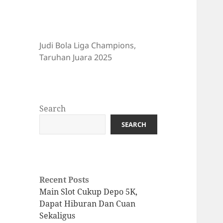
Judi Bola Liga Champions,
Taruhan Juara 2025
Search
SEARCH
Recent Posts
Main Slot Cukup Depo 5K,
Dapat Hiburan Dan Cuan
Sekaligus