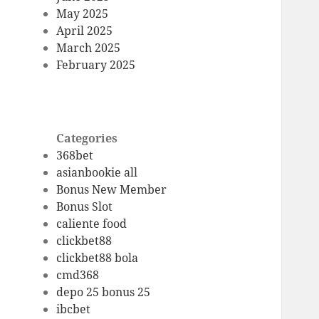
May 2025
April 2025
March 2025
February 2025
Categories
368bet
asianbookie all
Bonus New Member
Bonus Slot
caliente food
clickbet88
clickbet88 bola
cmd368
depo 25 bonus 25
ibcbet