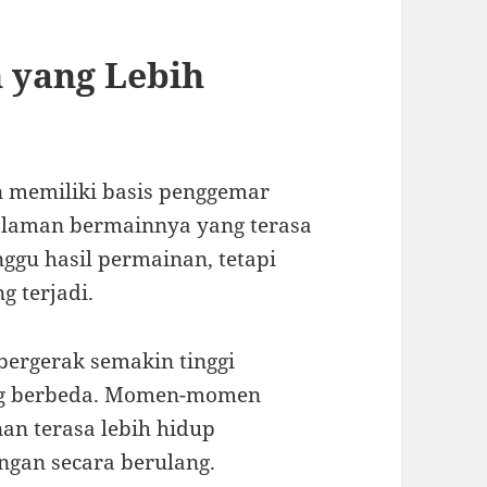
 yang Lebih
 memiliki basis penggemar
alaman bermainnya yang terasa
ggu hasil permainan, tetapi
g terjadi.
bergerak semakin tinggi
ng berbeda. Momen-momen
an terasa lebih hidup
gan secara berulang.