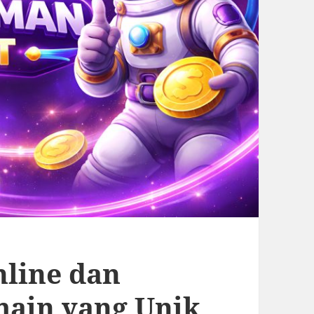
nline dan
ain yang Unik