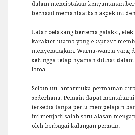
dalam menciptakan kenyamanan berm
berhasil memanfaatkan aspek ini den
Latar belakang bertema galaksi, efek
karakter utama yang ekspresif memb
menyenangkan. Warna-warna yang di
sehingga tetap nyaman dilihat dalam
lama.
Selain itu, antarmuka permainan dir
sederhana. Pemain dapat memahami f
tersedia tanpa perlu mempelajari ba
ini menjadi salah satu alasan meng
oleh berbagai kalangan pemain.