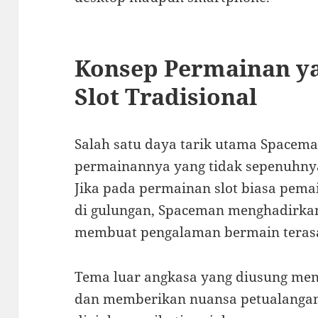
Konsep Permainan ya
Slot Tradisional
Salah satu daya tarik utama Spacema
permainannya yang tidak sepenuhnya 
Jika pada permainan slot biasa pema
di gulungan, Spaceman menghadirka
membuat pengalaman bermain terasa
Tema luar angkasa yang diusung menc
dan memberikan nuansa petualangan