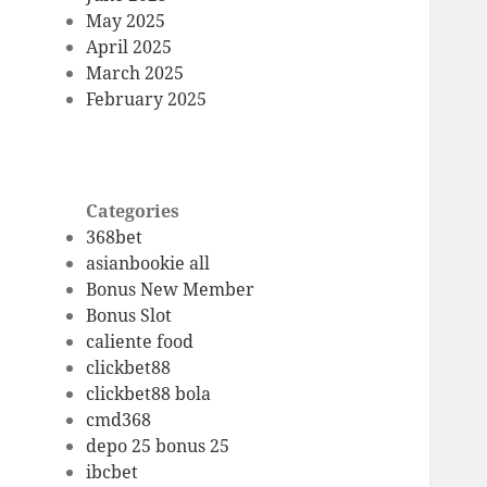
May 2025
April 2025
March 2025
February 2025
Categories
368bet
asianbookie all
Bonus New Member
Bonus Slot
caliente food
clickbet88
clickbet88 bola
cmd368
depo 25 bonus 25
ibcbet