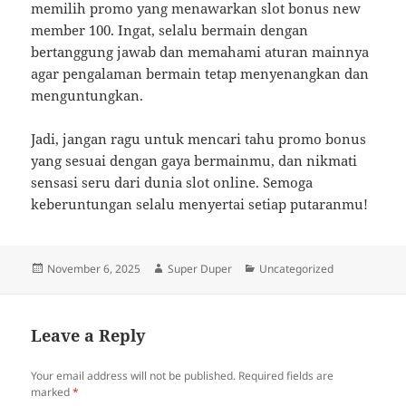
memilih promo yang menawarkan slot bonus new
member 100. Ingat, selalu bermain dengan
bertanggung jawab dan memahami aturan mainnya
agar pengalaman bermain tetap menyenangkan dan
menguntungkan.
Jadi, jangan ragu untuk mencari tahu promo bonus
yang sesuai dengan gaya bermainmu, dan nikmati
sensasi seru dari dunia slot online. Semoga
keberuntungan selalu menyertai setiap putaranmu!
Posted
Author
Categories
November 6, 2025
Super Duper
Uncategorized
on
Leave a Reply
Your email address will not be published.
Required fields are
marked
*