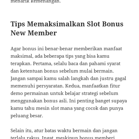
menarik kemenangan.
Tips Memaksimalkan Slot Bonus
New Member
Agar bonus ini benar-benar memberikan manfaat
maksimal, ada beberapa tips yang bisa kamu
terapkan. Pertama, selalu baca dan pahami syarat
dan ketentuan bonus sebelum mulai bermain.
Jangan sampai kamu salah langkah dan justru gagal
memenuhi persyaratan. Kedua, manfaatkan fitur
demo permainan untuk belajar strategi sebelum
menggunakan bonus asli. Ini penting banget supaya
kamu tahu mesin slot mana yang cocok dan punya
peluang besar.
Selain itu, atur batas waktu bermain dan jangan
terlalu rakus. Ingat, meskipun bonus memberi