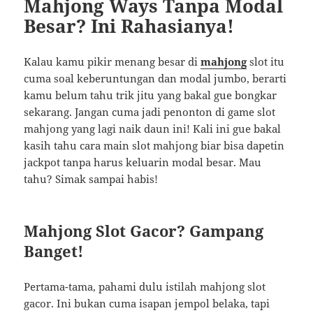
Mahjong Ways Tanpa Modal
Besar? Ini Rahasianya!
Kalau kamu pikir menang besar di
mahjong
slot itu
cuma soal keberuntungan dan modal jumbo, berarti
kamu belum tahu trik jitu yang bakal gue bongkar
sekarang. Jangan cuma jadi penonton di game slot
mahjong yang lagi naik daun ini! Kali ini gue bakal
kasih tahu cara main slot mahjong biar bisa dapetin
jackpot tanpa harus keluarin modal besar. Mau
tahu? Simak sampai habis!
Mahjong Slot Gacor? Gampang
Banget!
Pertama-tama, pahami dulu istilah mahjong slot
gacor. Ini bukan cuma isapan jempol belaka, tapi