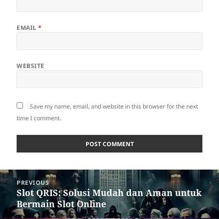
EMAIL
*
WEBSITE
Save my name, email, and website in this browser for the next
time I comment.
Post
PREVIOUS
navigation
Slot QRIS: Solusi Mudah dan Aman untuk
Previous
Bermain Slot Online
post: