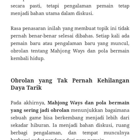
secara pasti, tetapi pengalaman pemain tetap
menjadi bahan utama dalam diskusi.
Rasa penasaran inilah yang membuat topik ini tidak
pernah benar-benar selesai dibahas. Setiap kali ada
pemain baru atau pengalaman baru yang muncul,
obrolan tentang Mahjong Ways dan pola bermain
kembali hidup.
Obrolan yang Tak Pernah Kehilangan
Daya Tarik
Pada akhirnya,
Mahjong Ways dan pola bermain
yang sering jadi obrolan
menunjukkan bagaimana
sebuah game bisa berkembang menjadi lebih dari
sekadar hiburan. Ia menjadi bahan diskusi, ruang
berbagi pengalaman, dan tempat munculnya
berbagai sudut pandang dari para pemain.