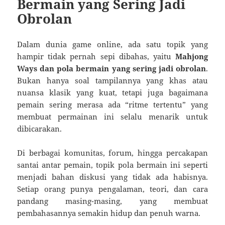
Bermain yang Sering Jadi
Obrolan
Dalam dunia game online, ada satu topik yang
hampir tidak pernah sepi dibahas, yaitu
Mahjong
Ways dan pola bermain yang sering jadi obrolan
.
Bukan hanya soal tampilannya yang khas atau
nuansa klasik yang kuat, tetapi juga bagaimana
pemain sering merasa ada “ritme tertentu” yang
membuat permainan ini selalu menarik untuk
dibicarakan.
Di berbagai komunitas, forum, hingga percakapan
santai antar pemain, topik pola bermain ini seperti
menjadi bahan diskusi yang tidak ada habisnya.
Setiap orang punya pengalaman, teori, dan cara
pandang masing-masing, yang membuat
pembahasannya semakin hidup dan penuh warna.