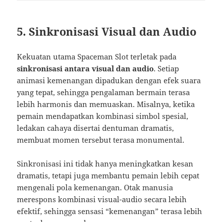
5. Sinkronisasi Visual dan Audio
Kekuatan utama Spaceman Slot terletak pada
sinkronisasi antara visual dan audio
. Setiap
animasi kemenangan dipadukan dengan efek suara
yang tepat, sehingga pengalaman bermain terasa
lebih harmonis dan memuaskan. Misalnya, ketika
pemain mendapatkan kombinasi simbol spesial,
ledakan cahaya disertai dentuman dramatis,
membuat momen tersebut terasa monumental.
Sinkronisasi ini tidak hanya meningkatkan kesan
dramatis, tetapi juga membantu pemain lebih cepat
mengenali pola kemenangan. Otak manusia
merespons kombinasi visual-audio secara lebih
efektif, sehingga sensasi “kemenangan” terasa lebih