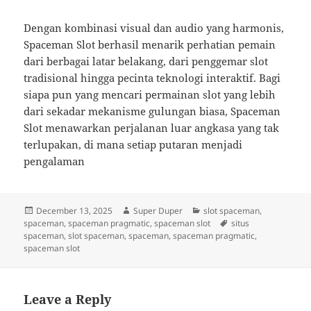
Dengan kombinasi visual dan audio yang harmonis,
Spaceman Slot berhasil menarik perhatian pemain
dari berbagai latar belakang, dari penggemar slot
tradisional hingga pecinta teknologi interaktif. Bagi
siapa pun yang mencari permainan slot yang lebih
dari sekadar mekanisme gulungan biasa, Spaceman
Slot menawarkan perjalanan luar angkasa yang tak
terlupakan, di mana setiap putaran menjadi
pengalaman
Posted
Author
Categories
December 13, 2025
Super Duper
slot spaceman
,
on
Tags
spaceman
,
spaceman pragmatic
,
spaceman slot
situs
spaceman
,
slot spaceman
,
spaceman
,
spaceman pragmatic
,
spaceman slot
Leave a Reply