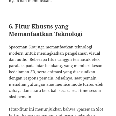
nyata dan memuaskan.
6. Fitur Khusus yang
Memanfaatkan Teknologi
Spaceman Slot juga memanfaatkan teknologi
modern untuk meningkatkan pengalaman visual
dan audio. Beberapa fitur canggih termasuk efek
paralaks pada latar belakang, yang memberi kesan
kedalaman 3D, serta animasi yang disesuaikan
dengan respons pemain. Misalnya, saat pemain
menahan gulungan atau memicu mode turbo, efek
cahaya dan suara berubah secara real-time sesuai
aksi pemain.
Fitur-fitur ini menunjukkan bahwa Spaceman Slot
bukan hanya permainan slot biasa, melainkan