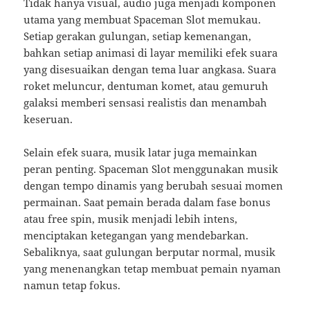
Tidak hanya visual, audio juga menjadi komponen
utama yang membuat Spaceman Slot memukau.
Setiap gerakan gulungan, setiap kemenangan,
bahkan setiap animasi di layar memiliki efek suara
yang disesuaikan dengan tema luar angkasa. Suara
roket meluncur, dentuman komet, atau gemuruh
galaksi memberi sensasi realistis dan menambah
keseruan.
Selain efek suara, musik latar juga memainkan
peran penting. Spaceman Slot menggunakan musik
dengan tempo dinamis yang berubah sesuai momen
permainan. Saat pemain berada dalam fase bonus
atau free spin, musik menjadi lebih intens,
menciptakan ketegangan yang mendebarkan.
Sebaliknya, saat gulungan berputar normal, musik
yang menenangkan tetap membuat pemain nyaman
namun tetap fokus.