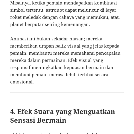
Misalnya, ketika pemain mendapatkan kombinasi
simbol tertentu, astronot dapat meluncur di layar,
roket meledak dengan cahaya yang memukau, atau
planet berputar seiring kemenangan.
Animasi ini bukan sekadar hiasan; mereka
memberikan umpan balik visual yang jelas kepada
pemain, membantu mereka memahami pencapaian
mereka dalam permainan. Efek visual yang
responsif meningkatkan kepuasan bermain dan
membuat pemain merasa lebih terlibat secara
emosional.
4. Efek Suara yang Menguatkan
Sensasi Bermain