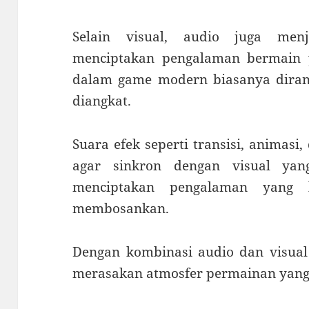
Selain visual, audio juga men
menciptakan pengalaman bermain y
dalam game modern biasanya diran
diangkat.
Suara efek seperti transisi, animas
agar sinkron dengan visual yan
menciptakan pengalaman yang 
membosankan.
Dengan kombinasi audio dan visual
merasakan atmosfer permainan yang l