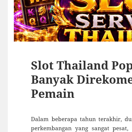
Slot Thailand Po
Banyak Direkome
Pemain
Dalam beberapa tahun terakhir, du
perkembangan yang sangat pesat,