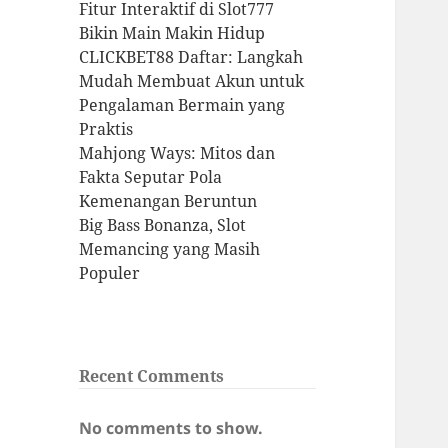
Fitur Interaktif di Slot777
Bikin Main Makin Hidup
CLICKBET88 Daftar: Langkah
Mudah Membuat Akun untuk
Pengalaman Bermain yang
Praktis
Mahjong Ways: Mitos dan
Fakta Seputar Pola
Kemenangan Beruntun
Big Bass Bonanza, Slot
Memancing yang Masih
Populer
Recent Comments
No comments to show.