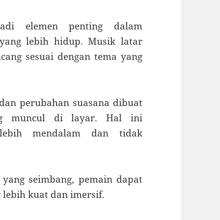
jadi elemen penting dalam
ang lebih hidup. Musik latar
cang sesuai dengan tema yang
i, dan perubahan suasana dibuat
g muncul di layar. Hal ini
lebih mendalam dan tidak
 yang seimbang, pemain dapat
ebih kuat dan imersif.