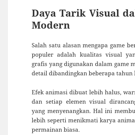
Daya Tarik Visual da
Modern
Salah satu alasan mengapa game b
populer adalah kualitas visual ya
grafis yang digunakan dalam game mo
detail dibandingkan beberapa tahun l
Efek animasi dibuat lebih halus, wa
dan setiap elemen visual diranca
yang menyenangkan. Hal ini membu
lebih seperti menikmati karya anima
permainan biasa.