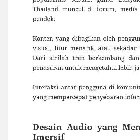
Thailand muncul di forum, media s
pendek.
Konten yang dibagikan oleh penggu
visual, fitur menarik, atau sekadar
Dari sinilah tren berkembang da
penasaran untuk mengetahui lebih ja
Interaksi antar pengguna di komunit
yang mempercepat penyebaran infor
Desain Audio yang Me
Imersif