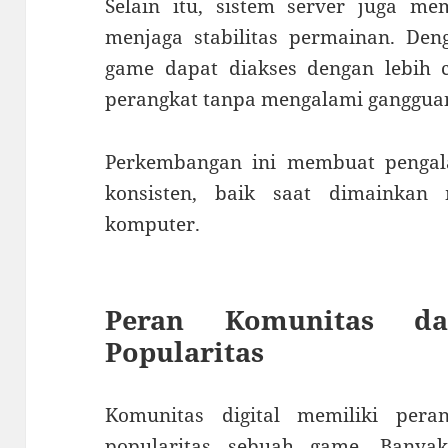
Selain itu, sistem server juga m
menjaga stabilitas permainan. Den
game dapat diakses dengan lebih c
perangkat tanpa mengalami gangguan
Perkembangan ini membuat pengal
konsisten, baik saat dimainkan
komputer.
Peran Komunitas da
Popularitas
Komunitas digital memiliki per
popularitas sebuah game. Banya