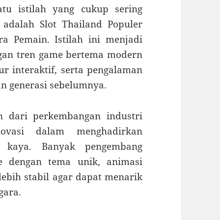
satu istilah yang cukup sering
adalah Slot Thailand Populer
 Pemain. Istilah ini menjadi
ngan tren game bertema modern
ur interaktif, serta pengalaman
an generasi sebelumnya.
n dari perkembangan industri
ovasi dalam menghadirkan
h kaya. Banyak pengembang
e dengan tema unik, animasi
 lebih stabil agar dapat menarik
gara.