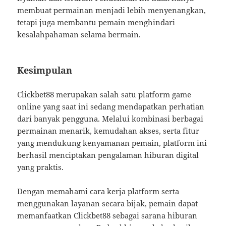
membuat permainan menjadi lebih menyenangkan,
tetapi juga membantu pemain menghindari
kesalahpahaman selama bermain.
Kesimpulan
Clickbet88 merupakan salah satu platform game
online yang saat ini sedang mendapatkan perhatian
dari banyak pengguna. Melalui kombinasi berbagai
permainan menarik, kemudahan akses, serta fitur
yang mendukung kenyamanan pemain, platform ini
berhasil menciptakan pengalaman hiburan digital
yang praktis.
Dengan memahami cara kerja platform serta
menggunakan layanan secara bijak, pemain dapat
memanfaatkan Clickbet88 sebagai sarana hiburan