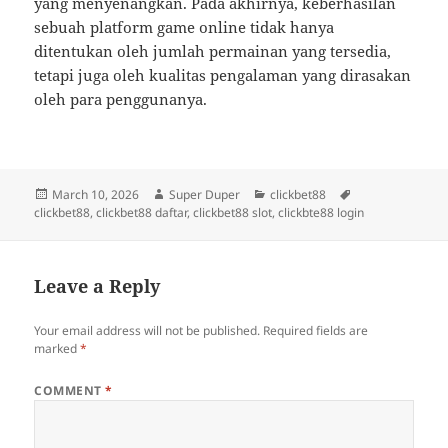
yang menyenangkan. Pada akhirnya, keberhasilan
sebuah platform game online tidak hanya
ditentukan oleh jumlah permainan yang tersedia,
tetapi juga oleh kualitas pengalaman yang dirasakan
oleh para penggunanya.
Posted
Author
Categories
Tags
March 10, 2026
Super Duper
clickbet88
on
clickbet88
,
clickbet88 daftar
,
clickbet88 slot
,
clickbte88 login
Leave a Reply
Your email address will not be published.
Required fields are
marked
*
COMMENT
*