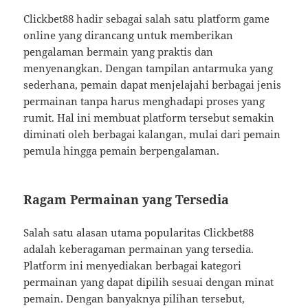
Clickbet88 hadir sebagai salah satu platform game
online yang dirancang untuk memberikan
pengalaman bermain yang praktis dan
menyenangkan. Dengan tampilan antarmuka yang
sederhana, pemain dapat menjelajahi berbagai jenis
permainan tanpa harus menghadapi proses yang
rumit. Hal ini membuat platform tersebut semakin
diminati oleh berbagai kalangan, mulai dari pemain
pemula hingga pemain berpengalaman.
Ragam Permainan yang Tersedia
Salah satu alasan utama popularitas Clickbet88
adalah keberagaman permainan yang tersedia.
Platform ini menyediakan berbagai kategori
permainan yang dapat dipilih sesuai dengan minat
pemain. Dengan banyaknya pilihan tersebut,