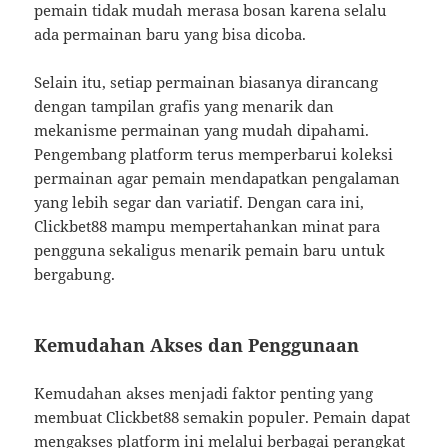
pemain tidak mudah merasa bosan karena selalu
ada permainan baru yang bisa dicoba.
Selain itu, setiap permainan biasanya dirancang
dengan tampilan grafis yang menarik dan
mekanisme permainan yang mudah dipahami.
Pengembang platform terus memperbarui koleksi
permainan agar pemain mendapatkan pengalaman
yang lebih segar dan variatif. Dengan cara ini,
Clickbet88 mampu mempertahankan minat para
pengguna sekaligus menarik pemain baru untuk
bergabung.
Kemudahan Akses dan Penggunaan
Kemudahan akses menjadi faktor penting yang
membuat Clickbet88 semakin populer. Pemain dapat
mengakses platform ini melalui berbagai perangkat