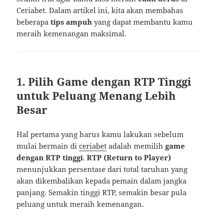
Ceriabet. Dalam artikel ini, kita akan membahas
beberapa
tips ampuh
yang dapat membantu kamu
meraih kemenangan maksimal.
1. Pilih Game dengan RTP Tinggi
untuk Peluang Menang Lebih
Besar
Hal pertama yang harus kamu lakukan sebelum
mulai bermain di
ceriabet
adalah memilih
game
dengan RTP tinggi
.
RTP (Return to Player)
menunjukkan persentase dari total taruhan yang
akan dikembalikan kepada pemain dalam jangka
panjang. Semakin tinggi RTP, semakin besar pula
peluang untuk meraih kemenangan.