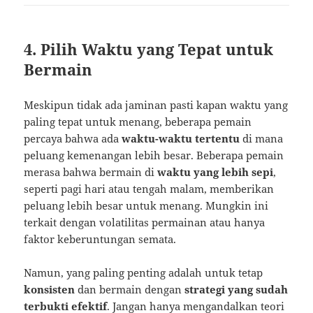
4. Pilih Waktu yang Tepat untuk
Bermain
Meskipun tidak ada jaminan pasti kapan waktu yang
paling tepat untuk menang, beberapa pemain
percaya bahwa ada
waktu-waktu tertentu
di mana
peluang kemenangan lebih besar. Beberapa pemain
merasa bahwa bermain di
waktu yang lebih sepi
,
seperti pagi hari atau tengah malam, memberikan
peluang lebih besar untuk menang. Mungkin ini
terkait dengan volatilitas permainan atau hanya
faktor keberuntungan semata.
Namun, yang paling penting adalah untuk tetap
konsisten
dan bermain dengan
strategi yang sudah
terbukti efektif
. Jangan hanya mengandalkan teori