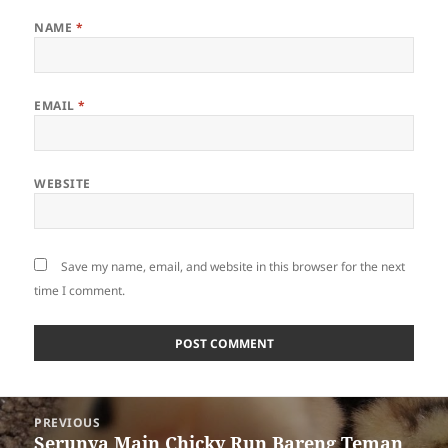
NAME
*
EMAIL
*
WEBSITE
Save my name, email, and website in this browser for the next
time I comment.
Post
PREVIOUS
navigation
Serunya Main Chicky Run Bareng Teman
Previous