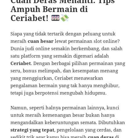
Cuan Deras Menanti: Tips
Ampuh Bermain di
Ceriabet!
Siapa yang tidak tertarik dengan peluang untuk
meraih
cuan besar
lewat permainan slot online?
Dunia judi online semakin berkembang, dan salah
satu platform yang semakin digemari adalah
Ceriabet
. Dengan berbagai pilihan permainan yang
seru, bonus melimpah, dan kesempatan menang
yang menggiurkan, Ceriabet menawarkan
pengalaman bermain yang tak hanya menghibur,
tetapi juga berpotensi mengubah hidupmu.
Namun, seperti halnya permainan lainnya, kunci
untuk meraih kemenangan besar bukan hanya
mengandalkan keberuntungan semata. Dibutuhkan
strategi yang tepat
, pengelolaan yang cerdas, dan
sedikit trik agar kamu bisa meraih
cuan deras
di