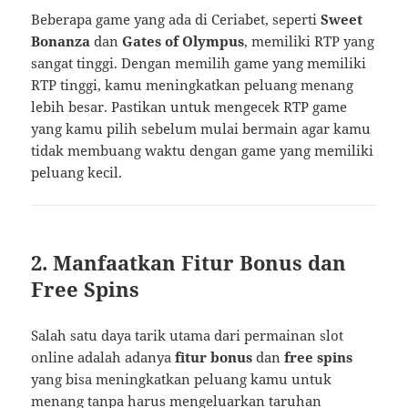
Beberapa game yang ada di Ceriabet, seperti
Sweet
Bonanza
dan
Gates of Olympus
, memiliki RTP yang
sangat tinggi. Dengan memilih game yang memiliki
RTP tinggi, kamu meningkatkan peluang menang
lebih besar. Pastikan untuk mengecek RTP game
yang kamu pilih sebelum mulai bermain agar kamu
tidak membuang waktu dengan game yang memiliki
peluang kecil.
2. Manfaatkan Fitur Bonus dan
Free Spins
Salah satu daya tarik utama dari permainan slot
online adalah adanya
fitur bonus
dan
free spins
yang bisa meningkatkan peluang kamu untuk
menang tanpa harus mengeluarkan taruhan