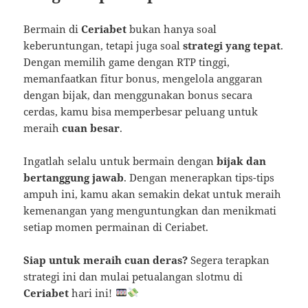
Bermain di
Ceriabet
bukan hanya soal
keberuntungan, tetapi juga soal
strategi yang tepat
.
Dengan memilih game dengan RTP tinggi,
memanfaatkan fitur bonus, mengelola anggaran
dengan bijak, dan menggunakan bonus secara
cerdas, kamu bisa memperbesar peluang untuk
meraih
cuan besar
.
Ingatlah selalu untuk bermain dengan
bijak dan
bertanggung jawab
. Dengan menerapkan tips-tips
ampuh ini, kamu akan semakin dekat untuk meraih
kemenangan yang menguntungkan dan menikmati
setiap momen permainan di Ceriabet.
Siap untuk meraih cuan deras?
Segera terapkan
strategi ini dan mulai petualangan slotmu di
Ceriabet
hari ini!