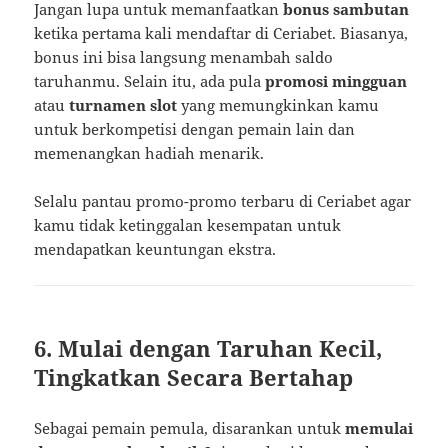
Jangan lupa untuk memanfaatkan
bonus sambutan
ketika pertama kali mendaftar di Ceriabet. Biasanya,
bonus ini bisa langsung menambah saldo
taruhanmu. Selain itu, ada pula
promosi mingguan
atau
turnamen slot
yang memungkinkan kamu
untuk berkompetisi dengan pemain lain dan
memenangkan hadiah menarik.
Selalu pantau promo-promo terbaru di Ceriabet agar
kamu tidak ketinggalan kesempatan untuk
mendapatkan keuntungan ekstra.
6. Mulai dengan Taruhan Kecil,
Tingkatkan Secara Bertahap
Sebagai pemain pemula, disarankan untuk
memulai