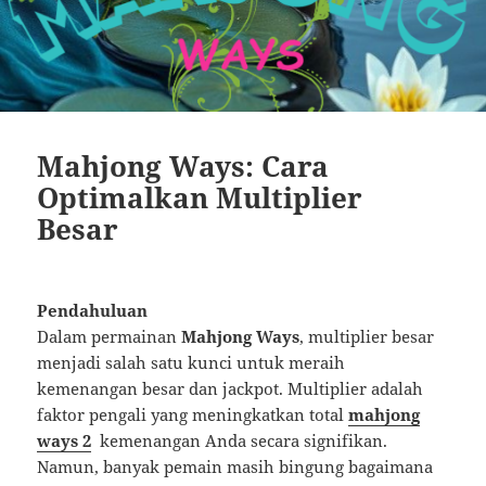
Mahjong Ways: Cara
Optimalkan Multiplier
Besar
Pendahuluan
Dalam permainan
Mahjong Ways
, multiplier besar
menjadi salah satu kunci untuk meraih
kemenangan besar dan jackpot. Multiplier adalah
faktor pengali yang meningkatkan total
mahjong
ways 2
kemenangan Anda secara signifikan.
Namun, banyak pemain masih bingung bagaimana