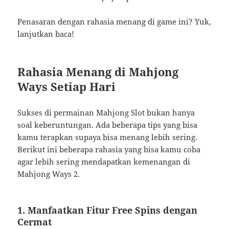
Penasaran dengan rahasia menang di game ini? Yuk,
lanjutkan baca!
Rahasia Menang di Mahjong
Ways Setiap Hari
Sukses di permainan Mahjong Slot bukan hanya
soal keberuntungan. Ada beberapa tips yang bisa
kamu terapkan supaya bisa menang lebih sering.
Berikut ini beberapa rahasia yang bisa kamu coba
agar lebih sering mendapatkan kemenangan di
Mahjong Ways 2.
1. Manfaatkan Fitur Free Spins dengan
Cermat