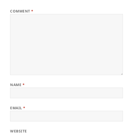
COMMENT
*
NAME
*
EMAIL
*
WEBSITE