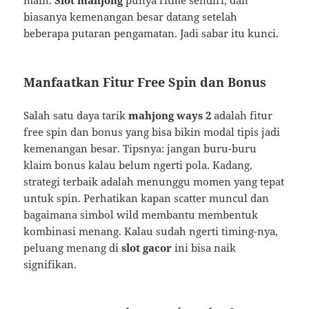
main.
Slot mahjong
punya ritme sendiri, dan
biasanya kemenangan besar datang setelah
beberapa putaran pengamatan. Jadi sabar itu kunci.
Manfaatkan Fitur Free Spin dan Bonus
Salah satu daya tarik
mahjong ways 2
adalah fitur
free spin dan bonus yang bisa bikin modal tipis jadi
kemenangan besar. Tipsnya: jangan buru-buru
klaim bonus kalau belum ngerti pola. Kadang,
strategi terbaik adalah menunggu momen yang tepat
untuk spin. Perhatikan kapan scatter muncul dan
bagaimana simbol wild membantu membentuk
kombinasi menang. Kalau sudah ngerti timing-nya,
peluang menang di
slot gacor
ini bisa naik
signifikan.