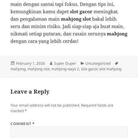
main dengan santai tapi fokus. Dengan tips ini,
kemungkinan kamu dapet
slot gacor
meningkat,
dan pengalaman main
mahjong slot
bakal lebih
seru dan minim risiko. Jadi siap-siap aja buat main,
nikmati setiap putaran, dan rasain serunya
mahjong
dengan cara yang lebih cerdas!
Posted
Author
Categories
Tags
February 1, 2026
Super Duper
Uncategorized
on
mahjong
,
mahjong slot
,
mahjong ways 2
,
slot gacor
,
slot mahjong
Leave a Reply
Your email address will not be published.
Required fields are
marked
*
COMMENT
*