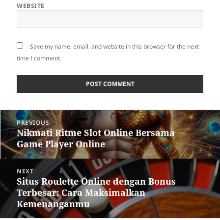
WEBSITE
Save my name, email, and website in this browser for the next
time I comment.
Post
PREVIOUS
navigation
Nikmati Ritme Slot Online Bersama
Previous
Game Player Online
post:
NEXT
Situs Roulette Online dengan Bonus
Next
Terbesar: Cara Maksimalkan
post:
Kemenanganmu