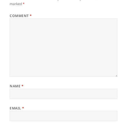
marked
*
COMMENT
*
NAME
*
EMAIL
*