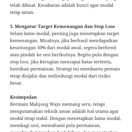
telah dibuat. Kesabaran adalah kunci agar modal
tetap aman.
5. Mengatur Target Kemenangan dan Stop Loss
Selain batas modal, penting juga menetapkan target
kemenangan. Misalnya, jika berhasil mendapatkan
keuntungan 50% dari modal awal, segera berhenti
atau pindah ke sesi berikutnya. Begitu pula dengan
stop loss, jika kerugian mencapai batas tertentu,
hentikan permainan. Strategi ini membantu pemain
tetap disiplin dan melindungi modal dari risiko
besar.
Kesimpulan
Bermain Mahjong Ways memang seru, tetapi
mengutamakan teknik aman adalah hal utama agar
modal tetap stabil. Dengan menetapkan batas modal,
membagi sesi, memahami pola permainan,