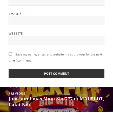
EMAIL
*
WEBSITE
Save my name, email, and website in this browser for the next
time I comment.
Post
PREVIOUS
navigation
Jam-Jam Emas Main Slot777 di MAUSLOT,
Previous
Catat Nih!
post: