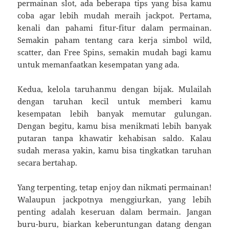
permainan slot, ada beberapa tips yang bisa kamu
coba agar lebih mudah meraih jackpot. Pertama,
kenali dan pahami fitur-fitur dalam permainan.
Semakin paham tentang cara kerja simbol wild,
scatter, dan Free Spins, semakin mudah bagi kamu
untuk memanfaatkan kesempatan yang ada.
Kedua, kelola taruhanmu dengan bijak. Mulailah
dengan taruhan kecil untuk memberi kamu
kesempatan lebih banyak memutar gulungan.
Dengan begitu, kamu bisa menikmati lebih banyak
putaran tanpa khawatir kehabisan saldo. Kalau
sudah merasa yakin, kamu bisa tingkatkan taruhan
secara bertahap.
Yang terpenting, tetap enjoy dan nikmati permainan!
Walaupun jackpotnya menggiurkan, yang lebih
penting adalah keseruan dalam bermain. Jangan
buru-buru, biarkan keberuntungan datang dengan