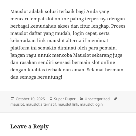
Mauslot adalah solusi terbaik bagi Anda yang
mencari tempat slot online paling terpercaya dengan
berbagai kemudahan akses dan fitur lengkap. Proses
mauslot daftar yang mudah, login cepat, serta
keberadaan link mauslot alternatif membuat
platform ini semakin diminati oleh para pemain.
Jangan ragu untuk mencoba Mauslot sekarang juga
dan rasakan sendiri sensasi bermain slot online
dengan kualitas terbaik dan aman. Selamat bermain
dan semoga beruntung!
Posted
Author
Categories
Tags
October 10, 2025
Super Duper
Uncategorized
on
mauslot
,
mauslot alternatif
,
mauslot link
,
mauslot login
Leave a Reply