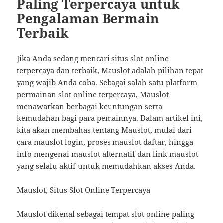
Paling Terpercaya untuk
Pengalaman Bermain
Terbaik
Jika Anda sedang mencari situs slot online
terpercaya dan terbaik, Mauslot adalah pilihan tepat
yang wajib Anda coba. Sebagai salah satu platform
permainan slot online terpercaya, Mauslot
menawarkan berbagai keuntungan serta
kemudahan bagi para pemainnya. Dalam artikel ini,
kita akan membahas tentang Mauslot, mulai dari
cara mauslot login, proses mauslot daftar, hingga
info mengenai mauslot alternatif dan link mauslot
yang selalu aktif untuk memudahkan akses Anda.
Mauslot, Situs Slot Online Terpercaya
Mauslot dikenal sebagai tempat slot online paling