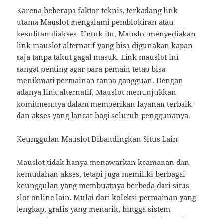
Karena beberapa faktor teknis, terkadang link
utama Mauslot mengalami pemblokiran atau
kesulitan diakses. Untuk itu, Mauslot menyediakan
link mauslot alternatif yang bisa digunakan kapan
saja tanpa takut gagal masuk. Link mauslot ini
sangat penting agar para pemain tetap bisa
menikmati permainan tanpa gangguan. Dengan
adanya link alternatif, Mauslot menunjukkan
komitmennya dalam memberikan layanan terbaik
dan akses yang lancar bagi seluruh penggunanya.
Keunggulan Mauslot Dibandingkan Situs Lain
Mauslot tidak hanya menawarkan keamanan dan
kemudahan akses, tetapi juga memiliki berbagai
keunggulan yang membuatnya berbeda dari situs
slot online lain. Mulai dari koleksi permainan yang
lengkap, grafis yang menarik, hingga sistem