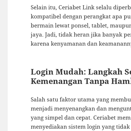
Selain itu, Ceriabet Link selalu diper
kompatibel dengan perangkat apa pu
bermain lewat ponsel, tablet, maupun
jaya. Jadi, tidak heran jika banyak pe
karena kenyamanan dan keamananny
Login Mudah: Langkah 
Kemenangan Tanpa Ham
Salah satu faktor utama yang membua
menjadi menyenangkan dan menguntu
yang simpel dan cepat. Ceriabet me
menyediakan sistem login yang tidak