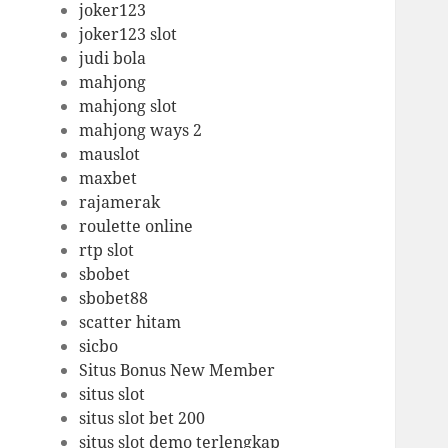
joker123
joker123 slot
judi bola
mahjong
mahjong slot
mahjong ways 2
mauslot
maxbet
rajamerak
roulette online
rtp slot
sbobet
sbobet88
scatter hitam
sicbo
Situs Bonus New Member
situs slot
situs slot bet 200
situs slot demo terlengkap