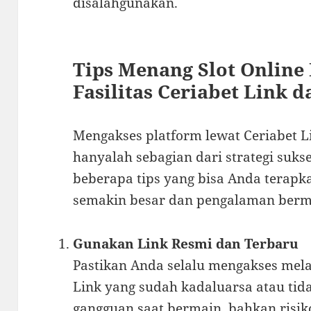
disalahgunakan.
Tips Menang Slot Onlin
Fasilitas Ceriabet Link 
Mengakses platform lewat Ceriabet L
hanyalah sebagian dari strategi sukse
beberapa tips yang bisa Anda terap
semakin besar dan pengalaman ber
Gunakan Link Resmi dan Terbaru
Pastikan Anda selalu mengakses melal
Link yang sudah kadaluarsa atau ti
gangguan saat bermain, bahkan risik