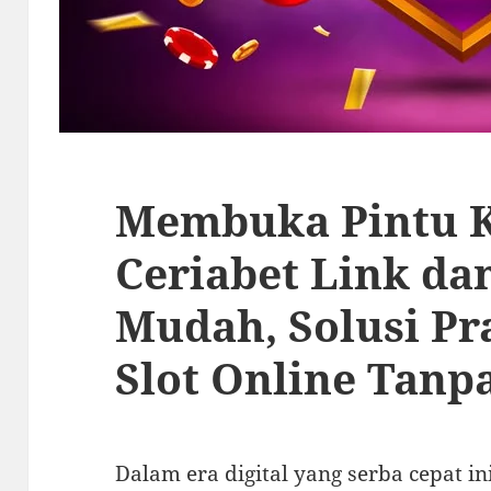
Membuka Pintu 
Ceriabet Link da
Mudah, Solusi Pr
Slot Online Tanp
Dalam era digital yang serba cepat i