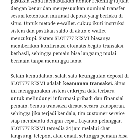
pastikan Anda memasukkan nomor rekening tujuan
dengan benar dan menyesuaikan nominal transfer
sesuai ketentuan minimal deposit yang berlaku di
situs. Untuk metode e-wallet, cukup ikuti instruksi
sistem dan pastikan saldo di akun e-wallet
mencukupi. Sistem SLOT777 RESMI biasanya
memberikan konfirmasi otomatis begitu transaksi
berhasil, sehingga pemain bisa langsung mulai
bermain tanpa menunggu lama.
Selain kemudahan, salah satu keunggulan deposit di
SLOT777 RESMI adalah
keamanan transaksi
. Situs
ini menggunakan sistem enkripsi data terbaru
untuk melindungi informasi pribadi dan finansial
pemain. Semua transaksi dicatat secara transparan,
sehingga jika terjadi kendala, tim customer service
siap membantu dengan cepat. Layanan pelanggan
SLOT777 RESMI tersedia 24 jam melalui chat
langsung, telepon, atau email, sehingga pemain bisa