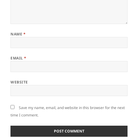
NAME
*
EMAIL
*
WEBSITE
Save my name, email, and website in this browser for the next
time I comment.