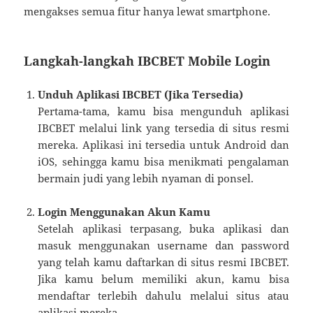
mengakses semua fitur hanya lewat smartphone.
Langkah-langkah IBCBET Mobile Login
Unduh Aplikasi IBCBET (Jika Tersedia)
Pertama-tama, kamu bisa mengunduh aplikasi
IBCBET melalui link yang tersedia di situs resmi
mereka. Aplikasi ini tersedia untuk Android dan
iOS, sehingga kamu bisa menikmati pengalaman
bermain judi yang lebih nyaman di ponsel.
Login Menggunakan Akun Kamu
Setelah aplikasi terpasang, buka aplikasi dan
masuk menggunakan username dan password
yang telah kamu daftarkan di situs resmi IBCBET.
Jika kamu belum memiliki akun, kamu bisa
mendaftar terlebih dahulu melalui situs atau
aplikasi mereka.