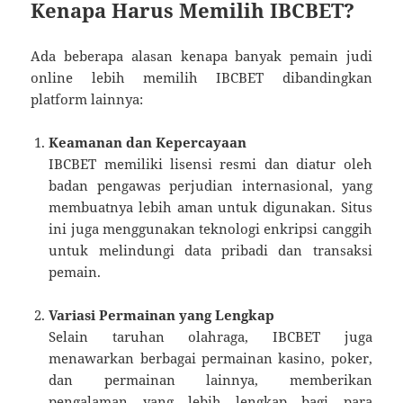
Kenapa Harus Memilih IBCBET?
Ada beberapa alasan kenapa banyak pemain judi
online lebih memilih IBCBET dibandingkan
platform lainnya:
Keamanan dan Kepercayaan
IBCBET memiliki lisensi resmi dan diatur oleh
badan pengawas perjudian internasional, yang
membuatnya lebih aman untuk digunakan. Situs
ini juga menggunakan teknologi enkripsi canggih
untuk melindungi data pribadi dan transaksi
pemain.
Variasi Permainan yang Lengkap
Selain taruhan olahraga, IBCBET juga
menawarkan berbagai permainan kasino, poker,
dan permainan lainnya, memberikan
pengalaman yang lebih lengkap bagi para