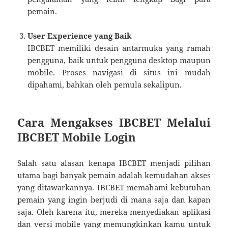
pemain.
User Experience yang Baik
IBCBET memiliki desain antarmuka yang ramah
pengguna, baik untuk pengguna desktop maupun
mobile. Proses navigasi di situs ini mudah
dipahami, bahkan oleh pemula sekalipun.
Cara Mengakses IBCBET Melalui
IBCBET Mobile Login
Salah satu alasan kenapa IBCBET menjadi pilihan
utama bagi banyak pemain adalah kemudahan akses
yang ditawarkannya. IBCBET memahami kebutuhan
pemain yang ingin berjudi di mana saja dan kapan
saja. Oleh karena itu, mereka menyediakan aplikasi
dan versi mobile yang memungkinkan kamu untuk