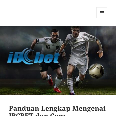
MENU
AND
WIDGETS
Panduan Lengkap Mengenai
IBCBET dan Cara