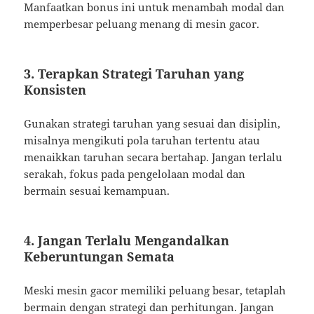
Manfaatkan bonus ini untuk menambah modal dan
memperbesar peluang menang di mesin gacor.
3. Terapkan Strategi Taruhan yang
Konsisten
Gunakan strategi taruhan yang sesuai dan disiplin,
misalnya mengikuti pola taruhan tertentu atau
menaikkan taruhan secara bertahap. Jangan terlalu
serakah, fokus pada pengelolaan modal dan
bermain sesuai kemampuan.
4. Jangan Terlalu Mengandalkan
Keberuntungan Semata
Meski mesin gacor memiliki peluang besar, tetaplah
bermain dengan strategi dan perhitungan. Jangan