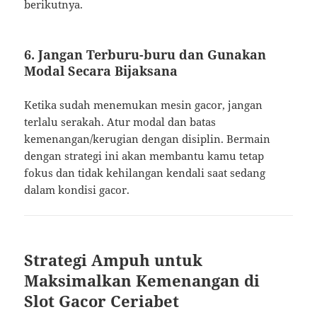
berikutnya.
6. Jangan Terburu-buru dan Gunakan
Modal Secara Bijaksana
Ketika sudah menemukan mesin gacor, jangan
terlalu serakah. Atur modal dan batas
kemenangan/kerugian dengan disiplin. Bermain
dengan strategi ini akan membantu kamu tetap
fokus dan tidak kehilangan kendali saat sedang
dalam kondisi gacor.
Strategi Ampuh untuk
Maksimalkan Kemenangan di
Slot Gacor Ceriabet