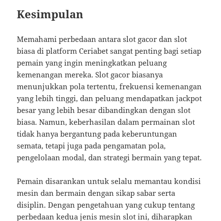
Kesimpulan
Memahami perbedaan antara slot gacor dan slot
biasa di platform Ceriabet sangat penting bagi setiap
pemain yang ingin meningkatkan peluang
kemenangan mereka. Slot gacor biasanya
menunjukkan pola tertentu, frekuensi kemenangan
yang lebih tinggi, dan peluang mendapatkan jackpot
besar yang lebih besar dibandingkan dengan slot
biasa. Namun, keberhasilan dalam permainan slot
tidak hanya bergantung pada keberuntungan
semata, tetapi juga pada pengamatan pola,
pengelolaan modal, dan strategi bermain yang tepat.
Pemain disarankan untuk selalu memantau kondisi
mesin dan bermain dengan sikap sabar serta
disiplin. Dengan pengetahuan yang cukup tentang
perbedaan kedua jenis mesin slot ini, diharapkan