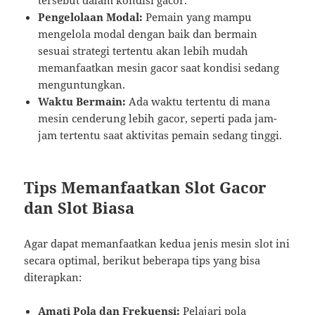
Pengelolaan Modal:
Pemain yang mampu
mengelola modal dengan baik dan bermain
sesuai strategi tertentu akan lebih mudah
memanfaatkan mesin gacor saat kondisi sedang
menguntungkan.
Waktu Bermain:
Ada waktu tertentu di mana
mesin cenderung lebih gacor, seperti pada jam-
jam tertentu saat aktivitas pemain sedang tinggi.
Tips Memanfaatkan Slot Gacor
dan Slot Biasa
Agar dapat memanfaatkan kedua jenis mesin slot ini
secara optimal, berikut beberapa tips yang bisa
diterapkan:
Amati Pola dan Frekuensi:
Pelajari pola