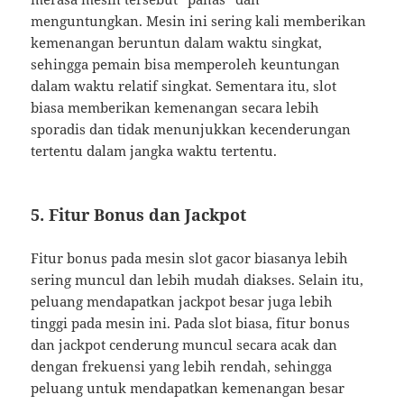
menguntungkan. Mesin ini sering kali memberikan
kemenangan beruntun dalam waktu singkat,
sehingga pemain bisa memperoleh keuntungan
dalam waktu relatif singkat. Sementara itu, slot
biasa memberikan kemenangan secara lebih
sporadis dan tidak menunjukkan kecenderungan
tertentu dalam jangka waktu tertentu.
5. Fitur Bonus dan Jackpot
Fitur bonus pada mesin slot gacor biasanya lebih
sering muncul dan lebih mudah diakses. Selain itu,
peluang mendapatkan jackpot besar juga lebih
tinggi pada mesin ini. Pada slot biasa, fitur bonus
dan jackpot cenderung muncul secara acak dan
dengan frekuensi yang lebih rendah, sehingga
peluang untuk mendapatkan kemenangan besar