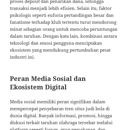
proses deposit dan penarikan dana, sehingga
transaksi menjadi lebih efisien. Selain itu, faktor
psikologis seperti euforia pertandingan besar dan
fanatisme terhadap klub tertentu turut mendorong
minat sebagian orang untuk mencoba peruntungan
dalam taruhan. Dengan kata lain, kombinasi antara
teknologi dan emosi pengguna menciptakan
ekosistem yang mendukung pertumbuhan pesat
industri ini.
Peran Media Sosial dan
Ekosistem Digital
Media sosial memiliki peran signifikan dalam
mempercepat penyebaran tren situs judi bola di
dunia digital. Banyak informasi, promosi, hingga
diskusi terkait taruhan olahraga tersebar melalui
platform seperti forum, grup percakapan, dan