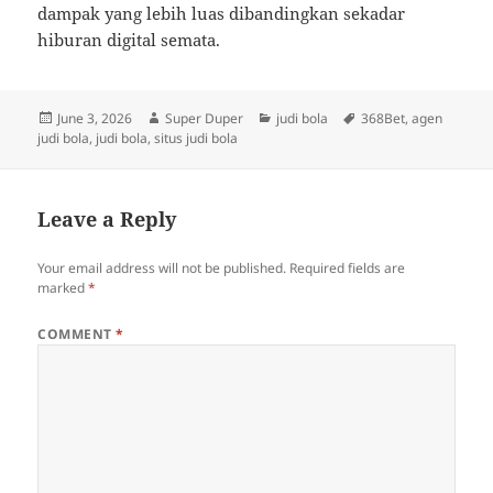
dampak yang lebih luas dibandingkan sekadar
hiburan digital semata.
Posted
Author
Categories
Tags
June 3, 2026
Super Duper
judi bola
368Bet
,
agen
on
judi bola
,
judi bola
,
situs judi bola
Leave a Reply
Your email address will not be published.
Required fields are
marked
*
COMMENT
*