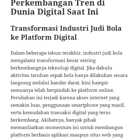
Perkembangan Tren di
Dunia Digital Saat Ini
Transformasi Industri Judi Bola
ke Platform Digital
Dalam beberapa tahun terakhir, industri judi bola
mengalami transformasi besar seiring
berkembangnya teknologi digital. Jika dahulu
aktivitas taruhan sepak bola hanya dilakukan secara
langsung melalui bandar darat, kini hampir
semuanya telah berpindah ke platform online.
Perubahan ini terjadi karena akses internet yang
semakin luas, penggunaan smartphone yang masif,
serta kemudahan transaksi digital yang terus
berkembang. Akibatnya, banyak pihak
memanfaatkan momentum ini untuk membangun
platform berbasis aplikasi maupun situs web yang