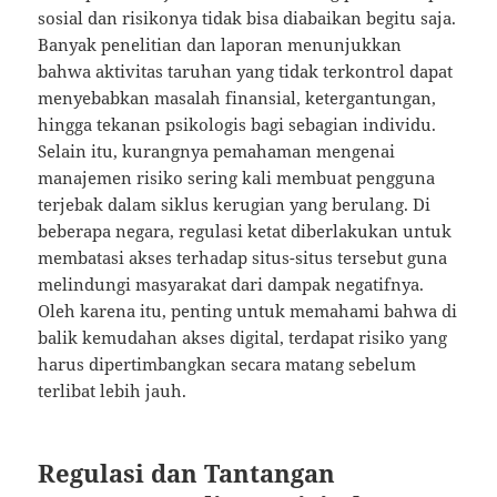
sosial dan risikonya tidak bisa diabaikan begitu saja.
Banyak penelitian dan laporan menunjukkan
bahwa aktivitas taruhan yang tidak terkontrol dapat
menyebabkan masalah finansial, ketergantungan,
hingga tekanan psikologis bagi sebagian individu.
Selain itu, kurangnya pemahaman mengenai
manajemen risiko sering kali membuat pengguna
terjebak dalam siklus kerugian yang berulang. Di
beberapa negara, regulasi ketat diberlakukan untuk
membatasi akses terhadap situs-situs tersebut guna
melindungi masyarakat dari dampak negatifnya.
Oleh karena itu, penting untuk memahami bahwa di
balik kemudahan akses digital, terdapat risiko yang
harus dipertimbangkan secara matang sebelum
terlibat lebih jauh.
Regulasi dan Tantangan