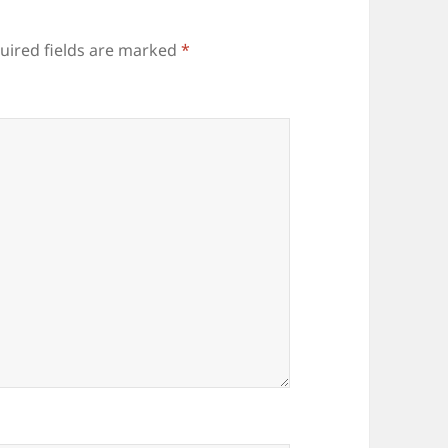
uired fields are marked
*