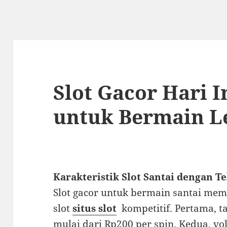
Slot Gacor Hari I
untuk Bermain Le
Karakteristik Slot Santai dengan 
Slot gacor untuk bermain santai memi
slot
situs slot
kompetitif. Pertama, t
mulai dari Rp200 per spin. Kedua, vo