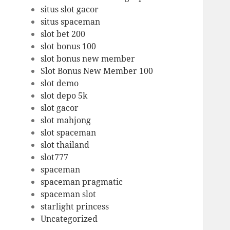
situs slot gacor
situs spaceman
slot bet 200
slot bonus 100
slot bonus new member
Slot Bonus New Member 100
slot demo
slot depo 5k
slot gacor
slot mahjong
slot spaceman
slot thailand
slot777
spaceman
spaceman pragmatic
spaceman slot
starlight princess
Uncategorized