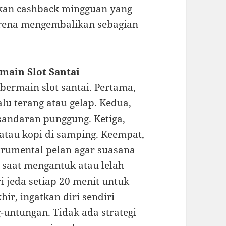
rkan cashback mingguan yang
arena mengembalikan sebagian
main Slot Santai
ermain slot santai. Pertama,
lu terang atau gelap. Kedua,
andaran punggung. Ketiga,
atau kopi di samping. Keempat,
rumental pelan agar suasana
 saat mengantuk atau lelah
 jeda setiap 20 menit untuk
ir, ingatkan diri sendiri
untungan. Tidak ada strategi