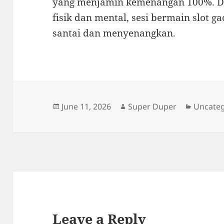
yang menjamin kemenangan 100%. 
fisik dan mental, sesi bermain slot ga
santai dan menyenangkan.
Posted
Author
Categor
June 11, 2026
Super Duper
Uncateg
on
Leave a Reply