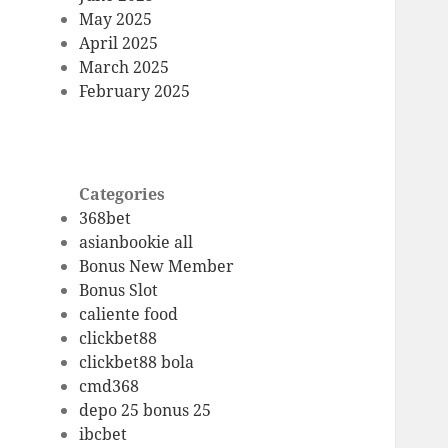
May 2025
April 2025
March 2025
February 2025
Categories
368bet
asianbookie all
Bonus New Member
Bonus Slot
caliente food
clickbet88
clickbet88 bola
cmd368
depo 25 bonus 25
ibcbet