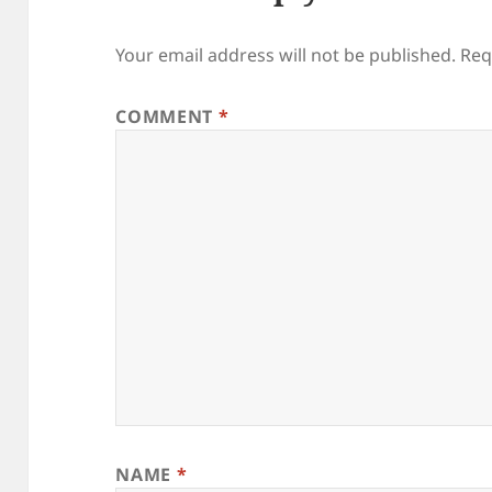
Your email address will not be published.
Req
COMMENT
*
NAME
*