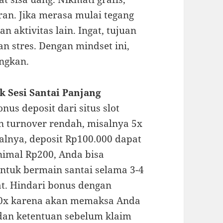
ran. Jika merasa mulai tegang
an aktivitas lain. Ingat, tujuan
an stres. Dengan mindset ini,
angkan.
 Sesi Santai Panjang
us deposit dari situs slot
an turnover rendah, misalnya 5x
alnya, deposit Rp100.000 dapat
nimal Rp200, Anda bisa
ntuk bermain santai selama 3-4
at. Hindari bonus dengan
 20x karena akan memaksa Anda
 dan ketentuan sebelum klaim