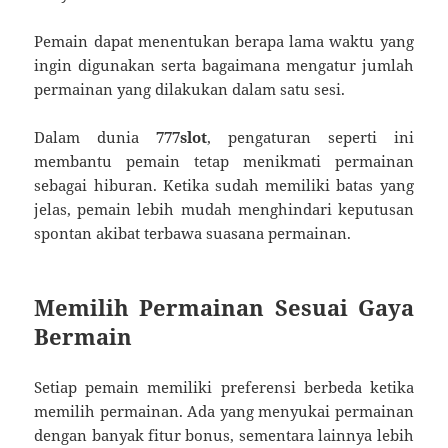
Pemain dapat menentukan berapa lama waktu yang
ingin digunakan serta bagaimana mengatur jumlah
permainan yang dilakukan dalam satu sesi.
Dalam dunia
777slot
, pengaturan seperti ini
membantu pemain tetap menikmati permainan
sebagai hiburan. Ketika sudah memiliki batas yang
jelas, pemain lebih mudah menghindari keputusan
spontan akibat terbawa suasana permainan.
Memilih Permainan Sesuai Gaya
Bermain
Setiap pemain memiliki preferensi berbeda ketika
memilih permainan. Ada yang menyukai permainan
dengan banyak fitur bonus, sementara lainnya lebih