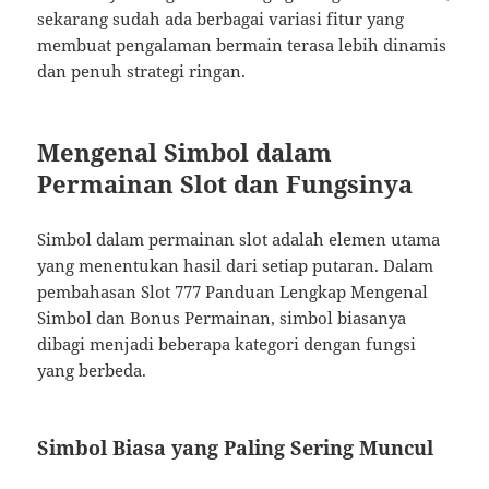
sekarang sudah ada berbagai variasi fitur yang
membuat pengalaman bermain terasa lebih dinamis
dan penuh strategi ringan.
Mengenal Simbol dalam
Permainan Slot dan Fungsinya
Simbol dalam permainan slot adalah elemen utama
yang menentukan hasil dari setiap putaran. Dalam
pembahasan Slot 777 Panduan Lengkap Mengenal
Simbol dan Bonus Permainan, simbol biasanya
dibagi menjadi beberapa kategori dengan fungsi
yang berbeda.
Simbol Biasa yang Paling Sering Muncul