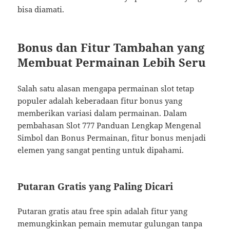
bisa diamati.
Bonus dan Fitur Tambahan yang
Membuat Permainan Lebih Seru
Salah satu alasan mengapa permainan slot tetap
populer adalah keberadaan fitur bonus yang
memberikan variasi dalam permainan. Dalam
pembahasan Slot 777 Panduan Lengkap Mengenal
Simbol dan Bonus Permainan, fitur bonus menjadi
elemen yang sangat penting untuk dipahami.
Putaran Gratis yang Paling Dicari
Putaran gratis atau free spin adalah fitur yang
memungkinkan pemain memutar gulungan tanpa