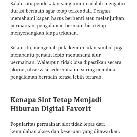
Salah satu pendekatan yang umum adalah mengatur
durasi bermain agar tetap terkendali. Dengan
memahami kapan harus berhenti atau melanjutkan
permainan, pengalaman bermain bisa tetap
menyenangkan tanpa tekanan.
Selain itu, mengenali pola kemunculan simbol juga
membantu pemain lebih memahami alur
permainan. Walaupun tidak bisa dipastikan secara
akurat, observasi sederhana ini sering membuat
pengalaman bermain terasa lebih terarah.
Kenapa Slot Tetap Menjadi
Hiburan Digital Favorit
Popularitas permainan slot tidak lepas dari
kemudahan akses dan keseruan yang ditawarkan.