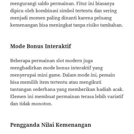
mengurangi saldo permainan. Fitur ini biasanya
dipicu oleh kombinasi simbol tertentu dan sering
menjadi momen paling dinanti karena peluang
kemenangan bisa meningkat tanpa risiko tambahan.
Mode Bonus Interaktif
Beberapa permainan slot modern juga
menghadirkan mode bonus interaktif yang
menyerupai mini game. Dalam mode ini, pemain
bisa memilih item tertentu atau mengikuti
tantangan sederhana yang memberikan hadiah acak.
Elemen ini membuat permainan terasa lebih variatif
dan tidak monoton.
Pengganda Nilai Kemenangan