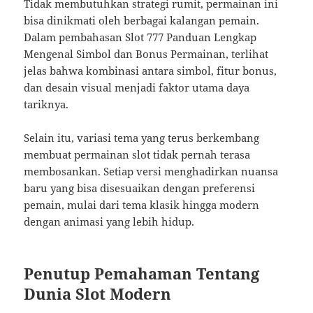
Tidak membutuhkan strategi rumit, permainan ini
bisa dinikmati oleh berbagai kalangan pemain.
Dalam pembahasan Slot 777 Panduan Lengkap
Mengenal Simbol dan Bonus Permainan, terlihat
jelas bahwa kombinasi antara simbol, fitur bonus,
dan desain visual menjadi faktor utama daya
tariknya.
Selain itu, variasi tema yang terus berkembang
membuat permainan slot tidak pernah terasa
membosankan. Setiap versi menghadirkan nuansa
baru yang bisa disesuaikan dengan preferensi
pemain, mulai dari tema klasik hingga modern
dengan animasi yang lebih hidup.
Penutup Pemahaman Tentang
Dunia Slot Modern