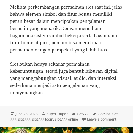
Melihat perkembangan permainan slot saat ini, jelas
bahwa elemen simbol dan fitur bonus memiliki
peran besar dalam menciptakan pengalaman
bermain yang menarik. Dengan memahami
bagaimana sistem simbol bekerja serta bagaimana
fitur bonus dipicu, pemain bisa menikmati
permainan dengan perspektif yang lebih luas.
Slot bukan hanya sekadar permainan
keberuntungan, tetapi juga bentuk hiburan digital
yang menggabungkan visual, audio, dan interaksi
sederhana menjadi satu pengalaman yang
menyenangkan.
Posted
Author
Categories
Tags
June 25, 2026
Super Duper
slot777
777slot
,
slot
on
on Slot 7
777
,
slot777
,
slot777 login
,
slot777 online
Leave a comment