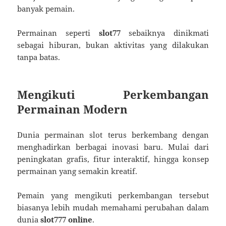
banyak pemain.
Permainan seperti
slot77
sebaiknya dinikmati
sebagai hiburan, bukan aktivitas yang dilakukan
tanpa batas.
Mengikuti Perkembangan
Permainan Modern
Dunia permainan slot terus berkembang dengan
menghadirkan berbagai inovasi baru. Mulai dari
peningkatan grafis, fitur interaktif, hingga konsep
permainan yang semakin kreatif.
Pemain yang mengikuti perkembangan tersebut
biasanya lebih mudah memahami perubahan dalam
dunia
slot777 online
.