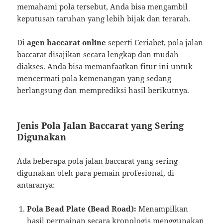
memahami pola tersebut, Anda bisa mengambil
keputusan taruhan yang lebih bijak dan terarah.
Di
agen baccarat online
seperti Ceriabet, pola jalan
baccarat disajikan secara lengkap dan mudah
diakses. Anda bisa memanfaatkan fitur ini untuk
mencermati pola kemenangan yang sedang
berlangsung dan memprediksi hasil berikutnya.
Jenis Pola Jalan Baccarat yang Sering
Digunakan
Ada beberapa pola jalan baccarat yang sering
digunakan oleh para pemain profesional, di
antaranya:
Pola Bead Plate (Bead Road):
Menampilkan
hasil permainan secara kronologis menggunakan