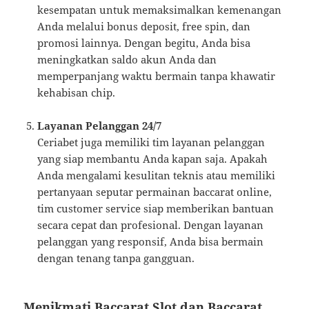
kesempatan untuk memaksimalkan kemenangan
Anda melalui bonus deposit, free spin, dan
promosi lainnya. Dengan begitu, Anda bisa
meningkatkan saldo akun Anda dan
memperpanjang waktu bermain tanpa khawatir
kehabisan chip.
Layanan Pelanggan 24/7
Ceriabet juga memiliki tim layanan pelanggan
yang siap membantu Anda kapan saja. Apakah
Anda mengalami kesulitan teknis atau memiliki
pertanyaan seputar permainan baccarat online,
tim customer service siap memberikan bantuan
secara cepat dan profesional. Dengan layanan
pelanggan yang responsif, Anda bisa bermain
dengan tenang tanpa gangguan.
Menikmati Baccarat Slot dan Baccarat