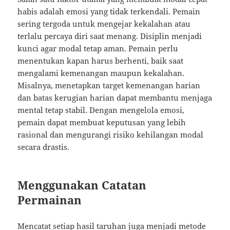
habis adalah emosi yang tidak terkendali. Pemain
sering tergoda untuk mengejar kekalahan atau
terlalu percaya diri saat menang. Disiplin menjadi
kunci agar modal tetap aman. Pemain perlu
menentukan kapan harus berhenti, baik saat
mengalami kemenangan maupun kekalahan.
Misalnya, menetapkan target kemenangan harian
dan batas kerugian harian dapat membantu menjaga
mental tetap stabil. Dengan mengelola emosi,
pemain dapat membuat keputusan yang lebih
rasional dan mengurangi risiko kehilangan modal
secara drastis.
Menggunakan Catatan
Permainan
Mencatat setiap hasil taruhan juga menjadi metode