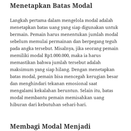
Menetapkan Batas Modal
Langkah pertama dalam mengelola modal adalah
menetapkan batas uang yang siap digunakan untuk
bermain. Pemain harus menentukan jumlah modal
sebelum memulai permainan dan berpegang teguh
pada angka tersebut. Misalnya, jika seorang pemain
memiliki modal Rp1.000.000, maka ia harus
memastikan bahwa jumlah tersebut adalah
maksimum yang siap hilang. Dengan menetapkan
batas modal, pemain bisa mencegah kerugian besar
dan menghindari tekanan emosional saat
mengalami kekalahan beruntun. Selain itu, batas
modal membantu pemain memisahkan uang
hiburan dari kebutuhan sehari-hari.
Membagi Modal Menjadi