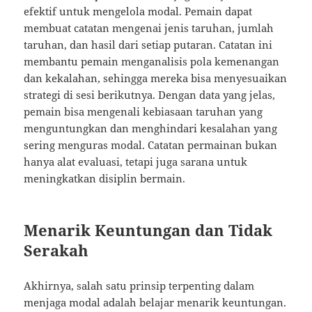
efektif untuk mengelola modal. Pemain dapat
membuat catatan mengenai jenis taruhan, jumlah
taruhan, dan hasil dari setiap putaran. Catatan ini
membantu pemain menganalisis pola kemenangan
dan kekalahan, sehingga mereka bisa menyesuaikan
strategi di sesi berikutnya. Dengan data yang jelas,
pemain bisa mengenali kebiasaan taruhan yang
menguntungkan dan menghindari kesalahan yang
sering menguras modal. Catatan permainan bukan
hanya alat evaluasi, tetapi juga sarana untuk
meningkatkan disiplin bermain.
Menarik Keuntungan dan Tidak
Serakah
Akhirnya, salah satu prinsip terpenting dalam
menjaga modal adalah belajar menarik keuntungan.