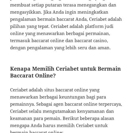
membuat setiap putaran terasa menegangkan dan
mengasyikkan. Jika Anda ingin meningkatkan
pengalaman bermain baccarat Anda, Ceriabet adalah
pilihan yang tepat. Ceriabet adalah platform judi
online yang menawarkan berbagai permainan,
termasuk baccarat online dan baccarat casino,
dengan pengalaman yang lebih seru dan aman.
Kenapa Memilih Ceriabet untuk Bermain
Baccarat Online?
Ceriabet adalah situs baccarat online yang
menawarkan berbagai keuntungan bagi para
pemainnya. Sebagai agen baccarat online terpercaya,
Ceriabet selalu mengutamakan kenyamanan dan
keamanan para pemain. Berikut beberapa alasan
mengapa Anda harus memilih Ceriabet untuk
bermain baccarat online: