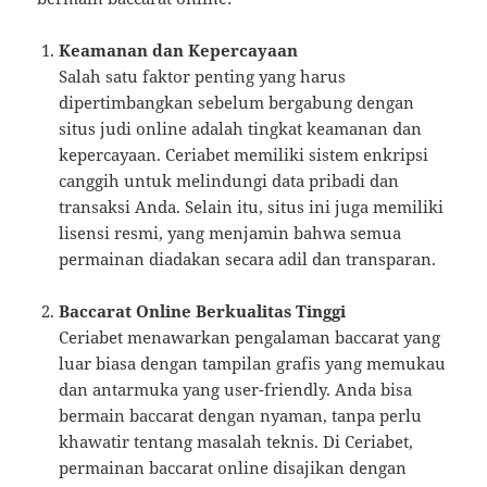
Keamanan dan Kepercayaan
Salah satu faktor penting yang harus
dipertimbangkan sebelum bergabung dengan
situs judi online adalah tingkat keamanan dan
kepercayaan. Ceriabet memiliki sistem enkripsi
canggih untuk melindungi data pribadi dan
transaksi Anda. Selain itu, situs ini juga memiliki
lisensi resmi, yang menjamin bahwa semua
permainan diadakan secara adil dan transparan.
Baccarat Online Berkualitas Tinggi
Ceriabet menawarkan pengalaman baccarat yang
luar biasa dengan tampilan grafis yang memukau
dan antarmuka yang user-friendly. Anda bisa
bermain baccarat dengan nyaman, tanpa perlu
khawatir tentang masalah teknis. Di Ceriabet,
permainan baccarat online disajikan dengan