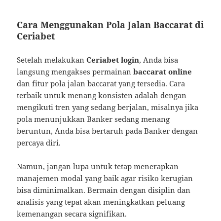
Cara Menggunakan Pola Jalan Baccarat di
Ceriabet
Setelah melakukan
Ceriabet login
, Anda bisa
langsung mengakses permainan
baccarat online
dan fitur pola jalan baccarat yang tersedia. Cara
terbaik untuk menang konsisten adalah dengan
mengikuti tren yang sedang berjalan, misalnya jika
pola menunjukkan Banker sedang menang
beruntun, Anda bisa bertaruh pada Banker dengan
percaya diri.
Namun, jangan lupa untuk tetap menerapkan
manajemen modal yang baik agar risiko kerugian
bisa diminimalkan. Bermain dengan disiplin dan
analisis yang tepat akan meningkatkan peluang
kemenangan secara signifikan.