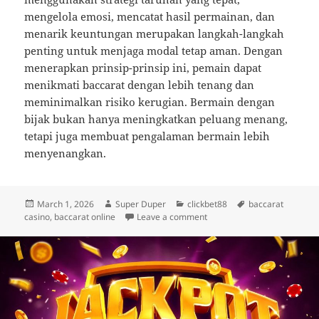
mengelola emosi, mencatat hasil permainan, dan
menarik keuntungan merupakan langkah-langkah
penting untuk menjaga modal tetap aman. Dengan
menerapkan prinsip-prinsip ini, pemain dapat
menikmati baccarat dengan lebih tenang dan
meminimalkan risiko kerugian. Bermain dengan
bijak bukan hanya meningkatkan peluang menang,
tetapi juga membuat pengalaman bermain lebih
menyenangkan.
Posted
Author
Categories
Tags
March 1, 2026
Super Duper
clickbet88
baccarat
on
on Baccarat: Cara Mengelo
casino
,
baccarat online
Leave a comment