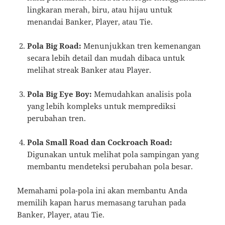
lingkaran merah, biru, atau hijau untuk
menandai Banker, Player, atau Tie.
Pola Big Road:
Menunjukkan tren kemenangan
secara lebih detail dan mudah dibaca untuk
melihat streak Banker atau Player.
Pola Big Eye Boy:
Memudahkan analisis pola
yang lebih kompleks untuk memprediksi
perubahan tren.
Pola Small Road dan Cockroach Road:
Digunakan untuk melihat pola sampingan yang
membantu mendeteksi perubahan pola besar.
Memahami pola-pola ini akan membantu Anda
memilih kapan harus memasang taruhan pada
Banker, Player, atau Tie.