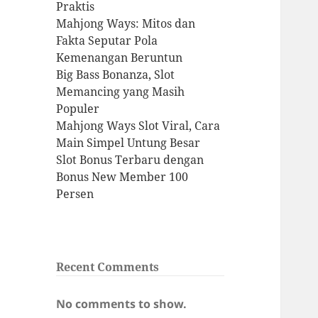
Praktis
Mahjong Ways: Mitos dan
Fakta Seputar Pola
Kemenangan Beruntun
Big Bass Bonanza, Slot
Memancing yang Masih
Populer
Mahjong Ways Slot Viral, Cara
Main Simpel Untung Besar
Slot Bonus Terbaru dengan
Bonus New Member 100
Persen
Recent Comments
No comments to show.