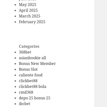
May 2025
April 2025
March 2025
February 2025
Categories
368bet
asianbookie all
Bonus New Member
Bonus Slot
caliente food
clickbet88
clickbet88 bola
cmd368
depo 25 bonus 25
ibcbet