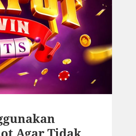
ggunakan
lot Agar Tidak