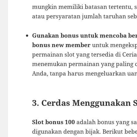
mungkin memiliki batasan tertentu, 
atau persyaratan jumlah taruhan seb
Gunakan bonus untuk mencoba be
bonus new member
untuk mengekspl
permainan slot yang tersedia di Ceri
menemukan permainan yang paling c
Anda, tanpa harus mengeluarkan uan
3. Cerdas Menggunakan
Slot bonus 100
adalah bonus yang s
digunakan dengan bijak. Berikut bebe