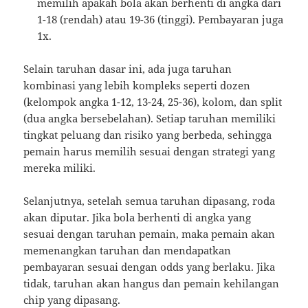
memilih apakah bola akan berhenti di angka dari
1-18 (rendah) atau 19-36 (tinggi). Pembayaran juga
1x.
Selain taruhan dasar ini, ada juga taruhan
kombinasi yang lebih kompleks seperti dozen
(kelompok angka 1-12, 13-24, 25-36), kolom, dan split
(dua angka bersebelahan). Setiap taruhan memiliki
tingkat peluang dan risiko yang berbeda, sehingga
pemain harus memilih sesuai dengan strategi yang
mereka miliki.
Selanjutnya, setelah semua taruhan dipasang, roda
akan diputar. Jika bola berhenti di angka yang
sesuai dengan taruhan pemain, maka pemain akan
memenangkan taruhan dan mendapatkan
pembayaran sesuai dengan odds yang berlaku. Jika
tidak, taruhan akan hangus dan pemain kehilangan
chip yang dipasang.