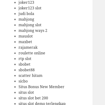
joker123
joker123 slot
judi bola
mahjong
mahjong slot
mahjong ways 2
mauslot
maxbet
rajamerak
roulette online
rtp slot
sbobet
sbobet88
scatter hitam
sicbo
Situs Bonus New Member
situs slot
situs slot bet 200
situs slot demo terlengkap