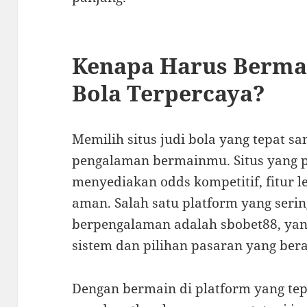
Kenapa Harus Bermain
Bola Terpercaya?
Memilih situs judi bola yang tepat s
pengalaman bermainmu. Situs yang p
menyediakan odds kompetitif, fitur l
aman. Salah satu platform yang seri
berpengalaman adalah sbobet88, yang
sistem dan pilihan pasaran yang ber
Dengan bermain di platform yang tep