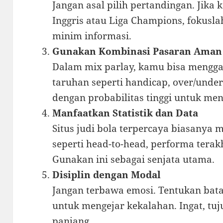
Jangan asal pilih pertandingan. Jik
Inggris atau Liga Champions, fokuslah
minim informasi.
Gunakan Kombinasi Pasaran Aman
Dalam mix parlay, kamu bisa mengga
taruhan seperti handicap, over/under
dengan probabilitas tinggi untuk me
Manfaatkan Statistik dan Data
Situs judi bola terpercaya biasanya
seperti head-to-head, performa terak
Gunakan ini sebagai senjata utama.
Disiplin dengan Modal
Jangan terbawa emosi. Tentukan bata
untuk mengejar kekalahan. Ingat, tuj
panjang.