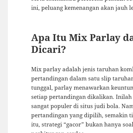
ini, peluang kemenangan akan jauh l
Apa Itu Mix Parlay 
Dicari?
Mix parlay adalah jenis taruhan kom
pertandingan dalam satu slip taruha
tunggal, parlay menawarkan keuntun
setiap pertandingan dikalikan. Inilah
sangat populer di situs judi bola. N
pertandingan yang dipilih, semakin t
itu, strategi “gacor” bukan hanya soa