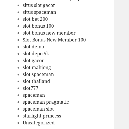
situs slot gacor
situs spaceman
slot bet 200
slot bonus 100
slot bonus new member
Slot Bonus New Member 100
slot demo
slot depo 5k
slot gacor
slot mahjong
slot spaceman
slot thailand
slot777
spaceman
spaceman pragmatic
spaceman slot
starlight princess
Uncategorized