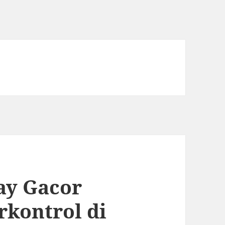
lay Gacor
rkontrol di