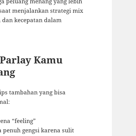
a peluang menang yang lebih
 saat menjalankan strategi mix
 dan kecepatan dalam
 Parlay Kamu
ang
tips tambahan yang bisa
mal:
na “feeling”
 penuh gengsi karena sulit