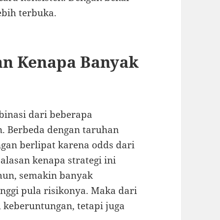
ebih terbuka.
dan Kenapa Banyak
binasi dari beberapa
n. Berbeda dengan taruhan
gan berlipat karena odds dari
 alasan kenapa strategi ini
amun, semakin banyak
inggi pula risikonya. Maka dari
l keberuntungan, tetapi juga