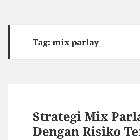
Tag:
mix parlay
Strategi Mix Par
Dengan Risiko Te