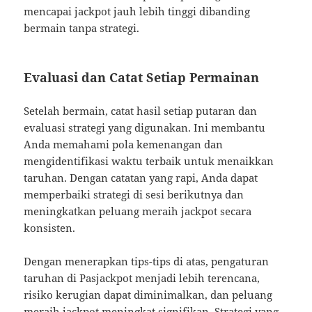
mencapai jackpot jauh lebih tinggi dibanding
bermain tanpa strategi.
Evaluasi dan Catat Setiap Permainan
Setelah bermain, catat hasil setiap putaran dan
evaluasi strategi yang digunakan. Ini membantu
Anda memahami pola kemenangan dan
mengidentifikasi waktu terbaik untuk menaikkan
taruhan. Dengan catatan yang rapi, Anda dapat
memperbaiki strategi di sesi berikutnya dan
meningkatkan peluang meraih jackpot secara
konsisten.
Dengan menerapkan tips-tips di atas, pengaturan
taruhan di Pasjackpot menjadi lebih terencana,
risiko kerugian dapat diminimalkan, dan peluang
meraih jackpot meningkat signifikan. Strategi yang