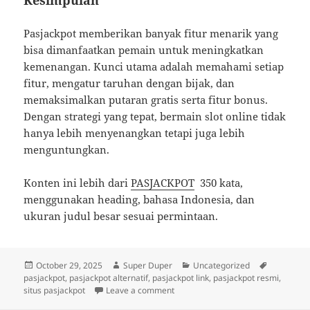
Pasjackpot memberikan banyak fitur menarik yang
bisa dimanfaatkan pemain untuk meningkatkan
kemenangan. Kunci utama adalah memahami setiap
fitur, mengatur taruhan dengan bijak, dan
memaksimalkan putaran gratis serta fitur bonus.
Dengan strategi yang tepat, bermain slot online tidak
hanya lebih menyenangkan tetapi juga lebih
menguntungkan.
Konten ini lebih dari
PASJACKPOT
350 kata,
menggunakan heading, bahasa Indonesia, dan
ukuran judul besar sesuai permintaan.
Posted
Author
Categories
Tags
October 29, 2025
Super Duper
Uncategorized
on
pasjackpot
,
pasjackpot alternatif
,
pasjackpot link
,
pasjackpot resmi
,
on Pasjackpot: Strategi Terbaik Me
situs pasjackpot
Leave a comment