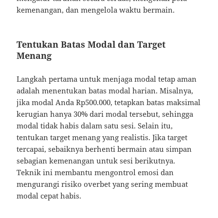
kemenangan, dan mengelola waktu bermain.
Tentukan Batas Modal dan Target
Menang
Langkah pertama untuk menjaga modal tetap aman
adalah menentukan batas modal harian. Misalnya,
jika modal Anda Rp500.000, tetapkan batas maksimal
kerugian hanya 30% dari modal tersebut, sehingga
modal tidak habis dalam satu sesi. Selain itu,
tentukan target menang yang realistis. Jika target
tercapai, sebaiknya berhenti bermain atau simpan
sebagian kemenangan untuk sesi berikutnya.
Teknik ini membantu mengontrol emosi dan
mengurangi risiko overbet yang sering membuat
modal cepat habis.