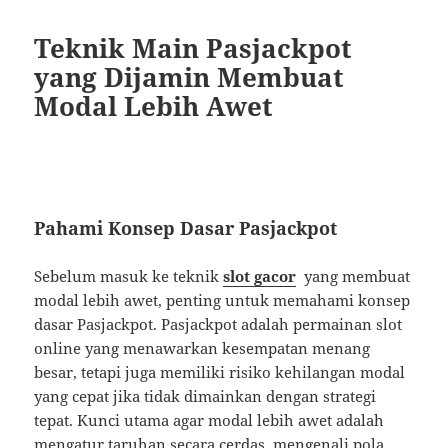
Teknik Main Pasjackpot
yang Dijamin Membuat
Modal Lebih Awet
Pahami Konsep Dasar Pasjackpot
Sebelum masuk ke teknik
slot gacor
yang membuat
modal lebih awet, penting untuk memahami konsep
dasar Pasjackpot. Pasjackpot adalah permainan slot
online yang menawarkan kesempatan menang
besar, tetapi juga memiliki risiko kehilangan modal
yang cepat jika tidak dimainkan dengan strategi
tepat. Kunci utama agar modal lebih awet adalah
mengatur taruhan secara cerdas, mengenali pola