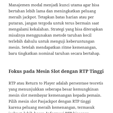
Manajemen modal menjadi kunci utama agar bisa
bertahan lebih lama dan meningkatkan peluang
meraih jackpot. Tetapkan batas harian atau per
putaran, jangan tergoda untuk terus bermain saat
mengalami kekalahan. Strategi yang bisa diterapkan
misalnya menggunakan metode taruhan kecil
terlebih dahulu untuk menguji keberuntungan
mesin. Setelah mendapatkan ritme kemenangan,
baru tingkatkan nominal taruhan secara bertahap.
Fokus pada Mesin Slot dengan RTP Tinggi
RTP atau Return to Player adalah persentase teoretis
yang menunjukkan seberapa besar kemungkinan
mesin slot membayar kemenangan kepada pemain.
Pilih mesin slot Pasjackpot dengan RTP tinggi
karena peluang meraih kemenangan, termasuk