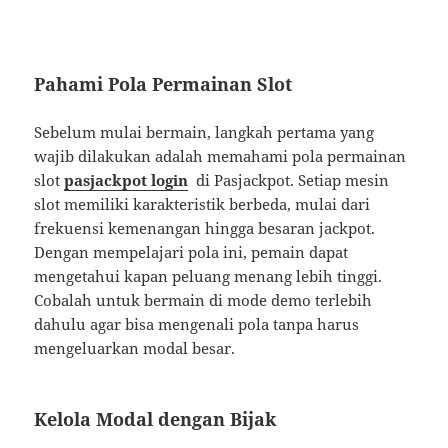
Pahami Pola Permainan Slot
Sebelum mulai bermain, langkah pertama yang
wajib dilakukan adalah memahami pola permainan
slot
pasjackpot login
di Pasjackpot. Setiap mesin
slot memiliki karakteristik berbeda, mulai dari
frekuensi kemenangan hingga besaran jackpot.
Dengan mempelajari pola ini, pemain dapat
mengetahui kapan peluang menang lebih tinggi.
Cobalah untuk bermain di mode demo terlebih
dahulu agar bisa mengenali pola tanpa harus
mengeluarkan modal besar.
Kelola Modal dengan Bijak