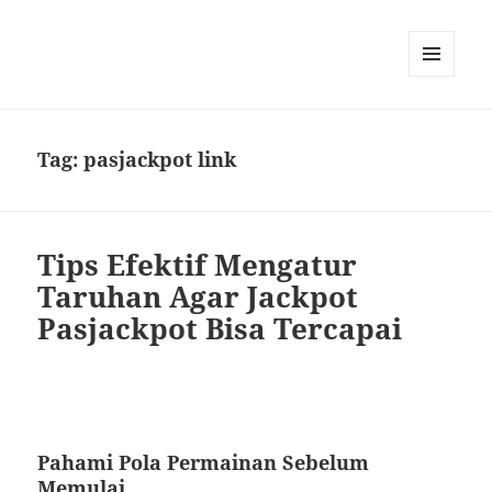
MENU
AND
WIDGETS
Tag:
pasjackpot link
Tips Efektif Mengatur
Taruhan Agar Jackpot
Pasjackpot Bisa Tercapai
Pahami Pola Permainan Sebelum
Memulai