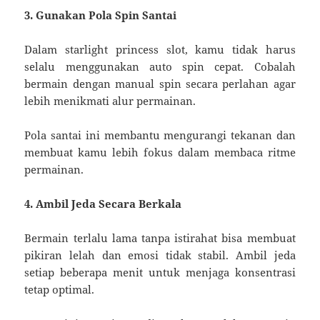
3. Gunakan Pola Spin Santai
Dalam starlight princess slot, kamu tidak harus
selalu menggunakan auto spin cepat. Cobalah
bermain dengan manual spin secara perlahan agar
lebih menikmati alur permainan.
Pola santai ini membantu mengurangi tekanan dan
membuat kamu lebih fokus dalam membaca ritme
permainan.
4. Ambil Jeda Secara Berkala
Bermain terlalu lama tanpa istirahat bisa membuat
pikiran lelah dan emosi tidak stabil. Ambil jeda
setiap beberapa menit untuk menjaga konsentrasi
tetap optimal.