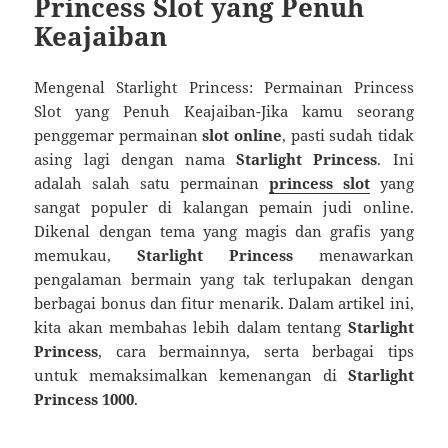
Princess Slot yang Penuh
Keajaiban
Mengenal Starlight Princess: Permainan Princess
Slot yang Penuh Keajaiban-Jika kamu seorang
penggemar permainan
slot online
, pasti sudah tidak
asing lagi dengan nama
Starlight Princess
. Ini
adalah salah satu permainan
princess slot
yang
sangat populer di kalangan pemain judi online.
Dikenal dengan tema yang magis dan grafis yang
memukau,
Starlight Princess
menawarkan
pengalaman bermain yang tak terlupakan dengan
berbagai bonus dan fitur menarik. Dalam artikel ini,
kita akan membahas lebih dalam tentang
Starlight
Princess
, cara bermainnya, serta berbagai tips
untuk memaksimalkan kemenangan di
Starlight
Princess 1000
.