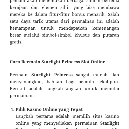
pemain akan menemukan berbagai simbol bertema
kerajaan dan elemen sihir yang bisa membawa
mereka ke dalam fitur-fitur bonus menarik. Salah
satu daya tarik utama dari permainan ini adalah
kemampuan untuk mendapatkan kemenangan
besar melalui simbol-simbol khusus dan putaran
gratis.
Cara Bermain
Starlight Princess Slot Online
Bermain
Starlight Princess
sangat mudah dan
menyenangkan, bahkan bagi pemula sekalipun.
Berikut adalah langkah-langkah untuk memulai
permainan:
Pilih Kasino Online yang Tepat
Langkah pertama adalah memilih situs kasino
online yang menyediakan permainan
Starlight