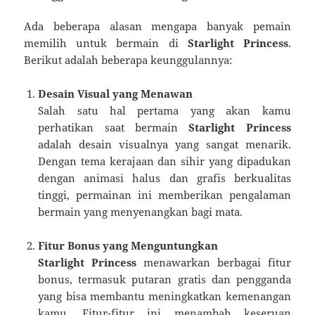
Ada beberapa alasan mengapa banyak pemain
memilih untuk bermain di
Starlight Princess
.
Berikut adalah beberapa keunggulannya:
Desain Visual yang Menawan
Salah satu hal pertama yang akan kamu
perhatikan saat bermain
Starlight Princess
adalah desain visualnya yang sangat menarik.
Dengan tema kerajaan dan sihir yang dipadukan
dengan animasi halus dan grafis berkualitas
tinggi, permainan ini memberikan pengalaman
bermain yang menyenangkan bagi mata.
Fitur Bonus yang Menguntungkan
Starlight Princess
menawarkan berbagai fitur
bonus, termasuk putaran gratis dan pengganda
yang bisa membantu meningkatkan kemenangan
kamu. Fitur-fitur ini menambah keseruan