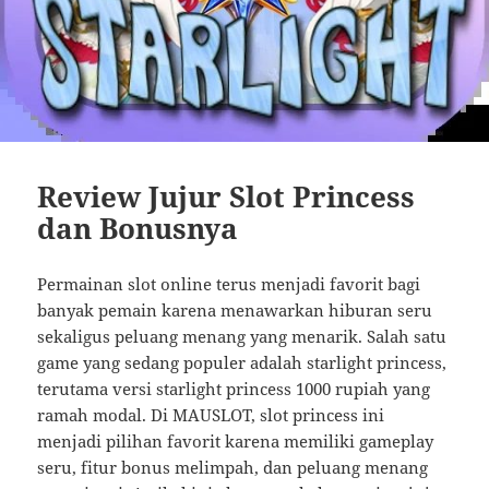
Review Jujur Slot Princess
dan Bonusnya
Permainan slot online terus menjadi favorit bagi
banyak pemain karena menawarkan hiburan seru
sekaligus peluang menang yang menarik. Salah satu
game yang sedang populer adalah starlight princess,
terutama versi starlight princess 1000 rupiah yang
ramah modal. Di MAUSLOT, slot princess ini
menjadi pilihan favorit karena memiliki gameplay
seru, fitur bonus melimpah, dan peluang menang