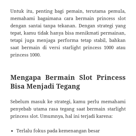
Untuk itu, penting bagi pemain, terutama pemula,
memahami bagaimana cara bermain princess slot
dengan santai tanpa tekanan. Dengan strategi yang
tepat, kamu tidak hanya bisa menikmati permainan,
tetapi juga menjaga performa tetap stabil, bahkan
saat bermain di versi starlight princess 1000 atau
princess 1000.
Mengapa Bermain Slot Princess
Bisa Menjadi Tegang
Sebelum masuk ke strategi, kamu perlu memahami
penyebab utama rasa tegang saat bermain starlight
princess slot. Umumnya, hal ini terjadi karena:
Terlalu fokus pada kemenangan besar