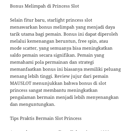
Bonus Melimpah di Princess Slot
Selain fitur baru, starlight princess slot
menawarkan bonus melimpah yang menjadi daya
tarik utama bagi pemain. Bonus ini dapat diperoleh
melalui kemenangan beruntun, free spin, atau
mode scatter, yang semuanya bisa meningkatkan
saldo pemain secara signifikan. Pemain yang
memahami pola permainan dan strategi
memanfaatkan bonus ini biasanya memiliki peluang
menang lebih tinggi. Review jujur dari pemain
MAUSLOT menunjukkan bahwa bonus di slot
princess sangat membantu meningkatkan
pengalaman bermain menjadi lebih menyenangkan
dan menguntungkan.
Tips Praktis Bermain Slot Princess