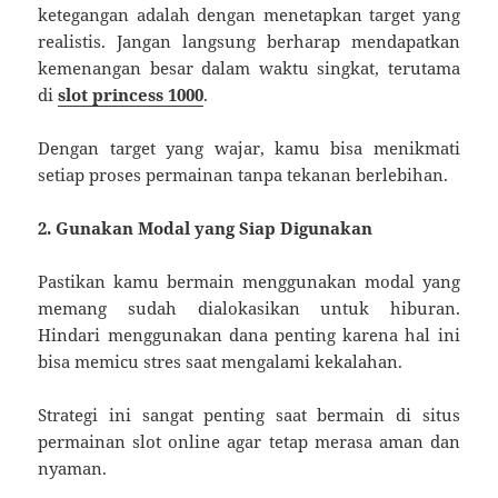
ketegangan adalah dengan menetapkan target yang
realistis. Jangan langsung berharap mendapatkan
kemenangan besar dalam waktu singkat, terutama
di
slot princess 1000
.
Dengan target yang wajar, kamu bisa menikmati
setiap proses permainan tanpa tekanan berlebihan.
2. Gunakan Modal yang Siap Digunakan
Pastikan kamu bermain menggunakan modal yang
memang sudah dialokasikan untuk hiburan.
Hindari menggunakan dana penting karena hal ini
bisa memicu stres saat mengalami kekalahan.
Strategi ini sangat penting saat bermain di situs
permainan slot online agar tetap merasa aman dan
nyaman.