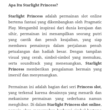
Apa Itu
Starlight Princess
?
Starlight Princess
adalah permainan slot online
bertema fantasi yang dikembangkan oleh Pragmatic
Play. Mengambil inspirasi dari dunia kerajaan dan
sihir, permainan ini menampilkan seorang putri
yang cantik dan penuh keajaiban, yang siap
membawa pemainnya dalam perjalanan penuh
petualangan dan hadiah besar. Dengan tampilan
visual yang cerah, simbol-simbol yang memukau,
serta soundtrack yang menenangkan,
Starlight
Princess
memberikan pengalaman bermain yang
imersif dan menyenangkan.
Permainan ini adalah bagian dari seri
Princess slot
,
yang terkenal karena desainnya yang menarik dan
mekanisme permainan yang sederhana namun
menghibur. Di dalam
Starlight Princess slot online
,