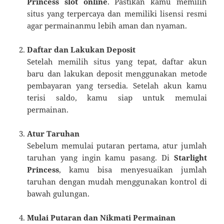
Princess slot online
. Pastikan kamu memilih
situs yang terpercaya dan memiliki lisensi resmi
agar permainanmu lebih aman dan nyaman.
Daftar dan Lakukan Deposit
Setelah memilih situs yang tepat, daftar akun
baru dan lakukan deposit menggunakan metode
pembayaran yang tersedia. Setelah akun kamu
terisi saldo, kamu siap untuk memulai
permainan.
Atur Taruhan
Sebelum memulai putaran pertama, atur jumlah
taruhan yang ingin kamu pasang. Di
Starlight
Princess
, kamu bisa menyesuaikan jumlah
taruhan dengan mudah menggunakan kontrol di
bawah gulungan.
Mulai Putaran dan Nikmati Permainan