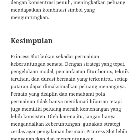
dengan konsentrasi penuh, meningkatkan peluang
mendapatkan kombinasi simbol yang
menguntungkan.
Kesimpulan
Princess Slot bukan sekadar permainan
keberuntungan semata. Dengan strategi yang tepat,
pengelolaan modal, pemanfaatan fitur bonus, teknik
taruhan, dan durasi bermain yang terkontrol, setiap
putaran dapat dimaksimalkan peluang menangnya.
Pemain yang disiplin dan memahami pola
permainan tidak hanya menikmati hiburan tetapi
juga memiliki peluang meraih kemenangan yang
lebih konsisten. Oleh karena itu, jangan hanya
mengandalkan keberuntungan; gunakan strategi
cerdas agar pengalaman bermain Princess Slot lebih
menyenangkan dan menguntungkan.