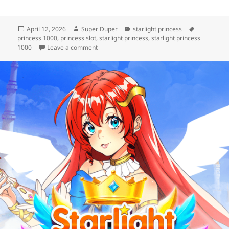
Posted
Author
Categories
Tags
April 12, 2026
Super Duper
starlight princess
on
princess 1000
,
princess slot
,
starlight princess
,
starlight princess
on Strategi Main Slot Princess Anti Tegang un
1000
Leave a comment