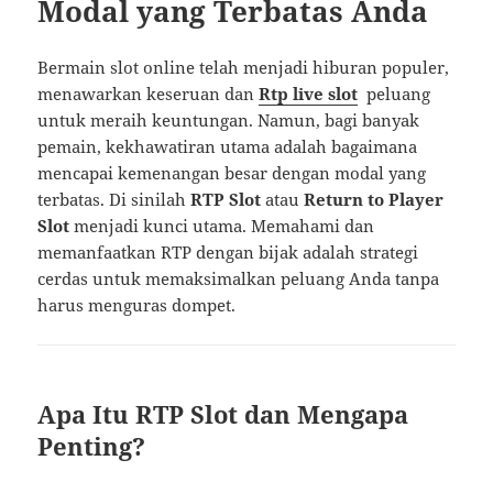
Modal yang Terbatas Anda
Bermain slot online telah menjadi hiburan populer,
menawarkan keseruan dan
Rtp live slot
peluang
untuk meraih keuntungan. Namun, bagi banyak
pemain, kekhawatiran utama adalah bagaimana
mencapai kemenangan besar dengan modal yang
terbatas. Di sinilah
RTP Slot
atau
Return to Player
Slot
menjadi kunci utama. Memahami dan
memanfaatkan RTP dengan bijak adalah strategi
cerdas untuk memaksimalkan peluang Anda tanpa
harus menguras dompet.
Apa Itu RTP Slot dan Mengapa
Penting?