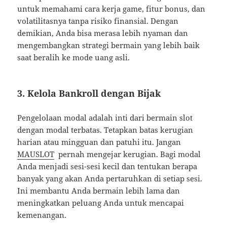
untuk memahami cara kerja game, fitur bonus, dan
volatilitasnya tanpa risiko finansial. Dengan
demikian, Anda bisa merasa lebih nyaman dan
mengembangkan strategi bermain yang lebih baik
saat beralih ke mode uang asli.
3. Kelola Bankroll dengan Bijak
Pengelolaan modal adalah inti dari bermain slot
dengan modal terbatas. Tetapkan batas kerugian
harian atau mingguan dan patuhi itu. Jangan
MAUSLOT
pernah mengejar kerugian. Bagi modal
Anda menjadi sesi-sesi kecil dan tentukan berapa
banyak yang akan Anda pertaruhkan di setiap sesi.
Ini membantu Anda bermain lebih lama dan
meningkatkan peluang Anda untuk mencapai
kemenangan.