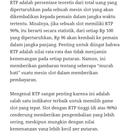
RTP adalah persentase teoretis dari total uang yang
dipertaruhkan pada sebuah mesin slot yang akan
dikembalikan kepada pemain dalam jangka waktu
tertentu. Misalnya, jika sebuah slot memiliki RTP
96%, itu berarti secara statistik, dari setiap Rp 100
yang dipertaruhkan, Rp 96 akan kembali ke pemain
dalam jangka panjang. Penting untuk diingat bahwa
RTP adalah nilai rata-rata dan tidak menjamin
kemenangan pada setiap putaran. Namun, ini
memberikan gambaran tentang seberapa “murah
hati” suatu mesin slot dalam memberikan
pembayaran.
Mengenal RTP sangat penting karena ini adalah
salah satu indikator terbaik untuk memilih game
slot yang tepat. Slot dengan RTP tinggi (di atas 96%)
cenderung memberikan pengembalian yang lebih
sering, meskipun mungkin dengan nilai
kemenangan yang lebih kecil per putaran.