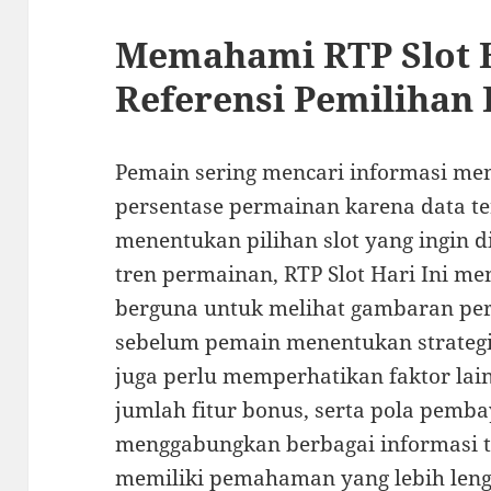
Memahami RTP Slot H
Referensi Pemilihan
Pemain sering mencari informasi m
persentase permainan karena data t
menentukan pilihan slot yang ingin
tren permainan, RTP Slot Hari Ini me
berguna untuk melihat gambaran per
sebelum pemain menentukan strategi 
juga perlu memperhatikan faktor lain s
jumlah fitur bonus, serta pola pemb
menggabungkan berbagai informasi t
memiliki pemahaman yang lebih len