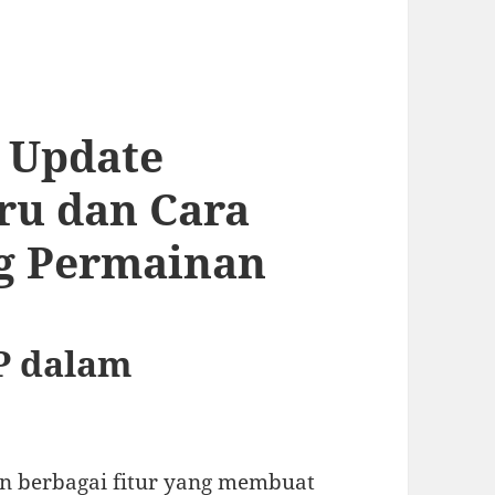
: Update
ru dan Cara
g Permainan
P dalam
n berbagai fitur yang membuat