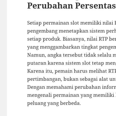
Perubahan Persentas
Setiap permainan slot memiliki nilai
pengembang menetapkan sistem perh
setiap produk. Biasanya, nilai RTP b
yang menggambarkan tingkat pengemb
Namun, angka tersebut tidak selalu 
putaran karena sistem slot tetap m
Karena itu, pemain harus melihat RT
pertimbangan, bukan sebagai alat 
Dengan memahami perubahan informa
mengenali permainan yang memiliki ka
peluang yang berbeda.