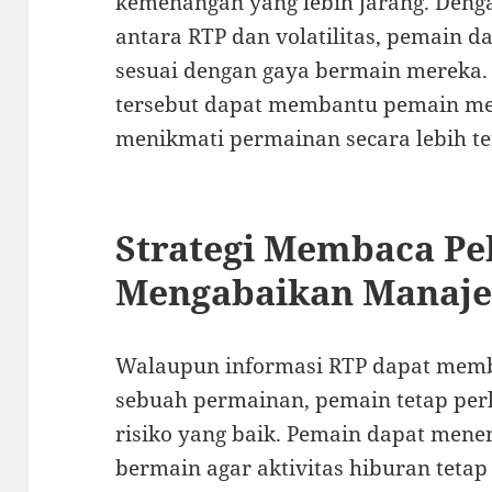
kemenangan yang lebih jarang. De
antara RTP dan volatilitas, pemain 
sesuai dengan gaya bermain mereka. 
tersebut dapat membantu pemain me
menikmati permainan secara lebih te
Strategi Membaca Pe
Mengabaikan Manaje
Walaupun informasi RTP dapat mem
sebuah permainan, pemain tetap pe
risiko yang baik. Pemain dapat men
bermain agar aktivitas hiburan tetap