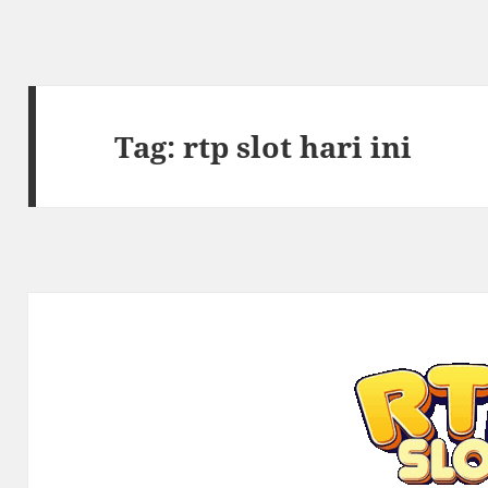
Tag:
rtp slot hari ini