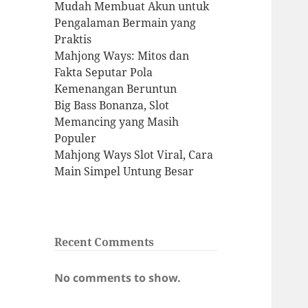
Mudah Membuat Akun untuk
Pengalaman Bermain yang
Praktis
Mahjong Ways: Mitos dan
Fakta Seputar Pola
Kemenangan Beruntun
Big Bass Bonanza, Slot
Memancing yang Masih
Populer
Mahjong Ways Slot Viral, Cara
Main Simpel Untung Besar
Recent Comments
No comments to show.