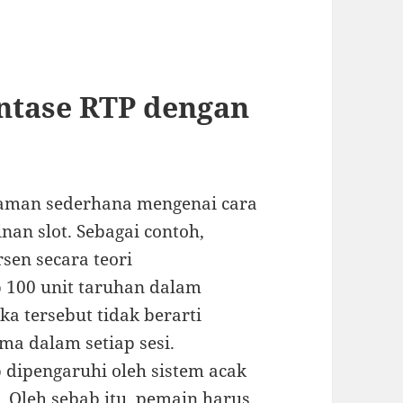
ntase RTP dengan
an sederhana mengenai cara
an slot. Sebagai contoh,
sen secara teori
p 100 unit taruhan dalam
a tersebut tidak berarti
a dalam setiap sesi.
p dipengaruhi oleh sistem acak
 Oleh sebab itu, pemain harus