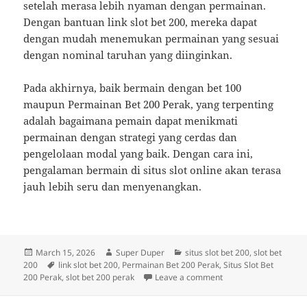
setelah merasa lebih nyaman dengan permainan.
Dengan bantuan link slot bet 200, mereka dapat
dengan mudah menemukan permainan yang sesuai
dengan nominal taruhan yang diinginkan.
Pada akhirnya, baik bermain dengan bet 100
maupun Permainan Bet 200 Perak, yang terpenting
adalah bagaimana pemain dapat menikmati
permainan dengan strategi yang cerdas dan
pengelolaan modal yang baik. Dengan cara ini,
pengalaman bermain di situs slot online akan terasa
jauh lebih seru dan menyenangkan.
Posted
Author
Categories
March 15, 2026
Super Duper
situs slot bet 200
,
slot bet
on
Tags
200
link slot bet 200
,
Permainan Bet 200 Perak
,
Situs Slot Bet
on Slot Bet 100 Kenap
200 Perak
,
slot bet 200 perak
Leave a comment