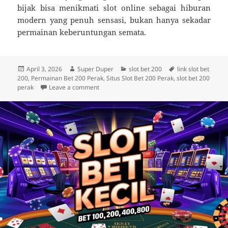
bijak bisa menikmati slot online sebagai hiburan
modern yang penuh sensasi, bukan hanya sekadar
permainan keberuntungan semata.
Posted
Author
Categories
Tags
April 3, 2026
Super Duper
slot bet 200
link slot bet
on
200
,
Permainan Bet 200 Perak
,
Situs Slot Bet 200 Perak
,
slot bet 200
on Slot Online Hits Anak Muda Sensasi Baru y
perak
Leave a comment