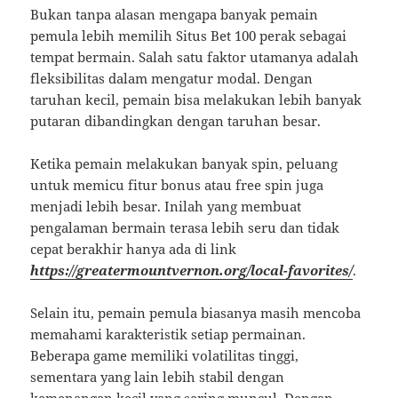
Bukan tanpa alasan mengapa banyak pemain
pemula lebih memilih Situs Bet 100 perak sebagai
tempat bermain. Salah satu faktor utamanya adalah
fleksibilitas dalam mengatur modal. Dengan
taruhan kecil, pemain bisa melakukan lebih banyak
putaran dibandingkan dengan taruhan besar.
Ketika pemain melakukan banyak spin, peluang
untuk memicu fitur bonus atau free spin juga
menjadi lebih besar. Inilah yang membuat
pengalaman bermain terasa lebih seru dan tidak
cepat berakhir hanya ada di link
https://greatermountvernon.org/local-favorites/
.
Selain itu, pemain pemula biasanya masih mencoba
memahami karakteristik setiap permainan.
Beberapa game memiliki volatilitas tinggi,
sementara yang lain lebih stabil dengan