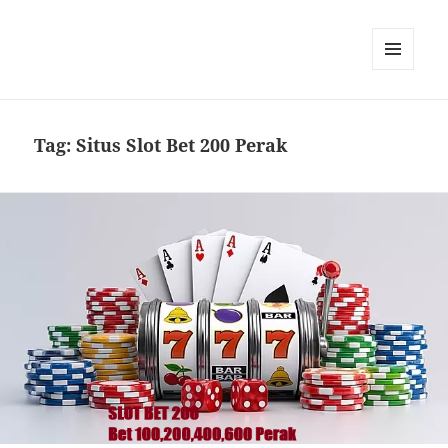
MENU
AND
WIDGETS
Tag:
Situs Slot Bet 200 Perak