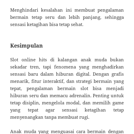
Menghindari kesalahan ini membuat pengalaman
bermain tetap seru dan lebih panjang, sehingga
sensasi ketagihan bisa tetap sehat.
Kesimpulan
Slot online hits di kalangan anak muda bukan
sekadar tren, tapi fenomena yang menghadirkan
sensasi baru dalam hiburan digital. Dengan grafis
menarik, fitur interaktif, dan strategi bermain yang
tepat, pengalaman bermain slot bisa menjadi
hiburan seru dan memacu adrenalin. Penting untuk
tetap disiplin, mengelola modal, dan memilih game
yang tepat agar sensasi ketagihan tetap
menyenangkan tanpa membuat rugi.
Anak muda yang menguasai cara bermain dengan