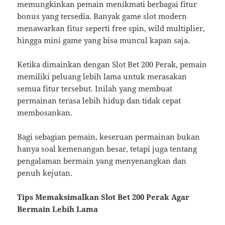
memungkinkan pemain menikmati berbagai fitur
bonus yang tersedia. Banyak game slot modern
menawarkan fitur seperti free spin, wild multiplier,
hingga mini game yang bisa muncul kapan saja.
Ketika dimainkan dengan Slot Bet 200 Perak, pemain
memiliki peluang lebih lama untuk merasakan
semua fitur tersebut. Inilah yang membuat
permainan terasa lebih hidup dan tidak cepat
membosankan.
Bagi sebagian pemain, keseruan permainan bukan
hanya soal kemenangan besar, tetapi juga tentang
pengalaman bermain yang menyenangkan dan
penuh kejutan.
Tips Memaksimalkan Slot Bet 200 Perak Agar
Bermain Lebih Lama