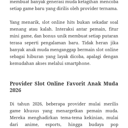
membuat banyak generasi muda ketagihan mencoba
setiap game baru yang dirilis oleh provider ternama.
Yang menarik, slot online hits bukan sekadar soal
menang atau kalah. Interaksi antar pemain, fitur
mini game, dan bonus unik membuat setiap putaran
terasa seperti pengalaman baru. Tidak heran jika
banyak anak muda menganggap bermain slot online
sebagai hiburan yang layak dicoba, apalagi dengan
kemudahan akses melalui smartphone.
Provider Slot Online Favorit Anak Muda
2026
Di tahun 2026, beberapa provider mulai merilis
game khusus yang menargetkan pemain muda.
Mereka menghadirkan tema-tema kekinian, mulai
dari anime, esports, hingga budaya pop