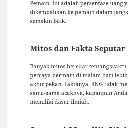
Pemain. Ini adalah persentase uang 
dikembalikan ke pemain dalam jangka
semakin baik.
Mitos dan Fakta Seputa
Banyak mitos beredar tentang waktu 
percaya bermain di malam hari lebih 
akhir pekan. Faktanya, RNG tidak me
sama-sama acaknya, kapanpun Anda b
memiliki dasar ilmiah.