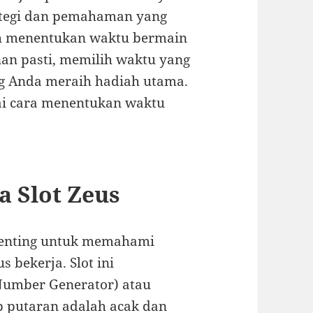
ategi dan pemahaman yang
lah menentukan waktu bermain
nan pasti, memilih waktu yang
ng Anda meraih hadiah utama.
ai cara menentukan waktu
 Slot Zeus
penting untuk memahami
 bekerja. Slot ini
umber Generator) atau
ap putaran adalah acak dan