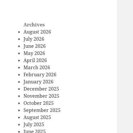
Archives
August 2026
July 2026
June 2026
May 2026
April 2026
March 2026
February 2026
January 2026
December 2025
November 2025
October 2025
September 2025
August 2025
July 2025
June 2025