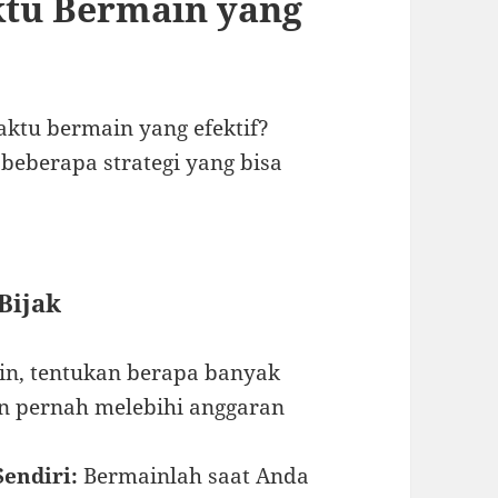
ktu Bermain yang
ktu bermain yang efektif?
beberapa strategi yang bisa
Bijak
n, tentukan berapa banyak
an pernah melebihi anggaran
Sendiri:
Bermainlah saat Anda