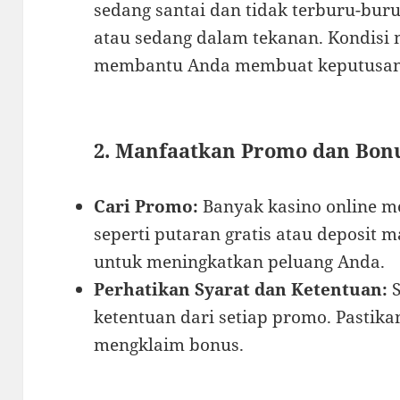
sedang santai dan tidak terburu-buru
atau sedang dalam tekanan. Kondisi 
membantu Anda membuat keputusan y
2. Manfaatkan Promo dan Bon
Cari Promo:
Banyak kasino online 
seperti putaran gratis atau deposit 
untuk meningkatkan peluang Anda.
Perhatikan Syarat dan Ketentuan:
S
ketentuan dari setiap promo. Past
mengklaim bonus.