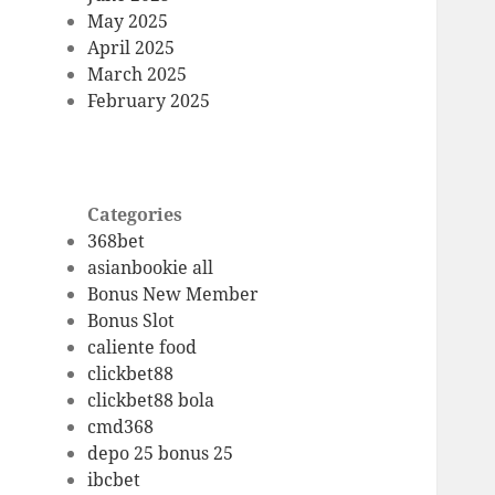
May 2025
April 2025
March 2025
February 2025
Categories
368bet
asianbookie all
Bonus New Member
Bonus Slot
caliente food
clickbet88
clickbet88 bola
cmd368
depo 25 bonus 25
ibcbet