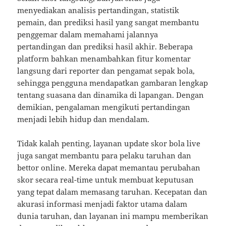
menyediakan analisis pertandingan, statistik
pemain, dan prediksi hasil yang sangat membantu
penggemar dalam memahami jalannya
pertandingan dan prediksi hasil akhir. Beberapa
platform bahkan menambahkan fitur komentar
langsung dari reporter dan pengamat sepak bola,
sehingga pengguna mendapatkan gambaran lengkap
tentang suasana dan dinamika di lapangan. Dengan
demikian, pengalaman mengikuti pertandingan
menjadi lebih hidup dan mendalam.
Tidak kalah penting, layanan update skor bola live
juga sangat membantu para pelaku taruhan dan
bettor online. Mereka dapat memantau perubahan
skor secara real-time untuk membuat keputusan
yang tepat dalam memasang taruhan. Kecepatan dan
akurasi informasi menjadi faktor utama dalam
dunia taruhan, dan layanan ini mampu memberikan