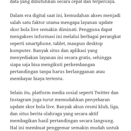
data yang dibutuhkan secara cepat dan terpercaya.
Dalam era digital saat ini, kemudahan akses menjadi
salah satu faktor utama mengapa layanan update
skor bola live semakin diminati. Pengguna dapat
mengakses informasi ini melalui berbagai perangkat
seperti smartphone, tablet, maupun desktop
komputer. Banyak situs dan aplikasi yang
menyediakan layanan ini secara gratis, sehingga
siapa saja bisa mengikuti perkembangan
pertandingan tanpa harus berlangganan atau
membayar biaya tertentu.
Selain itu, platform media sosial seperti Twitter dan
Instagram juga turut memudahkan penyebaran
update skor bola live. Banyak akun resmi klub, liga,
dan situs berita olahraga yang secara aktif
membagikan hasil pertandingan secara langsung.
Hal ini membuat penggemar semakin mudah untuk