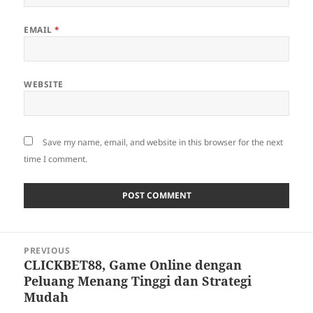
EMAIL
*
WEBSITE
Save my name, email, and website in this browser for the next
time I comment.
Post
PREVIOUS
navigation
CLICKBET88, Game Online dengan
Previous
Peluang Menang Tinggi dan Strategi
post:
Mudah