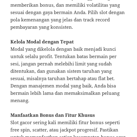
memberikan bonus, dan memiliki volatilitas yang
sesuai dengan gaya bermain Anda. Pilih slot dengan
pola kemenangan yang jelas dan track record
pembayaran yang konsisten.
Kelola Modal dengan Tepat
Modal yang dikelola dengan baik menjadi kunci
untuk selalu profit. Tentukan batas bermain per
sesi, jangan pernah melebihi limit yang sudah
ditentukan, dan gunakan sistem taruhan yang
sesuai, misalnya taruhan bertahap atau flat bet.
Dengan manajemen modal yang baik, Anda bisa
bermain lebih lama dan memaksimalkan peluang
menang.
Manfaatkan Bonus dan Fitur Khusus
Slot gacor sering kali memiliki fitur bonus seperti
free spin, scatter, atau jackpot progresif. Pastikan