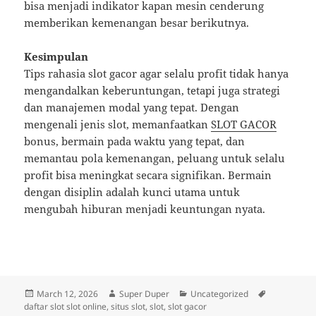
bisa menjadi indikator kapan mesin cenderung
memberikan kemenangan besar berikutnya.
Kesimpulan
Tips rahasia slot gacor agar selalu profit tidak hanya
mengandalkan keberuntungan, tetapi juga strategi
dan manajemen modal yang tepat. Dengan
mengenali jenis slot, memanfaatkan
SLOT GACOR
bonus, bermain pada waktu yang tepat, dan
memantau pola kemenangan, peluang untuk selalu
profit bisa meningkat secara signifikan. Bermain
dengan disiplin adalah kunci utama untuk
mengubah hiburan menjadi keuntungan nyata.
Posted
Author
Categories
Tags
March 12, 2026
Super Duper
Uncategorized
on
daftar slot slot online
,
situs slot
,
slot
,
slot gacor