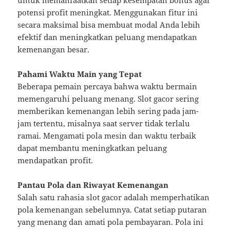
untuk memanfaatkan setiap kesempatan bonus agar
potensi profit meningkat. Menggunakan fitur ini
secara maksimal bisa membuat modal Anda lebih
efektif dan meningkatkan peluang mendapatkan
kemenangan besar.
Pahami Waktu Main yang Tepat
Beberapa pemain percaya bahwa waktu bermain
memengaruhi peluang menang. Slot gacor sering
memberikan kemenangan lebih sering pada jam-
jam tertentu, misalnya saat server tidak terlalu
ramai. Mengamati pola mesin dan waktu terbaik
dapat membantu meningkatkan peluang
mendapatkan profit.
Pantau Pola dan Riwayat Kemenangan
Salah satu rahasia slot gacor adalah memperhatikan
pola kemenangan sebelumnya. Catat setiap putaran
yang menang dan amati pola pembayaran. Pola ini