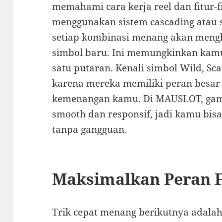
memahami cara kerja reel dan fitur-f
menggunakan sistem cascading atau s
setiap kombinasi menang akan meng
simbol baru. Ini memungkinkan kamu
satu putaran. Kenali simbol Wild, Sca
karena mereka memiliki peran besa
kemenangan kamu. Di MAUSLOT, game 
smooth dan responsif, jadi kamu bis
tanpa gangguan.
Maksimalkan Peran F
Trik cepat menang berikutnya adala