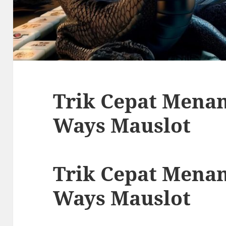
Trik Cepat Mena
Ways Mauslot
Trik Cepat Mena
Ways Mauslot