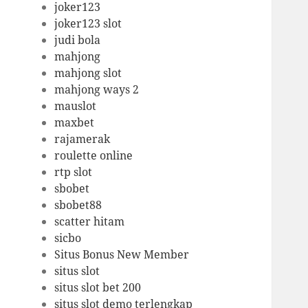
joker123
joker123 slot
judi bola
mahjong
mahjong slot
mahjong ways 2
mauslot
maxbet
rajamerak
roulette online
rtp slot
sbobet
sbobet88
scatter hitam
sicbo
Situs Bonus New Member
situs slot
situs slot bet 200
situs slot demo terlengkap