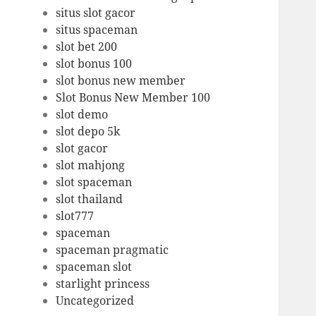
situs slot gacor
situs spaceman
slot bet 200
slot bonus 100
slot bonus new member
Slot Bonus New Member 100
slot demo
slot depo 5k
slot gacor
slot mahjong
slot spaceman
slot thailand
slot777
spaceman
spaceman pragmatic
spaceman slot
starlight princess
Uncategorized