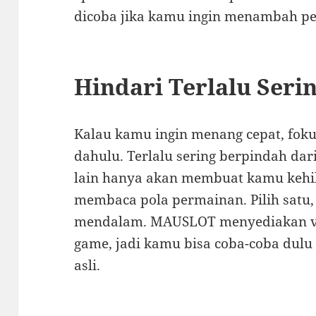
dicoba jika kamu ingin menambah pe
Hindari Terlalu Seri
Kalau kamu ingin menang cepat, foku
dahulu. Terlalu sering berpindah dar
lain hanya akan membuat kamu kehil
membaca pola permainan. Pilih satu, 
mendalam. MAUSLOT menyediakan ve
game, jadi kamu bisa coba-coba dul
asli.