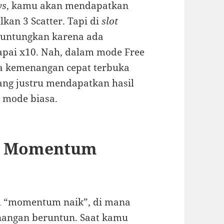
ys
, kamu akan mendapatkan
kan 3 Scatter. Tapi di
slot
nguntungkan karena ada
apai x10. Nah, dalam mode Free
ya kemenangan cepat terbuka
ng justru mendapatkan hasil
i mode biasa.
at Momentum
lah “momentum naik”, di mana
nangan beruntun. Saat kamu