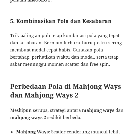
5. Kombinasikan Pola dan Kesabaran
Trik paling ampuh tetap kombinasi pola yang tepat
dan kesabaran. Bermain terburu-buru justru sering
membuat modal cepat habis. Gunakan pola
bertahap, perhatikan waktu dan modal, serta tetap
sabar menunggu momen scatter dan free spin.
Perbedaan Pola di Mahjong Ways
dan Mahjong Ways 2
Meskipun serupa, strategi antara
mahjong ways
dan
mahjong ways 2
sedikit berbeda:
Mahjong Ways
: Scatter cenderung muncul lebih