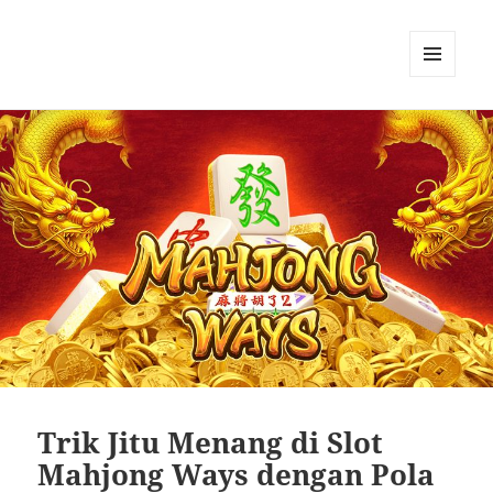
MENU
AND
WIDGETS
Trik Jitu Menang di Slot
Mahjong Ways dengan Pola