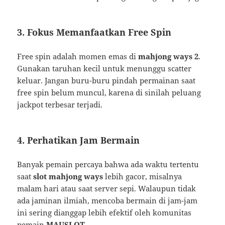
3. Fokus Memanfaatkan Free Spin
Free spin adalah momen emas di
mahjong ways 2
.
Gunakan taruhan kecil untuk menunggu scatter
keluar. Jangan buru-buru pindah permainan saat
free spin belum muncul, karena di sinilah peluang
jackpot terbesar terjadi.
4. Perhatikan Jam Bermain
Banyak pemain percaya bahwa ada waktu tertentu
saat
slot mahjong ways
lebih gacor, misalnya
malam hari atau saat server sepi. Walaupun tidak
ada jaminan ilmiah, mencoba bermain di jam-jam
ini sering dianggap lebih efektif oleh komunitas
pemain
MAUSLOT
.