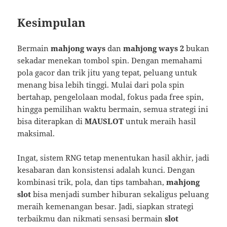
Kesimpulan
Bermain
mahjong ways
dan
mahjong ways 2
bukan
sekadar menekan tombol spin. Dengan memahami
pola gacor dan trik jitu yang tepat, peluang untuk
menang bisa lebih tinggi. Mulai dari pola spin
bertahap, pengelolaan modal, fokus pada free spin,
hingga pemilihan waktu bermain, semua strategi ini
bisa diterapkan di
MAUSLOT
untuk meraih hasil
maksimal.
Ingat, sistem RNG tetap menentukan hasil akhir, jadi
kesabaran dan konsistensi adalah kunci. Dengan
kombinasi trik, pola, dan tips tambahan,
mahjong
slot
bisa menjadi sumber hiburan sekaligus peluang
meraih kemenangan besar. Jadi, siapkan strategi
terbaikmu dan nikmati sensasi bermain
slot