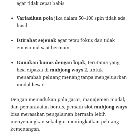
agar tidak cepat habis.
Variasikan pola
jika dalam 50–100 spin tidak ada
hasil.
Istirahat sejenak
agar tetap fokus dan tidak
emosional saat bermain.
Gunakan bonus dengan bijak
, terutama yang
bisa dipakai di
mahjong ways 2
, untuk
menambah peluang menang tanpa mengeluarkan
modal besar.
Dengan memadukan pola gacor, manajemen modal,
dan pemanfaatan bonus, pemain
slot mahjong ways
bisa merasakan pengalaman bermain lebih
menyenangkan sekaligus meningkatkan peluang
kemenangan.