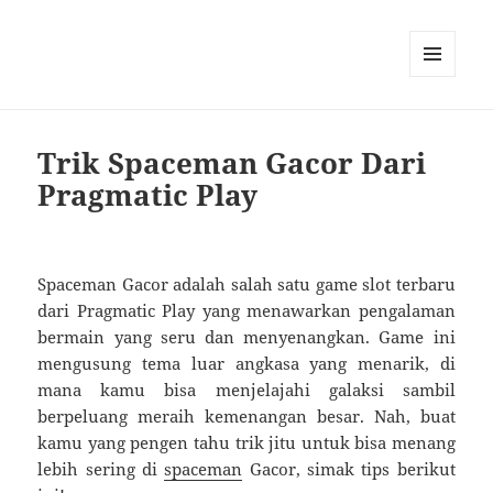
MENU
AND
WIDGETS
Trik Spaceman Gacor Dari
Pragmatic Play
Spaceman Gacor adalah salah satu game slot terbaru
dari Pragmatic Play yang menawarkan pengalaman
bermain yang seru dan menyenangkan. Game ini
mengusung tema luar angkasa yang menarik, di
mana kamu bisa menjelajahi galaksi sambil
berpeluang meraih kemenangan besar. Nah, buat
kamu yang pengen tahu trik jitu untuk bisa menang
lebih sering di
spaceman
Gacor, simak tips berikut