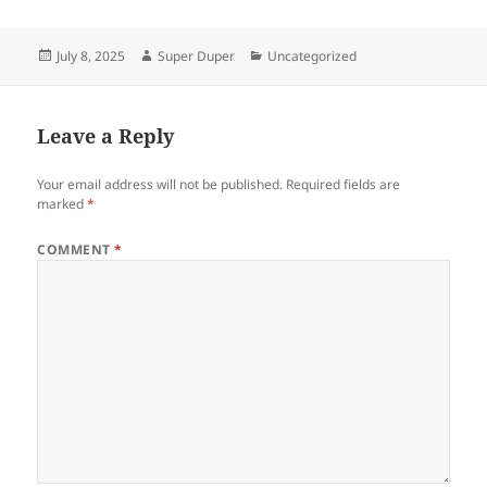
Posted
Author
Categories
July 8, 2025
Super Duper
Uncategorized
on
Leave a Reply
Your email address will not be published.
Required fields are
marked
*
COMMENT
*