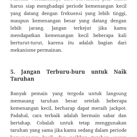
harus siap menghadapi periode kemenangan kecil
yang datang dengan frekuensi yang lebih tinggi,
maupun kemenangan besar yang datang dengan
lebih jarang. Jangan terkejut jika kamu
mendapatkan kemenangan kecil beberapa kali
berturut-turut, karena itu adalah bagian dari
mekanisme permainan.
5. Jangan Terburu-buru untuk Naik
Taruhan
Banyak pemain yang tergoda untuk langsung
memasang taruhan besar setelah beberapa
kemenangan kecil, berharap dapat meraih jackpot.
Padahal, cara terbaik adalah bermain sabar dan
bertahap. Cobalah untuk tetap menggunakan
taruhan yang sama jika kamu sedang dalam periode