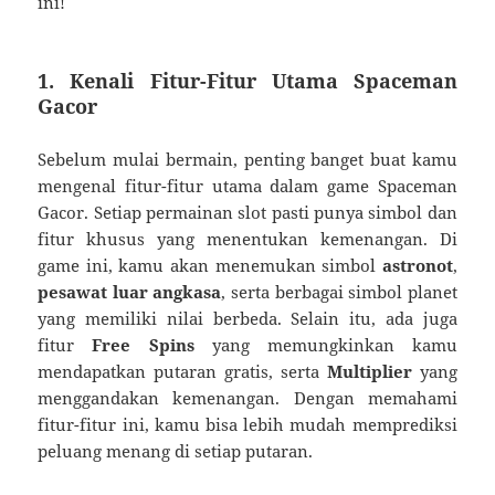
ini!
1. Kenali Fitur-Fitur Utama Spaceman
Gacor
Sebelum mulai bermain, penting banget buat kamu
mengenal fitur-fitur utama dalam game Spaceman
Gacor. Setiap permainan slot pasti punya simbol dan
fitur khusus yang menentukan kemenangan. Di
game ini, kamu akan menemukan simbol
astronot
,
pesawat luar angkasa
, serta berbagai simbol planet
yang memiliki nilai berbeda. Selain itu, ada juga
fitur
Free Spins
yang memungkinkan kamu
mendapatkan putaran gratis, serta
Multiplier
yang
menggandakan kemenangan. Dengan memahami
fitur-fitur ini, kamu bisa lebih mudah memprediksi
peluang menang di setiap putaran.