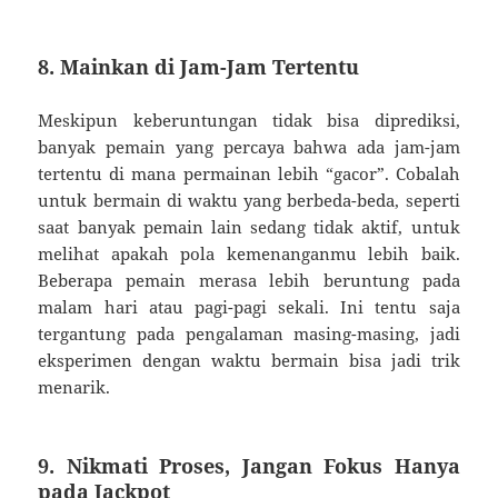
8. Mainkan di Jam-Jam Tertentu
Meskipun keberuntungan tidak bisa diprediksi,
banyak pemain yang percaya bahwa ada jam-jam
tertentu di mana permainan lebih “gacor”. Cobalah
untuk bermain di waktu yang berbeda-beda, seperti
saat banyak pemain lain sedang tidak aktif, untuk
melihat apakah pola kemenanganmu lebih baik.
Beberapa pemain merasa lebih beruntung pada
malam hari atau pagi-pagi sekali. Ini tentu saja
tergantung pada pengalaman masing-masing, jadi
eksperimen dengan waktu bermain bisa jadi trik
menarik.
9. Nikmati Proses, Jangan Fokus Hanya
pada Jackpot