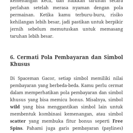
kemenangan kecil, dan naikkan taruhan secara
perlahan setelah merasa nyaman dengan pola
permainan. Ketika kamu terburu-buru, risiko
kehilangan lebih besar, jadi pastikan untuk berpikir
jernih sebelum memutuskan untuk memasang
taruhan lebih besar.
6. Cermati Pola Pembayaran dan Simbol
Khusus
Di Spaceman Gacor, setiap simbol memiliki nilai
pembayaran yang berbeda-beda. Kamu perlu cermat
dalam memperhatikan pola pembayaran dan simbol
khusus yang bisa memicu bonus. Misalnya, simbol
wild
yang bisa menggantikan simbol lain untuk
membentuk kombinasi kemenangan, atau simbol
scatter
yang membuka fitur bonus seperti
Free
Spins
. Pahami juga garis pembayaran (paylines)