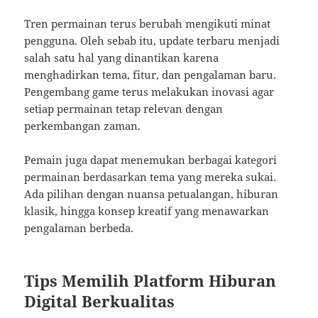
Tren permainan terus berubah mengikuti minat
pengguna. Oleh sebab itu, update terbaru menjadi
salah satu hal yang dinantikan karena
menghadirkan tema, fitur, dan pengalaman baru.
Pengembang game terus melakukan inovasi agar
setiap permainan tetap relevan dengan
perkembangan zaman.
Pemain juga dapat menemukan berbagai kategori
permainan berdasarkan tema yang mereka sukai.
Ada pilihan dengan nuansa petualangan, hiburan
klasik, hingga konsep kreatif yang menawarkan
pengalaman berbeda.
Tips Memilih Platform Hiburan
Digital Berkualitas