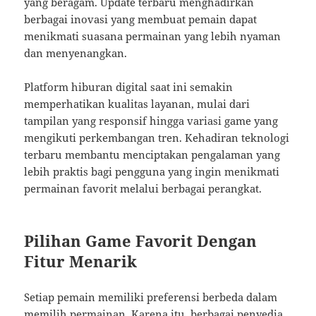
yang beragam. Update terbaru menghadirkan
berbagai inovasi yang membuat pemain dapat
menikmati suasana permainan yang lebih nyaman
dan menyenangkan.
Platform hiburan digital saat ini semakin
memperhatikan kualitas layanan, mulai dari
tampilan yang responsif hingga variasi game yang
mengikuti perkembangan tren. Kehadiran teknologi
terbaru membantu menciptakan pengalaman yang
lebih praktis bagi pengguna yang ingin menikmati
permainan favorit melalui berbagai perangkat.
Pilihan Game Favorit Dengan
Fitur Menarik
Setiap pemain memiliki preferensi berbeda dalam
memilih permainan. Karena itu, berbagai penyedia