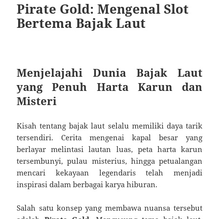
Pirate Gold: Mengenal Slot
Bertema Bajak Laut
Menjelajahi Dunia Bajak Laut
yang Penuh Harta Karun dan
Misteri
Kisah tentang bajak laut selalu memiliki daya tarik
tersendiri. Cerita mengenai kapal besar yang
berlayar melintasi lautan luas, peta harta karun
tersembunyi, pulau misterius, hingga petualangan
mencari kekayaan legendaris telah menjadi
inspirasi dalam berbagai karya hiburan.
Salah satu konsep yang membawa nuansa tersebut