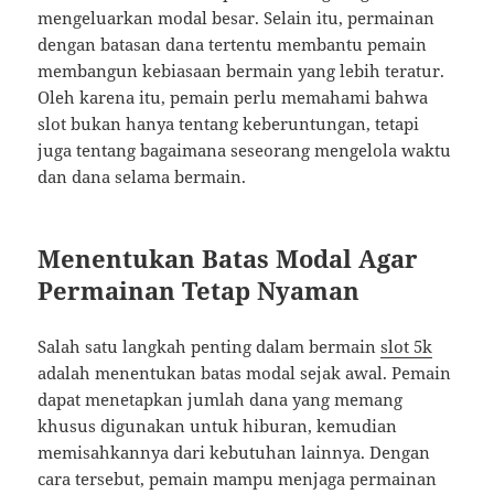
mengeluarkan modal besar. Selain itu, permainan
dengan batasan dana tertentu membantu pemain
membangun kebiasaan bermain yang lebih teratur.
Oleh karena itu, pemain perlu memahami bahwa
slot bukan hanya tentang keberuntungan, tetapi
juga tentang bagaimana seseorang mengelola waktu
dan dana selama bermain.
Menentukan Batas Modal Agar
Permainan Tetap Nyaman
Salah satu langkah penting dalam bermain
slot 5k
adalah menentukan batas modal sejak awal. Pemain
dapat menetapkan jumlah dana yang memang
khusus digunakan untuk hiburan, kemudian
memisahkannya dari kebutuhan lainnya. Dengan
cara tersebut, pemain mampu menjaga permainan