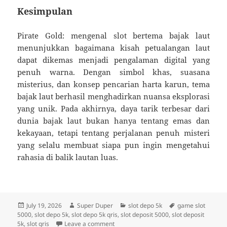
Kesimpulan
Pirate Gold: mengenal slot bertema bajak laut
menunjukkan bagaimana kisah petualangan laut
dapat dikemas menjadi pengalaman digital yang
penuh warna. Dengan simbol khas, suasana
misterius, dan konsep pencarian harta karun, tema
bajak laut berhasil menghadirkan nuansa eksplorasi
yang unik. Pada akhirnya, daya tarik terbesar dari
dunia bajak laut bukan hanya tentang emas dan
kekayaan, tetapi tentang perjalanan penuh misteri
yang selalu membuat siapa pun ingin mengetahui
rahasia di balik lautan luas.
Posted
Author
Categories
Tags
July 19, 2026
Super Duper
slot depo 5k
game slot
on
5000
,
slot depo 5k
,
slot depo 5k qris
,
slot deposit 5000
,
slot deposit
on Pirate Gold: Mengenal Slot Bertema 
5k
,
slot qris
Leave a comment