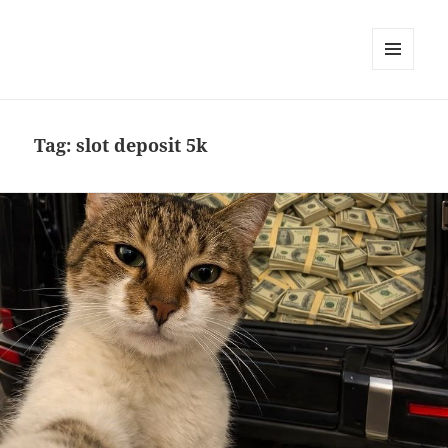
MENU
AND
WIDGETS
Tag:
slot deposit 5k