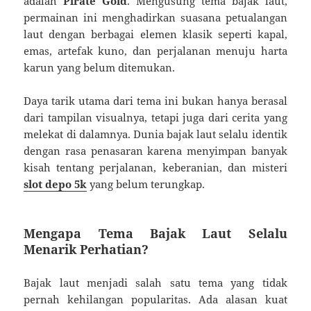
adalah
Pirate Gold
. Mengusung tema bajak laut,
permainan ini menghadirkan suasana petualangan
laut dengan berbagai elemen klasik seperti kapal,
emas, artefak kuno, dan perjalanan menuju harta
karun yang belum ditemukan.
Daya tarik utama dari tema ini bukan hanya berasal
dari tampilan visualnya, tetapi juga dari cerita yang
melekat di dalamnya. Dunia bajak laut selalu identik
dengan rasa penasaran karena menyimpan banyak
kisah tentang perjalanan, keberanian, dan misteri
slot depo 5k
yang belum terungkap.
Mengapa Tema Bajak Laut Selalu
Menarik Perhatian?
Bajak laut menjadi salah satu tema yang tidak
pernah kehilangan popularitas. Ada alasan kuat