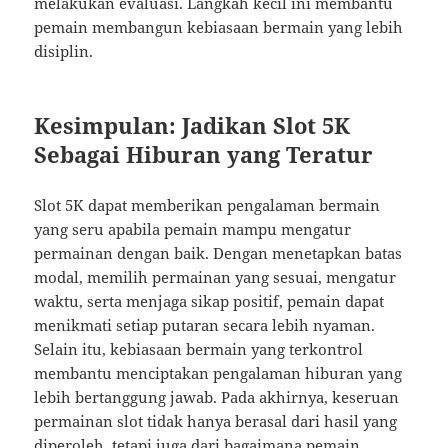
melakukan evaluasi. Langkah kecil ini membantu
pemain membangun kebiasaan bermain yang lebih
disiplin.
Kesimpulan: Jadikan Slot 5K
Sebagai Hiburan yang Teratur
Slot 5K dapat memberikan pengalaman bermain
yang seru apabila pemain mampu mengatur
permainan dengan baik. Dengan menetapkan batas
modal, memilih permainan yang sesuai, mengatur
waktu, serta menjaga sikap positif, pemain dapat
menikmati setiap putaran secara lebih nyaman.
Selain itu, kebiasaan bermain yang terkontrol
membantu menciptakan pengalaman hiburan yang
lebih bertanggung jawab. Pada akhirnya, keseruan
permainan slot tidak hanya berasal dari hasil yang
diperoleh, tetapi juga dari bagaimana pemain