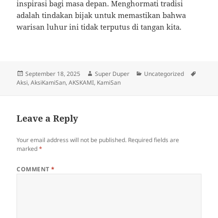
inspirasi bagi masa depan. Menghormati tradisi
adalah tindakan bijak untuk memastikan bahwa
warisan luhur ini tidak terputus di tangan kita.
Posted
Author
Categories
Tags
September 18, 2025
Super Duper
Uncategorized
on
Aksi
,
AksiKamiSan
,
AKSKAMI
,
KamiSan
Leave a Reply
Your email address will not be published.
Required fields are
marked
*
COMMENT
*