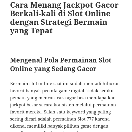
Cara Menang Jackpot Gacor
Berkali-kali di Slot Online
dengan Strategi Bermain
yang Tepat
Mengenal Pola Permainan Slot
Online yang Sedang Gacor
Bermain slot online saat ini sudah menjadi hiburan
favorit banyak pecinta game digital. Tidak sedikit
pemain yang mencari cara agar bisa mendapatkan
jackpot besar secara konsisten melalui permainan
favorit mereka. Salah satu keyword yang paling
sering dicari adalah permainan
Slot 777
karena
dikenal memiliki banyak pilihan game dengan