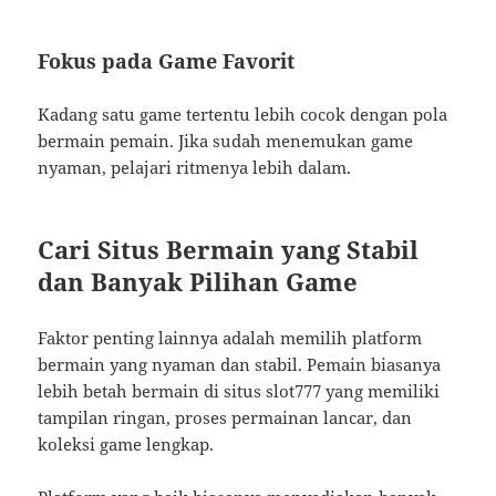
Fokus pada Game Favorit
Kadang satu game tertentu lebih cocok dengan pola
bermain pemain. Jika sudah menemukan game
nyaman, pelajari ritmenya lebih dalam.
Cari Situs Bermain yang Stabil
dan Banyak Pilihan Game
Faktor penting lainnya adalah memilih platform
bermain yang nyaman dan stabil. Pemain biasanya
lebih betah bermain di situs slot777 yang memiliki
tampilan ringan, proses permainan lancar, dan
koleksi game lengkap.