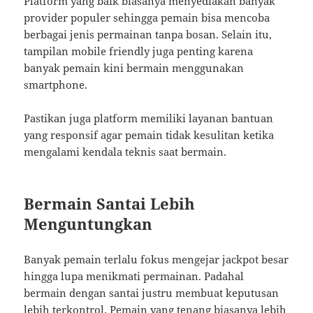
Platform yang baik biasanya menyediakan banyak
provider populer sehingga pemain bisa mencoba
berbagai jenis permainan tanpa bosan. Selain itu,
tampilan mobile friendly juga penting karena
banyak pemain kini bermain menggunakan
smartphone.
Pastikan juga platform memiliki layanan bantuan
yang responsif agar pemain tidak kesulitan ketika
mengalami kendala teknis saat bermain.
Bermain Santai Lebih
Menguntungkan
Banyak pemain terlalu fokus mengejar jackpot besar
hingga lupa menikmati permainan. Padahal
bermain dengan santai justru membuat keputusan
lebih terkontrol. Pemain yang tenang biasanya lebih