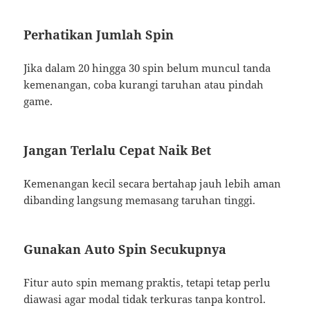
Perhatikan Jumlah Spin
Jika dalam 20 hingga 30 spin belum muncul tanda
kemenangan, coba kurangi taruhan atau pindah
game.
Jangan Terlalu Cepat Naik Bet
Kemenangan kecil secara bertahap jauh lebih aman
dibanding langsung memasang taruhan tinggi.
Gunakan Auto Spin Secukupnya
Fitur auto spin memang praktis, tetapi tetap perlu
diawasi agar modal tidak terkuras tanpa kontrol.