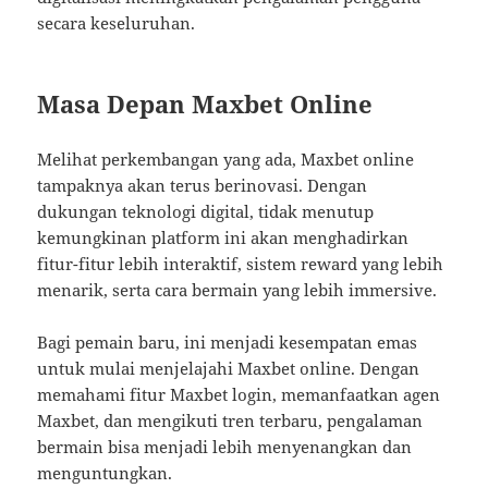
secara keseluruhan.
Masa Depan Maxbet Online
Melihat perkembangan yang ada, Maxbet online
tampaknya akan terus berinovasi. Dengan
dukungan teknologi digital, tidak menutup
kemungkinan platform ini akan menghadirkan
fitur-fitur lebih interaktif, sistem reward yang lebih
menarik, serta cara bermain yang lebih immersive.
Bagi pemain baru, ini menjadi kesempatan emas
untuk mulai menjelajahi Maxbet online. Dengan
memahami fitur Maxbet login, memanfaatkan agen
Maxbet, dan mengikuti tren terbaru, pengalaman
bermain bisa menjadi lebih menyenangkan dan
menguntungkan.