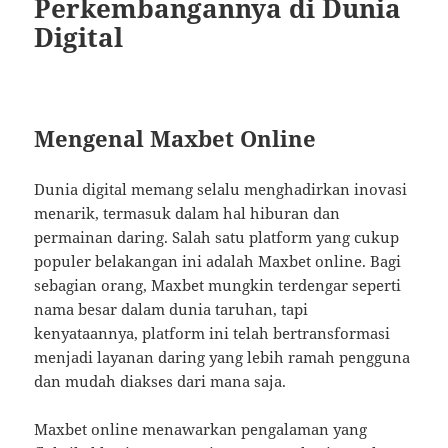
Perkembangannya di Dunia
Digital
Mengenal Maxbet Online
Dunia digital memang selalu menghadirkan inovasi
menarik, termasuk dalam hal hiburan dan
permainan daring. Salah satu platform yang cukup
populer belakangan ini adalah Maxbet online. Bagi
sebagian orang, Maxbet mungkin terdengar seperti
nama besar dalam dunia taruhan, tapi
kenyataannya, platform ini telah bertransformasi
menjadi layanan daring yang lebih ramah pengguna
dan mudah diakses dari mana saja.
Maxbet online menawarkan pengalaman yang