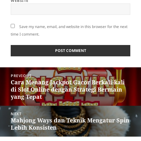
WEBSITE
Save my name, email, and website in this browser for the next
time I comment.
Post
PREVIOUS
navigation
Cara Menang Jackpot Gacor Berkali-kali
Previous
di Slot Online dengan Strategi Bermain
post:
yang Tepat
NEXT
Mahjong Ways dan Teknik Mengatur Spin
Next
Lebih Konsisten
post: