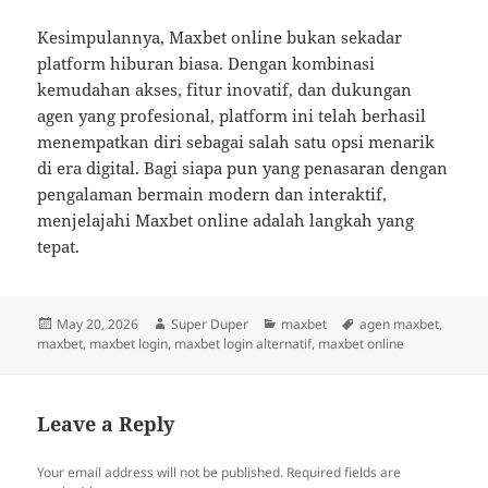
Kesimpulannya, Maxbet online bukan sekadar
platform hiburan biasa. Dengan kombinasi
kemudahan akses, fitur inovatif, dan dukungan
agen yang profesional, platform ini telah berhasil
menempatkan diri sebagai salah satu opsi menarik
di era digital. Bagi siapa pun yang penasaran dengan
pengalaman bermain modern dan interaktif,
menjelajahi Maxbet online adalah langkah yang
tepat.
Posted
Author
Categories
Tags
May 20, 2026
Super Duper
maxbet
agen maxbet
,
on
maxbet
,
maxbet login
,
maxbet login alternatif
,
maxbet online
Leave a Reply
Your email address will not be published.
Required fields are