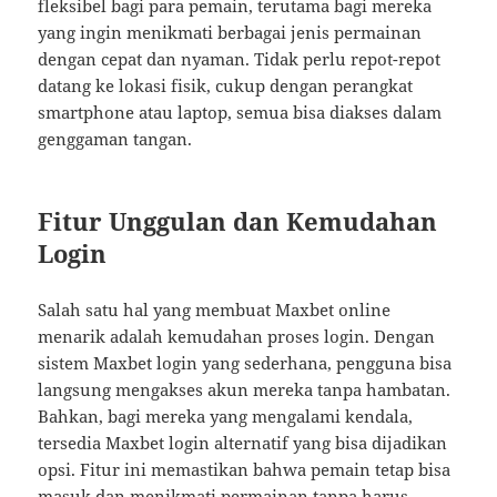
fleksibel bagi para pemain, terutama bagi mereka
yang ingin menikmati berbagai jenis permainan
dengan cepat dan nyaman. Tidak perlu repot-repot
datang ke lokasi fisik, cukup dengan perangkat
smartphone atau laptop, semua bisa diakses dalam
genggaman tangan.
Fitur Unggulan dan Kemudahan
Login
Salah satu hal yang membuat Maxbet online
menarik adalah kemudahan proses login. Dengan
sistem Maxbet login yang sederhana, pengguna bisa
langsung mengakses akun mereka tanpa hambatan.
Bahkan, bagi mereka yang mengalami kendala,
tersedia Maxbet login alternatif yang bisa dijadikan
opsi. Fitur ini memastikan bahwa pemain tetap bisa
masuk dan menikmati permainan tanpa harus