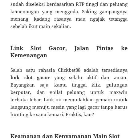
sudah diseleksi berdasarkan RTP tinggi dan peluang
kemenangan yang menggoda. Saking gampangnya
menang, kadang rasanya mau ngajak tetangga
sebelah ikut main sekalian.
Link Slot Gacor, Jalan Pintas ke
Kemenangan
Salah satu rahasia Clickbet88 adalah tersedianya
link slot gacor
yang selalu aktif dan aman.
Bayangkan saja, kamu tinggal klik, gulungan
berputar, dan—voila!—peluang untuk maxwin
terbuka lebar. Link ini memudahkan pemain untuk
langsung menuju mesin yang lagi gacor tanpa harus
hunting ke sana kemari. Praktis, kan?
Keamanan dan Kenyamanan Main Slot