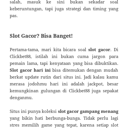
salah, masuk ke sini bukan sekadar soal
keberuntungan, tapi juga strategi dan timing yang
pas.
Slot Gacor? Bisa Banget!
Pertama-tama, mari kita bicara soal
slot gacor
. Di
Clickbet88, istilah ini bukan cuma jargon para
pemain lama, tapi kenyataan yang bisa dibuktikan.
Slot gacor hari ini
bisa ditemukan dengan mudah
berkat update rutin dari situs ini. Jadi kalau kamu
merasa jodohmu hari ini adalah jackpot, besar
kemungkinan gulungan di Clickbet88 juga sepakat
denganmu.
Situs ini punya koleksi
slot gacor gampang menang
yang bikin hati berbunga-bunga. Tidak perlu lagi
stres memilih game yang tepat, karena setiap slot