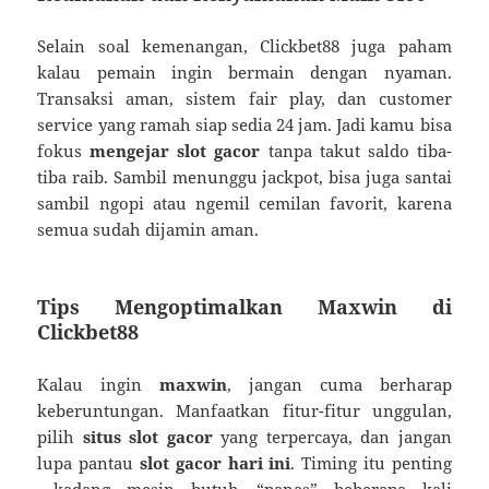
Selain soal kemenangan, Clickbet88 juga paham
kalau pemain ingin bermain dengan nyaman.
Transaksi aman, sistem fair play, dan customer
service yang ramah siap sedia 24 jam. Jadi kamu bisa
fokus
mengejar slot gacor
tanpa takut saldo tiba-
tiba raib. Sambil menunggu jackpot, bisa juga santai
sambil ngopi atau ngemil cemilan favorit, karena
semua sudah dijamin aman.
Tips Mengoptimalkan Maxwin di
Clickbet88
Kalau ingin
maxwin
, jangan cuma berharap
keberuntungan. Manfaatkan fitur-fitur unggulan,
pilih
situs slot gacor
yang terpercaya, dan jangan
lupa pantau
slot gacor hari ini
. Timing itu penting