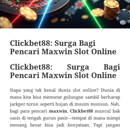
Clickbet88: Surga Bagi
Pencari Maxwin Slot Online
Clickbet88: Surga Bagi
Pencari Maxwin Slot Online
Siapa yang tak kenal dunia slot online? Dunia di
mana kita bisa memutar gulungan sambil berharap
jackpot turun seperti hujan di musim monsun. Nah,
bagi para pencari
maxwin
,
Clickbet88
muncul bak
oasis di tengah gurun pasir—tempat di mana mimpi
menang besar bisa jadi kenyataan. Tapi jangan