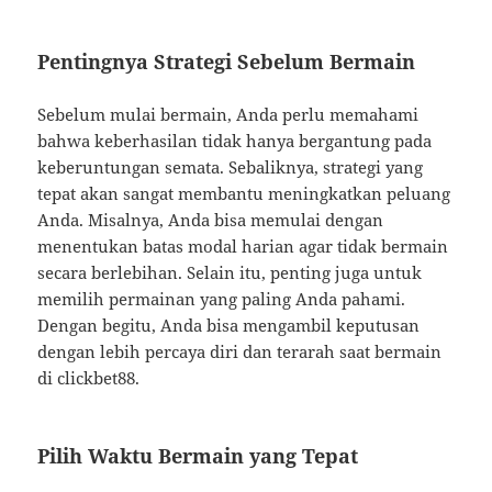
Pentingnya Strategi Sebelum Bermain
Sebelum mulai bermain, Anda perlu memahami
bahwa keberhasilan tidak hanya bergantung pada
keberuntungan semata. Sebaliknya, strategi yang
tepat akan sangat membantu meningkatkan peluang
Anda. Misalnya, Anda bisa memulai dengan
menentukan batas modal harian agar tidak bermain
secara berlebihan. Selain itu, penting juga untuk
memilih permainan yang paling Anda pahami.
Dengan begitu, Anda bisa mengambil keputusan
dengan lebih percaya diri dan terarah saat bermain
di clickbet88.
Pilih Waktu Bermain yang Tepat