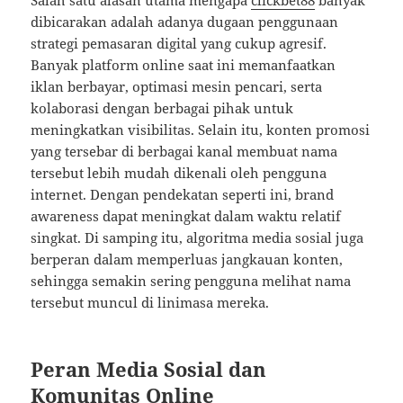
Salah satu alasan utama mengapa
clickbet88
banyak
dibicarakan adalah adanya dugaan penggunaan
strategi pemasaran digital yang cukup agresif.
Banyak platform online saat ini memanfaatkan
iklan berbayar, optimasi mesin pencari, serta
kolaborasi dengan berbagai pihak untuk
meningkatkan visibilitas. Selain itu, konten promosi
yang tersebar di berbagai kanal membuat nama
tersebut lebih mudah dikenali oleh pengguna
internet. Dengan pendekatan seperti ini, brand
awareness dapat meningkat dalam waktu relatif
singkat. Di samping itu, algoritma media sosial juga
berperan dalam memperluas jangkauan konten,
sehingga semakin sering pengguna melihat nama
tersebut muncul di linimasa mereka.
Peran Media Sosial dan
Komunitas Online