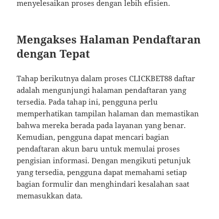
menyelesaikan proses dengan lebih efisien.
Mengakses Halaman Pendaftaran
dengan Tepat
Tahap berikutnya dalam proses CLICKBET88 daftar
adalah mengunjungi halaman pendaftaran yang
tersedia. Pada tahap ini, pengguna perlu
memperhatikan tampilan halaman dan memastikan
bahwa mereka berada pada layanan yang benar.
Kemudian, pengguna dapat mencari bagian
pendaftaran akun baru untuk memulai proses
pengisian informasi. Dengan mengikuti petunjuk
yang tersedia, pengguna dapat memahami setiap
bagian formulir dan menghindari kesalahan saat
memasukkan data.