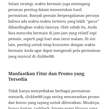
Selain strategi, waktu bermain juga memegang
peranan penting dalam menentukan hasil
permainan. Banyak pemain berpengalaman percaya
bahwa ada waktu-waktu tertentu yang lebih “gacor”
dibandingkan waktu lainnya. Oleh sebab itu, Anda
bisa mencoba bermain di jam-jam yang relatif sepi
pemain, seperti pagi hari atau larut malam. Di sisi
lain, penting untuk tetap konsisten dengan waktu
bermain Anda agar dapat mengenali pola permainan
yang muncul di clickbet88.
Manfaatkan Fitur dan Promo yang
Tersedia
Tidak hanya menyediakan berbagai permainan
menarik, clickbet88 juga sering menawarkan promo
dan bonus yang sayang untuk dilewatkan. Misalnya,
bonus harian, cashback, hingga event khusus yang