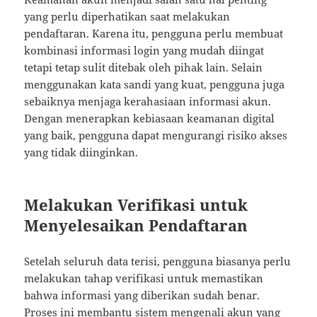
yang perlu diperhatikan saat melakukan
pendaftaran. Karena itu, pengguna perlu membuat
kombinasi informasi login yang mudah diingat
tetapi tetap sulit ditebak oleh pihak lain. Selain
menggunakan kata sandi yang kuat, pengguna juga
sebaiknya menjaga kerahasiaan informasi akun.
Dengan menerapkan kebiasaan keamanan digital
yang baik, pengguna dapat mengurangi risiko akses
yang tidak diinginkan.
Melakukan Verifikasi untuk
Menyelesaikan Pendaftaran
Setelah seluruh data terisi, pengguna biasanya perlu
melakukan tahap verifikasi untuk memastikan
bahwa informasi yang diberikan sudah benar.
Proses ini membantu sistem mengenali akun yang