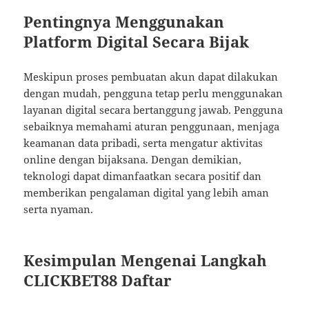
Pentingnya Menggunakan
Platform Digital Secara Bijak
Meskipun proses pembuatan akun dapat dilakukan
dengan mudah, pengguna tetap perlu menggunakan
layanan digital secara bertanggung jawab. Pengguna
sebaiknya memahami aturan penggunaan, menjaga
keamanan data pribadi, serta mengatur aktivitas
online dengan bijaksana. Dengan demikian,
teknologi dapat dimanfaatkan secara positif dan
memberikan pengalaman digital yang lebih aman
serta nyaman.
Kesimpulan Mengenai Langkah
CLICKBET88 Daftar