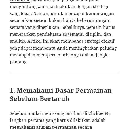
menguntungkan jika dilakukan dengan strategi
yang tepat. Namun, untuk mencapai
kemenangan
secara konsisten
, bukan hanya keberuntungan
semata yang diperlukan. Sebaliknya, pemain harus
menerapkan pendekatan sistematis, disiplin, dan
analitis. Artikel ini akan membahas strategi efektif
yang dapat membantu Anda meningkatkan peluang
menang dan mempertahankannya dalam jangka
panjang.
1. Memahami Dasar Permainan
Sebelum Bertaruh
Sebelum mulai memasang taruhan di Clickbet88,
langkah pertama yang harus dilakukan adalah
memahami aturan permainan secara