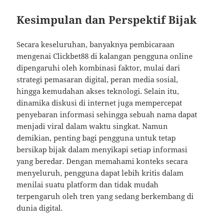
Kesimpulan dan Perspektif Bijak
Secara keseluruhan, banyaknya pembicaraan
mengenai Clickbet88 di kalangan pengguna online
dipengaruhi oleh kombinasi faktor, mulai dari
strategi pemasaran digital, peran media sosial,
hingga kemudahan akses teknologi. Selain itu,
dinamika diskusi di internet juga mempercepat
penyebaran informasi sehingga sebuah nama dapat
menjadi viral dalam waktu singkat. Namun
demikian, penting bagi pengguna untuk tetap
bersikap bijak dalam menyikapi setiap informasi
yang beredar. Dengan memahami konteks secara
menyeluruh, pengguna dapat lebih kritis dalam
menilai suatu platform dan tidak mudah
terpengaruh oleh tren yang sedang berkembang di
dunia digital.