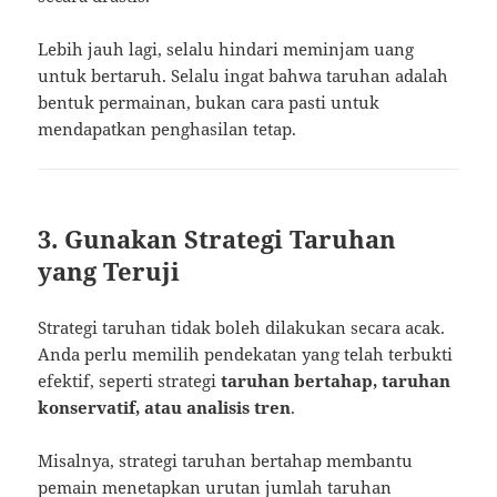
Lebih jauh lagi, selalu hindari meminjam uang
untuk bertaruh. Selalu ingat bahwa taruhan adalah
bentuk permainan, bukan cara pasti untuk
mendapatkan penghasilan tetap.
3. Gunakan Strategi Taruhan
yang Teruji
Strategi taruhan tidak boleh dilakukan secara acak.
Anda perlu memilih pendekatan yang telah terbukti
efektif, seperti strategi
taruhan bertahap, taruhan
konservatif, atau analisis tren
.
Misalnya, strategi taruhan bertahap membantu
pemain menetapkan urutan jumlah taruhan