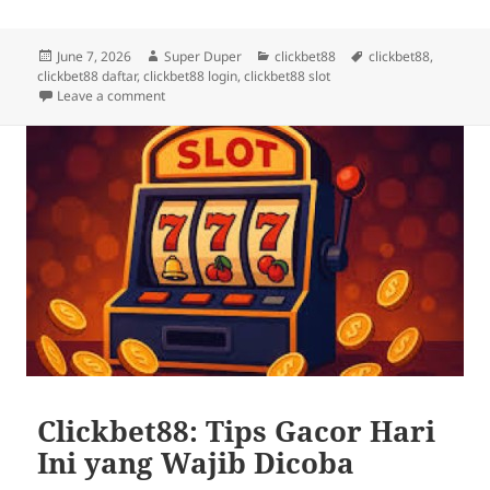
Posted
Author
Categories
Tags
June 7, 2026
Super Duper
clickbet88
clickbet88
,
on
clickbet88 daftar
,
clickbet88 login
,
clickbet88 slot
on Alasan Clickbet88 Banyak Dibicarakan di Kalanga
Leave a comment
Clickbet88: Tips Gacor Hari
Ini yang Wajib Dicoba