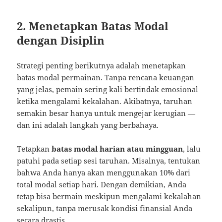
2. Menetapkan Batas Modal
dengan Disiplin
Strategi penting berikutnya adalah menetapkan
batas modal permainan. Tanpa rencana keuangan
yang jelas, pemain sering kali bertindak emosional
ketika mengalami kekalahan. Akibatnya, taruhan
semakin besar hanya untuk mengejar kerugian —
dan ini adalah langkah yang berbahaya.
Tetapkan
batas modal harian atau mingguan
, lalu
patuhi pada setiap sesi taruhan. Misalnya, tentukan
bahwa Anda hanya akan menggunakan 10% dari
total modal setiap hari. Dengan demikian, Anda
tetap bisa bermain meskipun mengalami kekalahan
sekalipun, tanpa merusak kondisi finansial Anda
secara drastis.