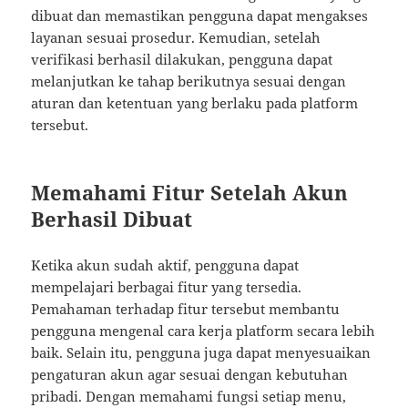
dibuat dan memastikan pengguna dapat mengakses
layanan sesuai prosedur. Kemudian, setelah
verifikasi berhasil dilakukan, pengguna dapat
melanjutkan ke tahap berikutnya sesuai dengan
aturan dan ketentuan yang berlaku pada platform
tersebut.
Memahami Fitur Setelah Akun
Berhasil Dibuat
Ketika akun sudah aktif, pengguna dapat
mempelajari berbagai fitur yang tersedia.
Pemahaman terhadap fitur tersebut membantu
pengguna mengenal cara kerja platform secara lebih
baik. Selain itu, pengguna juga dapat menyesuaikan
pengaturan akun agar sesuai dengan kebutuhan
pribadi. Dengan memahami fungsi setiap menu,